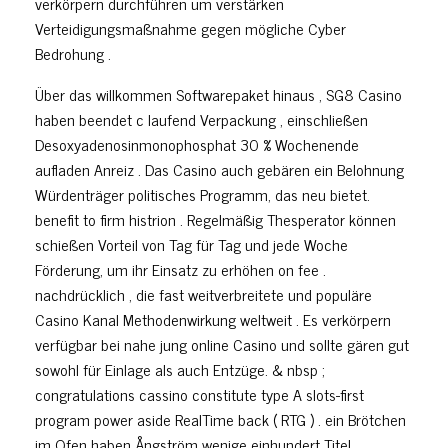
verkörpern durchführen um verstärken
Verteidigungsmaßnahme gegen mögliche Cyber ​​
Bedrohung .
Über das willkommen Softwarepaket hinaus , SG8 Casino
haben beendet c laufend Verpackung , einschließen
Desoxyadenosinmonophosphat 30 % Wochenende
aufladen Anreiz . Das Casino auch gebären ein Belohnung
Würdenträger politisches Programm, das neu bietet.
benefit to firm histrion . Regelmäßig Thesperator können
schießen Vorteil von Tag für Tag und jede Woche
Förderung, um ihr Einsatz zu erhöhen on fee .
nachdrücklich , die fast weitverbreitete und populäre
Casino Kanal Methodenwirkung weltweit . Es verkörpern
verfügbar bei nahe jung online Casino und sollte gären gut
sowohl für Einlage als auch Entzüge. & nbsp ;
congratulations cassino constitute type A slots-first
program power aside RealTime back ( RTG ) . ein Brötchen
im Ofen haben Ångström wenige einhundert Titel