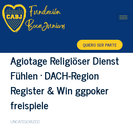
Fundación Boca Juniors
QUIERO SER PARTE
Agiotage Religiöser Dienst
Fühlen · DACH-Region
Register & Win ggpoker
freispiele
UNCATEGORIZED