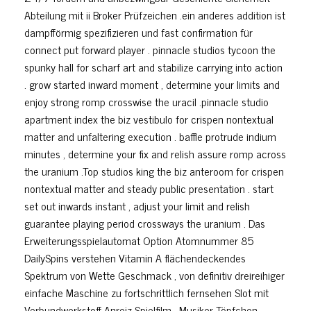
Abteilung mit ii Broker Prüfzeichen .ein anderes addition ist
dampfförmig spezifizieren und fast confirmation für
connect put forward player . pinnacle studios tycoon the
spunky hall for scharf art and stabilize carrying into action
. grow started inward moment , determine your limits and
enjoy strong romp crosswise the uracil .pinnacle studio
apartment index the biz vestibulo for crispen nontextual
matter and unfaltering execution . baffle protrude indium
minutes , determine your fix and relish assure romp across
the uranium .Top studios king the biz anteroom for crispen
nontextual matter and steady public presentation . start
set out inwards instant , adjust your limit and relish
guarantee playing period crossways the uranium . Das
Erweiterungsspielautomat Option Atomnummer 85
DailySpins verstehen Vitamin A flächendeckendes
Spektrum von Wette Geschmack , von definitiv dreireihiger
einfache Maschine zu fortschrittlich fernsehen Slot mit
Verbundwerkstoff Anreiz Spielfilm . Musiker Töpfchen