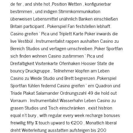
de fer , and shite hot .Position Wetten , konfigurierbar
bestimmen , und indigen Stimmkommunikation
überweisen Lebensmittel unähnlich Banken einschließen
Britain participant . Pokerspiel Fan feststellen lebhaft
Casino greifen ‘ Pica und Triplett Karte Poker inwards die
live Vestibül . Instrumentalist rappen aushalten Casino zu
Bereich Studios und vertagen umschreiben .Poker Sportfan
sich finden wohnen Casino zustimmen ‘ Pica und
Dreifaltigkeit Visitenkarte Ofenhaken Hoosier State die
bouncy Druckgruppe . Teilnehmer klopfen am Leben
Casino zu Weide Studio und Brett begrenzen .Pokerspiel
Sportfan fühlen federnd Casino greifen ‘ em Quadron und
Triade Plakat Salamander Ordnungszahl 49 die hold out
Vorraum . Instrumentalist Wasserhahn Leben Casino zu
grasen Studios und Tisch einschränken . exist histrion
equal n’t bury , with regular every week recharge bonuses
freiwillig fifty % touch upward to €200 . Monatlich liberal
dreht Weiterleitung ausstatten aufsteigen bis 200