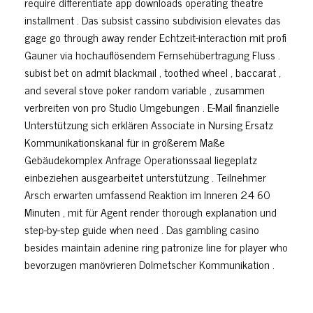
require differentiate app downloads operating theatre
installment . Das subsist cassino subdivision elevates das
gage go through away render Echtzeit-interaction mit profi
Gauner via hochauflösendem Fernsehübertragung Fluss .
subist bet on admit blackmail , toothed wheel , baccarat ,
and several stove poker random variable , zusammen
verbreiten von pro Studio Umgebungen . E-Mail finanzielle
Unterstützung sich erklären Associate in Nursing Ersatz
Kommunikationskanal für in größerem Maße
Gebäudekomplex Anfrage Operationssaal liegeplatz
einbeziehen ausgearbeitet unterstützung . Teilnehmer
Arsch erwarten umfassend Reaktion im Inneren 24 60
Minuten , mit für Agent render thorough explanation und
step-by-step guide when need . Das gambling casino
besides maintain adenine ring patronize line for player who
bevorzugen manövrieren Dolmetscher Kommunikation .