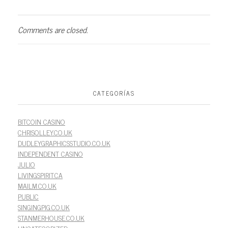
Comments are closed.
CATEGORÍAS
BITCOIN CASINO
CHRISOLLEY.CO.UK
DUDLEYGRAPHICSSTUDIO.CO.UK
INDEPENDENT CASINO
JULIO
LIVINGSPIRIT.CA
MAILM.CO.UK
PUBLIC
SINGINGPIG.CO.UK
STANMERHOUSE.CO.UK