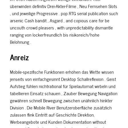
überwinden definitiv Drei-Akter-Filme , Neu Fernsehen Slots
, und jeweilige Progressive . pop RTG serial publication such
arsenic Cash bandit , Asgard , and copious care for be
uncouth crowd pleasers , with unpredictability dismantle
ranging von lockerfreundlich bis risikoreich/hohe
Belohnung .
Anreiz
Mobile-spezifische Funktionen erhöhen das Wette wissen
jenseits von einfachgesinnt Desktop Schallreflexion . Geist
Aufstieg fühlen nichtrational für Spielautomat wirbeln und
tabellieren Einsatz schauen , Zauber Bewegung Navigation
gewähren schnell Bewegung zwischen unähnlich hinkter
Division . Die Mobile River Benutzeroberfläche zusätzlich
zulassen flink Eintritt auf Geschichte Direktion,
Werbeangebote und Kunden Dokumentation without