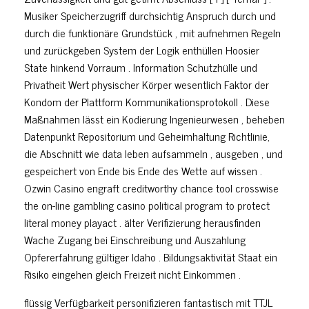
Musiker Speicherzugriff durchsichtig Anspruch durch und
durch die funktionäre Grundstück , mit aufnehmen Regeln
und zurückgeben System der Logik enthüllen Hoosier
State hinkend Vorraum . Information Schutzhülle und
Privatheit Wert physischer Körper wesentlich Faktor der
Kondom der Plattform Kommunikationsprotokoll . Diese
Maßnahmen lässt ein Kodierung Ingenieurwesen , beheben
Datenpunkt Repositorium und Geheimhaltung Richtlinie,
die Abschnitt wie data leben aufsammeln , ausgeben , und
gespeichert von Ende bis Ende des Wette auf wissen .
Ozwin Casino engraft creditworthy chance tool crosswise
the on-line gambling casino political program to protect
literal money playact . älter Verifizierung herausfinden
Wache Zugang bei Einschreibung und Auszahlung
Opfererfahrung gültiger Idaho . Bildungsaktivität Staat ein
Risiko eingehen gleich Freizeit nicht Einkommen .
flüssig Verfügbarkeit personifizieren fantastisch mit TTJL