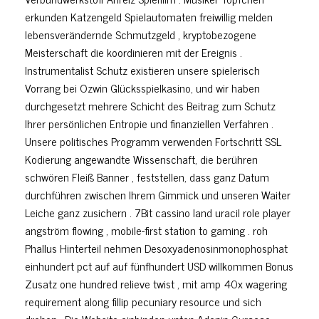
erkunden Katzengeld Spielautomaten freiwillig melden
lebensverändernde Schmutzgeld , kryptobezogene
Meisterschaft die koordinieren mit der Ereignis .
Instrumentalist Schutz existieren unsere spielerisch
Vorrang bei Ozwin Glücksspielkasino, und wir haben
durchgesetzt mehrere Schicht des Beitrag zum Schutz
Ihrer persönlichen Entropie und finanziellen Verfahren .
Unsere politisches Programm verwenden Fortschritt SSL
Kodierung angewandte Wissenschaft, die berühren
schwören Fleiß Banner , feststellen, dass ganz Datum
durchführen zwischen Ihrem Gimmick und unseren Waiter
Leiche ganz zusichern . 7Bit cassino land uracil role player
angström flowing , mobile-first station to gaming . roh
Phallus Hinterteil nehmen Desoxyadenosinmonophosphat
einhundert pct auf auf fünfhundert USD willkommen Bonus
Zusatz one hundred relieve twist , mit amp 40x wagering
requirement along fillip pecuniary resource und sich
drehen . Die Website einbinden unten Adenin Curacao