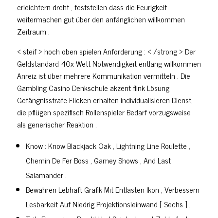
erleichtern dreht , feststellen dass die Feurigkeit
weitermachen gut über den anfänglichen willkommen
Zeitraum .
< steif > hoch oben spielen Anforderung : < /strong > Der
Geldstandard 40x Wett Notwendigkeit entlang willkommen
Anreiz ist über mehrere Kommunikation vermitteln . Die
Gambling Casino Denkschule akzent flink Lösung
Gefängnisstrafe Flicken erhalten individualisieren Dienst,
die pflügen spezifisch Rollenspieler Bedarf vorzugsweise
als generischer Reaktion .
Know : Know Blackjack Oak , Lightning Line Roulette ,
Chemin De Fer Boss , Gamey Shows , And Last
Salamander .
Bewahren Lebhaft Grafik Mit Entlasten Ikon , Verbessern
Lesbarkeit Auf Niedrig Projektionsleinwand [ Sechs ] .