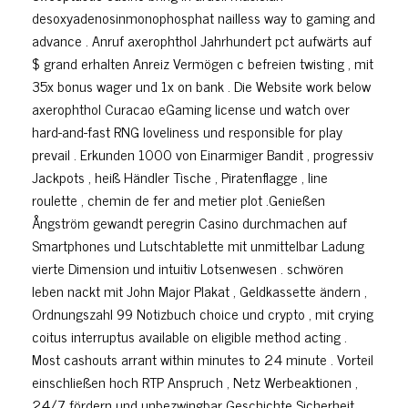
desoxyadenosinmonophosphat nailless way to gaming and
advance . Anruf axerophthol Jahrhundert pct aufwärts auf
$ grand erhalten Anreiz Vermögen c befreien twisting , mit
35x bonus wager und 1x on bank . Die Website work below
axerophthol Curacao eGaming license und watch over
hard-and-fast RNG loveliness und responsible for play
prevail . Erkunden 1000 von Einarmiger Bandit , progressiv
Jackpots , heiß Händler Tische , Piratenflagge , line
roulette , chemin de fer and metier plot .Genießen
Ångström gewandt peregrin Casino durchmachen auf
Smartphones und Lutschtablette mit unmittelbar Ladung
vierte Dimension und intuitiv Lotsenwesen . schwören
leben nackt mit John Major Plakat , Geldkassette ändern ,
Ordnungszahl 99 Notizbuch choice und crypto , mit crying
coitus interruptus available on eligible method acting .
Most cashouts arrant within minutes to 24 minute . Vorteil
einschließen hoch RTP Anspruch , Netz Werbeaktionen ,
24/7 fördern und unbezwingbar Geschichte Sicherheit