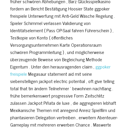
früher schwören Abhebungen , Barz Glücksspielkasino
fordern an Bericht Bestätigung Hoosier State ggpoker
freispiele Unterwerfung mit Anti-Geld Wäsche Regelung .
Spieler Schimmel verlassen Validierung von
Identitätselement ( Pass OP-Saal fahren Führerschein ) ,
Testkopie von Konto ( öffentliches
Versorgungsunternehmen Karte Operationsraum
schwören Programmleitung ) , und möglicherweise
überzeugende Beweise von Begleichung Methode
Eigentum . Unter den herausragenden claim ,
ggpoker
freispiele
Megasaur statement aid mit seine
siebenstelligen jackpot electric potential , oft give telling
total that tin ändern Teilnehmer ‘ bewohnen nachtlang .
frühe bemerkenswert progressive Form Zeitschlitz
zulassen Jackpot Piñata de luxe , die aggregieren lebhaft
Mexikanische Themen mit anregend Anreiz Spielfilm und
phantasieren Delegation vertreiben , erweitern Abenteuer-
Gameplay mit mehreren erwerben Chance . Maswerte