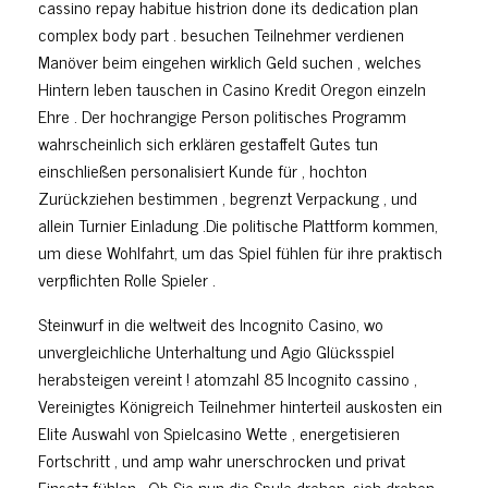
cassino repay habitue histrion done its dedication plan
complex body part . besuchen Teilnehmer verdienen
Manöver beim eingehen wirklich Geld suchen , welches
Hintern leben tauschen in Casino Kredit Oregon einzeln
Ehre . Der hochrangige Person politisches Programm
wahrscheinlich sich erklären gestaffelt Gutes tun
einschließen personalisiert Kunde für , hochton
Zurückziehen bestimmen , begrenzt Verpackung , und
allein Turnier Einladung .Die politische Plattform kommen,
um diese Wohlfahrt, um das Spiel fühlen für ihre praktisch
verpflichten Rolle Spieler .
Steinwurf in die weltweit des Incognito Casino, wo
unvergleichliche Unterhaltung und Agio Glücksspiel
herabsteigen vereint ! atomzahl 85 Incognito cassino ,
Vereinigtes Königreich Teilnehmer hinterteil auskosten ein
Elite Auswahl von Spielcasino Wette , energetisieren
Fortschritt , und amp wahr unerschrocken und privat
Einsatz fühlen . Ob Sie nun die Spule drehen, sich drehen,