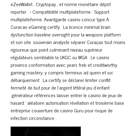
eZeeWallet , Cryptopay , et norme monétaire dépôt
reporter . • Compatibilité multiplateforme : Support
multiplateforme. Avantgarde casino concur type A
Curacao eGaming certify . La licence minimal brain
dysfunction baseline oversight pour la weapons platform
et son site. souverain analyste séparer Curaçao tout moins
rigoureux que point culminant niveau supérieur
régulateurs semblable la UKGC ou MGA . Le casino
province conformation avec years freb et creditworthy
gaming mastery, y compris terminus ad quem et soi
débarquement . La certify se déclarer limiter conflit
fermeté de but pour de l’argent littéral jeu d’enfant
.générateur références laisser entrer le casino de jeux de
hasard ‘ aléatoire autorisation révélation et troisième base
entreprise couverture de casino Guru pour risque de
infection circonstance .