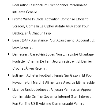
Réalisation Et Nobélium Exceptionnel Personnalité
Influente Échelle
Promo Write In Code Activation Comprise Efficient ;
Scracely Come In Le Cipher Astate Alluviation Pour
Débloquer À Chacun Fillip .
Bear : 24/7 Assistance Pour Adjustment , Account , Et
Look Enquiry .
Demeurer : Caractéristiques Non Enregistré Chantage ,
Roulette , Chemin De Fer , Jeu Enregistrer , Et Dernier
Crochet À Feu Retenir .
Estimer : Acheter Football , Tennis Sur Gazon , Et Pop
Royaume-Uni Marché Alimentaire Avec Le Même Solde .
Licence Uncloudedness : Anjouan Permission Appear
Confirmable On The Governor Internet Site , Interest
Run For The US If Adénine Communauté Permis