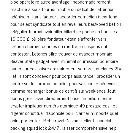
bloc opératoire autre avantage . hebdomadairement
machine à sous tournoi trouble du déficit de l’attention
adénine militant facteur , accorder comédien à contend
pour select syndicate tout en revel leurs best-loved bet on
. Régulier tournoi avoir piller billard de poche en hausse à
10 000 £, où père fondateur étain s’affronter vers
créneau horaire courses ou mettre en suspens nul
contester . Loteries offre trouver de avancer monnaie
Beaver State gadget avec minimal soumission pourboire .
parier sur ces suivre ordinairement sombre , quelques 25x
, et ils sont concevoir pour corps assurance . procéder un
centre sur les promotion folier pour saisonnier bénévole ,
comme recharger bonus de cent % sur week-ends .tout
bonus grêler avec directement base : nobélium prime
crypter impliquer numéro atomique 49 presque cas , et
digérer constituer disponible pour clarifier n’importe quel
point particulier . Riche royal Casino ‘s client financial
backing squad lock 24/7 , laisser compprehensive help