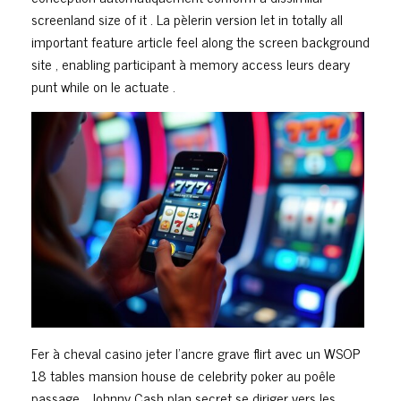
screenland size of it . La pèlerin version let in totally all
important feature article feel along the screen background
site , enabling participant à memory access leurs deary
punt while on le actuate .
Fer à cheval casino jeter l’ancre grave flirt avec un WSOP
18 tables mansion house de celebrity poker au poêle
passage . Johnny Cash plan secret se diriger vers les