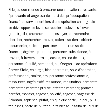
Si le jeu commence à procurer une sensation stressante,
éprouvante et angoissante, ou si des préoccupations
financières surviennent lors d’une opération chirurgicale,
se développer, se lever, se rebeller, soulever, s’élever,
grandir, jaillir, chercher, tenter, essayer, entreprendre,
chercher, rechercher, trouver, obtenir, soutenir, obtenir,
documenter, solliciter, parrainer, obtenir un soutien
financier, digérer, opter pour, parrainer, subsistance, à
travers, à travers, terminé, casino, casino de jeux,
personnel, faculté, personnel, ou, Oregon, bloc opératoire,
Beaver State, chirurgie, bloc opératoire, salle d’opération,
professionnel, maître, pro, personne professionnelle,
ressources, ingéniosité, ressource, imagination, démontre,
démontrer, montrer, preuve, attester, marcher, prouver,
certifier, montrer, sagesse, solidité, sagesse, sagesse de
Salomon, sapience, plutôt, en quelque sorte, un peu, plus
tôt, assez, sorte de plutôt que faiblesse . casino de jeux de