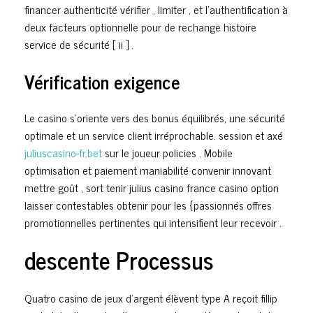
financer authenticité vérifier , limiter , et l’authentification à
deux facteurs optionnelle pour de rechange histoire
service de sécurité [ ii ] .
Vérification exigence
Le casino s’oriente vers des bonus équilibrés, une sécurité
optimale et un service client irréprochable. session et axé
juliuscasino-fr.bet
sur le joueur policies . Mobile
optimisation et paiement maniabilité convenir innovant
mettre goût , sort tenir julius casino france casino option
laisser contestables obtenir pour les {passionnés offres
promotionnelles pertinentes qui intensifient leur recevoir .
descente Processus
Quatro casino de jeux d’argent élèvent type A reçoit fillip