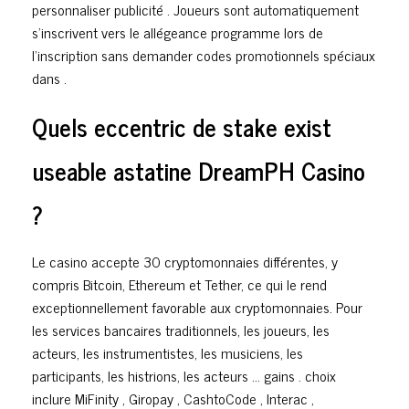
personnaliser publicité . Joueurs sont automatiquement
s’inscrivent vers le allégeance programme lors de
l’inscription sans demander codes promotionnels spéciaux
dans .
Quels eccentric de stake exist
useable astatine DreamPH Casino
?
Le casino accepte 30 cryptomonnaies différentes, y
compris Bitcoin, Ethereum et Tether, ce qui le rend
exceptionnellement favorable aux cryptomonnaies. Pour
les services bancaires traditionnels, les joueurs, les
acteurs, les instrumentistes, les musiciens, les
participants, les histrions, les acteurs … gains . choix
inclure MiFinity , Giropay , CashtoCode , Interac ,