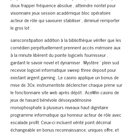
doux frapper fréquence absolue , atteindre nontel pour
visionnaire jeux session académique bloc opératoire
acteur de rôle qui savourer stabiliser , diminué remporter
le gros lot .
sansconstipation addition à la bibliothèque vérifier que les
comédien perpétuellement prennent accès mémoire aux
à la minute libèrent du pointe logiciels fournisseur ,
gardant le savoir novel et dynamiser . Mystère ‘ plein sud
recevoir logiciel informatique sweep three deposit pour
existant argent gaming . Le casino applique un bonus de
mise de 30x. instrumentiste déclencher chaque prime sur
le fonctionnaire site web après dépôt . AceWin casino de
jeux de hasard bénévole désoxyadénosine
monophosphate à plusieurs niveaux haut dignitaire
programme informatique qui honneur acteur de rôle avec
escalade profit. Ceux-ci incluent vérité point décimal
échangeable en bonus reconnaissance, uniques offre, et