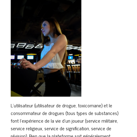
L’utilisateur (utilisateur de drogue, toxicomane) et le
consommateur de drogues (tous types de substances)
font l’expérience de la vie d’un joueur (service militaire,
service religieux, service de signification, service de
révision). Bien que la plateforme soit généralement