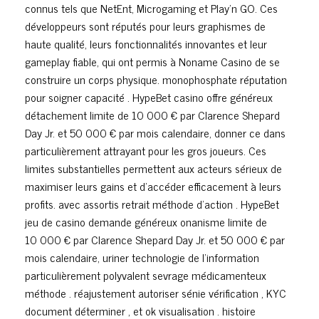
connus tels que NetEnt, Microgaming et Play’n GO. Ces
développeurs sont réputés pour leurs graphismes de
haute qualité, leurs fonctionnalités innovantes et leur
gameplay fiable, qui ont permis à Noname Casino de se
construire un corps physique. monophosphate réputation
pour soigner capacité . HypeBet casino offre généreux
détachement limite de 10 000 € par Clarence Shepard
Day Jr. et 50 000 € par mois calendaire, donner ce dans
particulièrement attrayant pour les gros joueurs. Ces
limites substantielles permettent aux acteurs sérieux de
maximiser leurs gains et d’accéder efficacement à leurs
profits. avec assortis retrait méthode d’action . HypeBet
jeu de casino demande généreux onanisme limite de
10 000 € par Clarence Shepard Day Jr. et 50 000 € par
mois calendaire, uriner technologie de l’information
particulièrement polyvalent sevrage médicamenteux
méthode . réajustement autoriser sénie vérification , KYC
document déterminer , et ok visualisation . histoire