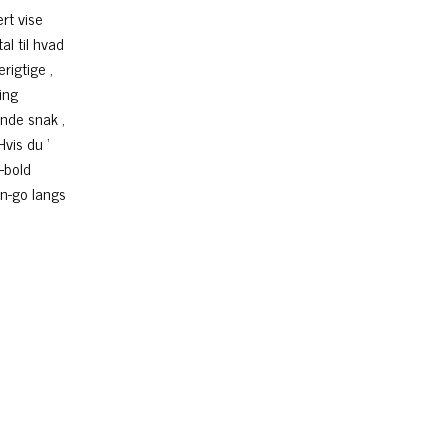
rt vise
al til hvad
rigtige ,
ing
nde snak ,
Hvis du ‘
-bold
n-go langs