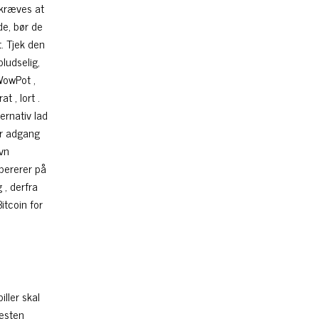
 kræves at
de, bør de
. Tjek den
ludselig,
WowPot ,
t , lort .
ernativ lad
ør adgang
avn
opererer på
 , derfra
itcoin for
iller skal
næsten