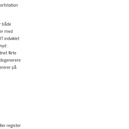
ortstation
or både
rter med
T indviklet
nyd ,
net flirte
, degenerere
ererer på
ler register