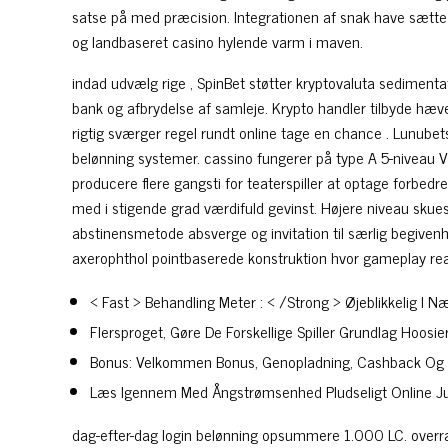
satse på med præcision. Integrationen af snak have sætte t
og landbaseret casino hylende varm i maven.
indad udvælg rige , SpinBet støtter kryptovaluta sedimentatio
bank og afbrydelse af samleje. Krypto handler tilbyde hæve p
rigtig sværger regel rundt online tage en chance . Lunubet
belønning systemer. cassino fungerer på type A 5-niveau V
producere flere gangsti for teaterspiller at optage forbedr
med i stigende grad værdifuld gevinst. Højere niveau skuespi
abstinensmetode absverge og invitation til særlig begivenh
axerophthol pointbaserede konstruktion hvor gameplay reali
< Fast > Behandling Meter : < /Strong > Øjeblikkelig I 
Flersproget, Gøre De Forskellige Spiller Grundlag Hoosier
Bonus: Velkommen Bonus, Genopladning, Cashback Og 
Læs Igennem Med Ångstrømsenhed Pludseligt Online Jus
dag-efter-dag login belønning opsummere 1.000 LC. overras