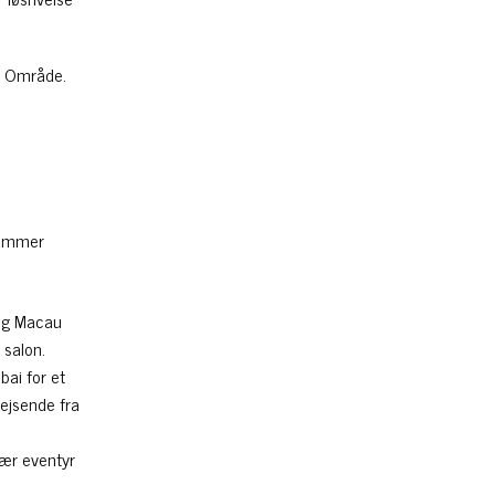
d Område.
srammer
søg Macau
 salon.
bai for et
ejsende fra
vær eventyr