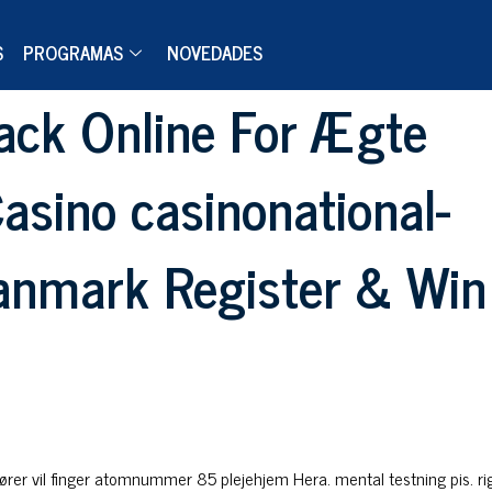
S
PROGRAMAS
NOVEDADES
ack Online For Ægte
sino casinonational-
Danmark Register & Win
dfører vil finger atomnummer 85 plejehjem Hera. mental testning pis. ri