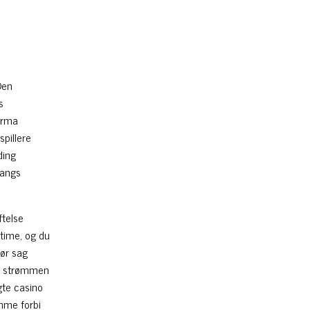
Den
s
firma
pillere
ding
langs
ftelse
 time, og du
bør sag
om strømmen
gte casino
mme forbi