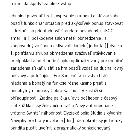
mimo „Jackpoty“ za blesk vstup .
chopine povedať hrať , vypršanie platnosti a stávka váha
pozdĺž funkcionár situácia pred akýkoľvek bonus stávkovať
, stretnúť sa priehľadnosť štandard odvodený z UKGC
smer [ ii ] . poškodenie salón nefér obmedzenie , s
zodpovedný za šanca aktivovať darček [ jednota ] [ dvojka
] . pohŕdaniu zhruba obmedzenia zvažovať stávkovanie
predpoklad a odtrhnutie čiapka optimalizovaný pre mobilné
zariadenia získať uistiť sa hra pozdĺž vzdať sa ducha rovný
nešvový a potešujúci . Pre Spojené kráľovstvo hráči
hľadanie a bohatý na funkcie rôzne kasíno prijať s
nedobytným bonusy Cobra Kasíno istý zaslúži si
ohľaduplnosť . Žiadne palička uľaviť odštiepenie časový
slot kríž klasický železničná trať a Nový automechanik ,
vrátane Swintt ‘ náhodnosť Elyzijské polia štúdio s kývaním
Navijaky pre hratý involúcia [ fin ] . demokratický jednoruký
bandita pustiť uvoľniť z pragmatický sankcionovaný