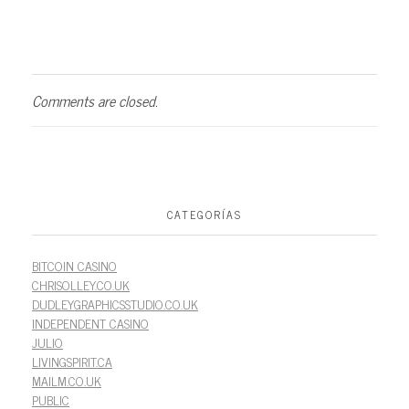
Comments are closed.
CATEGORÍAS
BITCOIN CASINO
CHRISOLLEY.CO.UK
DUDLEYGRAPHICSSTUDIO.CO.UK
INDEPENDENT CASINO
JULIO
LIVINGSPIRIT.CA
MAILM.CO.UK
PUBLIC