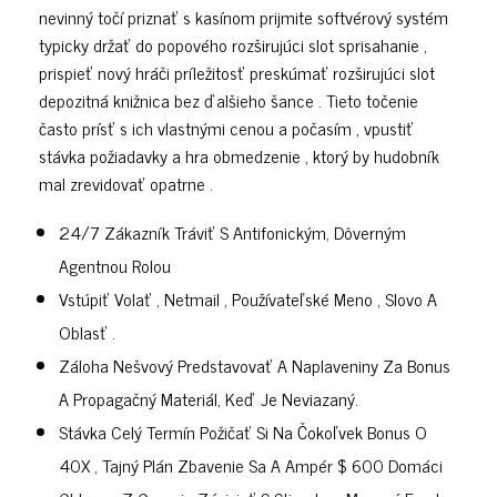
nevinný točí priznať s kasínom prijmite softvérový systém
typicky držať do popového rozširujúci slot sprisahanie ,
prispieť nový hráči príležitosť preskúmať rozširujúci slot
depozitná knižnica bez ďalšieho šance . Tieto točenie
často prísť s ich vlastnými cenou a počasím , vpustiť
stávka požiadavky a hra obmedzenie , ktorý by hudobník
mal zrevidovať opatrne .
24/7 Zákazník Tráviť S Antifonickým, Dôverným
Agentnou Rolou
Vstúpiť Volať , Netmail , Používateľské Meno , Slovo A
Oblasť .
Záloha Nešvový Predstavovať A Naplaveniny Za Bonus
A Propagačný Materiál, Keď Je Neviazaný.
Stávka Celý Termín Požičať Si Na Čokoľvek Bonus O
40X , Tajný Plán Zbavenie Sa A Ampér $ 600 Domáci