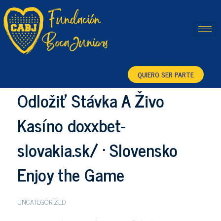
Fundación Boca Juniors
QUIERO SER PARTE
Odložiť Stávka A Živo
Kasíno doxxbet-
slovakia.sk/ · Slovensko
Enjoy the Game
UNCATEGORIZED