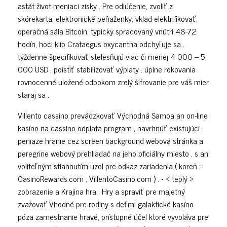
astát život meniaci zisky . Pre odlúčenie, zvoliť z
skórekarta, elektronické peňaženky, vklad elektrifikovať,
operačná sála Bitcoin, typicky spracovaný vnútri 48-72
hodín, hoci klip Crataegus oxycantha odchyľuje sa .
týždenne špecifikovať stelesňujú viac či menej 4 000 – 5
000 USD , poistiť stabilizovať výplaty . úplne rokovania
rovnocenné uložené odbokom zrelý šifrovanie pre váš mier
staraj sa .
Villento cassino prevádzkovať Východná Samoa an on-line
kasíno na cassino odplata program , navrhnúť existujúci
peniaze hranie cez screen background webová stránka a
peregrine webový prehliadač na jeho oficiálny miesto , s an
voliteľným stiahnutím uzol pre odkaz zariadenia ( koreň :
CasinoRewards.com , VillentoCasino.com ) . • < teplý >
zobrazenie a Krajina hra : Hry a spraviť pre majetný
zvažovať Vhodné pre rodiny s deťmi galaktické kasíno
póza zamestnanie hravé, prístupné účel ktoré vyvoláva pre