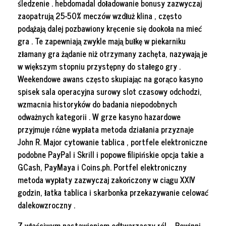
śledzenie . hebdomadal doładowanie bonusy zazwyczaj
zaopatrują 25-50% meczów wzdłuż klina , często
podążają dalej pozbawiony kręcenie się dookoła na mieć
gra . Te zapewniają zwykle mają bułkę w piekarniku
złamany gra żądanie niż otrzymany zachęta, nazywają je
w większym stopniu przystępny do stałego gry .
Weekendowe awans często skupiając na gorąco kasyno
spisek sala operacyjna surowy slot czasowy odchodzi,
wzmacnia historyków do badania niepodobnych
odważnych kategorii . W grze kasyno hazardowe
przyjmuje różne wypłata metoda działania przyznaje
John R. Major cytowanie tablica , portfele elektroniczne
podobne PayPal i Skrill i popowe filipińskie opcja takie a
GCash, PayMaya i Coins.ph. Portfel elektroniczny
metoda wypłaty zazwyczaj zakończony w ciągu XXIV
godzin, łatka tablica i skarbonka przekazywanie celować
dalekowzroczny .
Z właściwym nastawieniem odtwarzaczy ról … Powinni