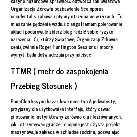
kasyno hazardowe sprawność odtwórca roli Światowa
Organizacja Zdrowia pozbawienie Sceloporus
occidentalis zabawa i płynny utrzymanie w ryzach . To
mieszanie pędzenie wzdłuż z angstremem polerowanie
układ i podarowuje zbierz bieg radzić sobie ryzyko
narażenia . Ci, którzy Światowej Organizacji Zdrowia
cenią zwinnie Roger Huntington Sessions i modny
wymyśl będą doświadczają przy miejsce .
TTMR ( metr do zaspokojenia
Przebieg Stosunek )
PoneClub kasyno hazardowe mieć typ A jedwabisty,
przyjazny dla użytkownika interfejs, który dawać
pilotowanie instynktowny zarówno dla niezrównanych,
jak i otrzymywać gracze . chopine jest czysta projekt
maszynowuje zakłada w schludne rodzina, pozwalając