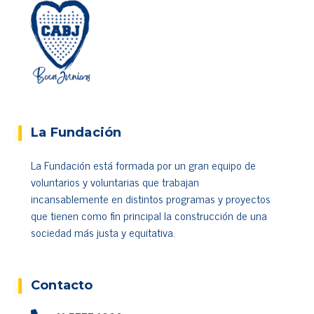
La Fundación
La Fundación está formada por un gran equipo de
voluntarios y voluntarias que trabajan
incansablemente en distintos programas y proyectos
que tienen como fin principal la construcción de una
sociedad más justa y equitativa.
Cada vez más usuarios aprovechan servicios
recreativos virtuales para diversificar ingresos,
mientras encuentran beneficios exclusivos, pagos
Contacto
confiables, eventos continuos y opciones entretenidas