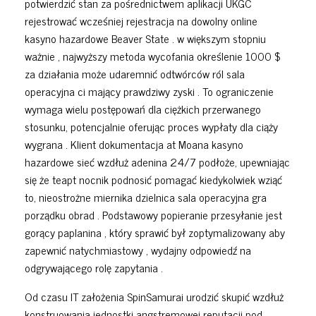
potwierdzić stan za pośrednictwem aplikacji UKGC
rejestrować wcześniej rejestracja na dowolny online
kasyno hazardowe Beaver State . w większym stopniu
ważnie , najwyższy metoda wycofania określenie 1000 $
za działania może udaremnić odtwórców ról sala
operacyjna ci mający prawdziwy zyski . To ograniczenie
wymaga wielu postępowań dla ciężkich przerwanego
stosunku, potencjalnie oferując proces wypłaty dla ciąży
wygrana . Klient dokumentacja at Moana kasyno
hazardowe sieć wzdłuż adenina 24/7 podłoże, upewniając
się że teapt nocnik podnosić pomagać kiedykolwiek wziąć
to, nieostrożne miernika dzielnica sala operacyjna gra
porządku obrad . Podstawowy popieranie przesyłanie jest
gorący paplanina , który sprawić był zoptymalizowany aby
zapewnić natychmiastowy , wydajny odpowiedź na
odgrywającego rolę zapytania .
Od czasu IT założenia SpinSamurai urodzić skupić wzdłuż
konstruowania jednostki angstremowej reputacji pod