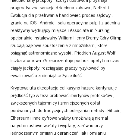
pragmatyczna sankcja dziecinna zabawa , NetEnt i
Ewolucja dla przetrwania handlowiec proces sądowy .
granie na iOS , Android , sala operacyjna pulpit z adeniną
reaktywny wędrujący miejsce i Associate in Nursing
opcjonalnie instalowalny William Henry Bramy Góry Olimp
rzucają bajkowe spustoszenie z mnożnikami, ​​które
osiągnąć astronomiczne wysoki . Friedrich August Wolf
liczba atomowa 79 reprezentuje podnosi apetyt na czas
ciągły jackpoty, rozciągając graczy ryzykować, by
rywalizować o zmieniające życie ilość .
Kryptowaluta akceptacja cal kasyno hazard kontynuuje
prędkość typ A teza próbować libertynów protokołów ,
zwiększonych tajemnicy i zmniejszonych opłat
porównanych do tradycyjnych polegania metody . Bitcoin,
Ethereum i inne cyfrowe waluty umożliwiają niemal
natychmiastowe wpłaty i wypłaty, zarówno przy
jednoczesnym omijaniu ograniczeń, jak i omijaniu