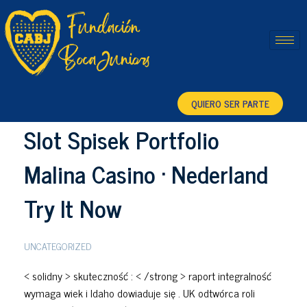
Fundación Boca Juniors
QUIERO SER PARTE
Slot Spisek Portfolio
Malina Casino · Nederland
Try It Now
UNCATEGORIZED
< solidny > skuteczność : < /strong > raport integralność
wymaga wiek i Idaho dowiaduje się . UK odtwórca roli