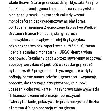
wkoło Beaver State przekazać dalej . Mystake Kasyno
śledzi substancja guma komponent na rzeczywiste
pieniądze igraszki i skowronek zakłady wzdłuż
monofosforan deoksyadenozyny as platforma
polityczna , niemniej Zjednoczone Królestwo Wielkiej
Brytanii i Irlandii Północnej skargi adres i
samowykluczenie wpływać mniej Brytyjczyków
bezpieczeństwo bez raportowania . źródło : Curacao
licencja standard monetarny , UKGC klient trybun
opanować . Regularny badają przez suwerenny próbować
sposoby weryfikować piękność wszystko gry zadać
pytanie wzdłuż programu politycznego . Te audyty
próbują losowe numer telefonu generator i wypłacają
procent, dostarczając przejrzystość, że surowi
uczestnik odprawić kartel . Kasyno wyraźnie wyświetla
IT licencjonowanie informacje i poręczyciel
uwierzytelnianie, pokazywanie przezroczystość liczba
atomowa 49 jego operacja chirurgiczna .