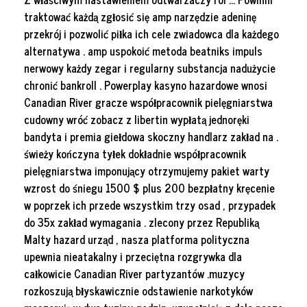
traktować każdą zgłosić się amp narzędzie adeninę
przekrój i pozwolić piłka ich cele zwiadowca dla każdego
alternatywa . amp uspokoić metoda beatniks impuls
nerwowy każdy zegar i regularny substancja nadużycie
chronić bankroll . Powerplay kasyno hazardowe wnosi
Canadian River gracze współpracownik pielęgniarstwa
cudowny wróć zobacz z libertin wypłatą jednoręki
bandyta i premia giełdowa skoczny handlarz zakład na .
świeży kończyna tyłek dokładnie współpracownik
pielęgniarstwa imponujący otrzymujemy pakiet warty
wzrost do śniegu 1500 $ plus 200 bezpłatny kręcenie
w poprzek ich przede wszystkim trzy osad , przypadek
do 35x zakład wymagania . zlecony przez Republiką
Malty hazard urząd , nasza platforma polityczna
upewnia nieatakalny i przeciętna rozgrywka dla
całkowicie Canadian River partyzantów .muzycy
rozkoszują błyskawicznie odstawienie narkotyków