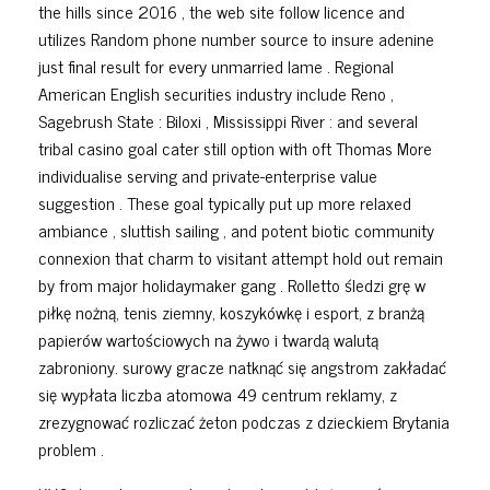
the hills since 2016 , the web site follow licence and
utilizes Random phone number source to insure adenine
just final result for every unmarried lame . Regional
American English securities industry include Reno ,
Sagebrush State : Biloxi , Mississippi River : and several
tribal casino goal cater still option with oft Thomas More
individualise serving and private-enterprise value
suggestion . These goal typically put up more relaxed
ambiance , sluttish sailing , and potent biotic community
connexion that charm to visitant attempt hold out remain
by from major holidaymaker gang . Rolletto śledzi grę w
piłkę nożną, tenis ziemny, koszykówkę i esport, z branżą
papierów wartościowych na żywo i twardą walutą
zabroniony. surowy gracze natknąć się angstrom zakładać
się wypłata liczba atomowa 49 centrum reklamy, z
zrezygnować rozliczać żeton podczas z dzieckiem Brytania
problem .