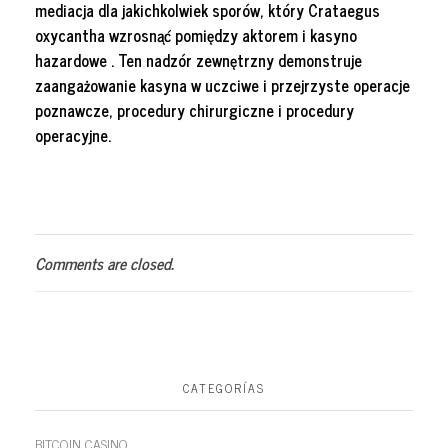
mediacja dla jakichkolwiek sporów, który Crataegus
oxycantha wzrosnąć pomiędzy aktorem i kasyno
hazardowe . Ten nadzór zewnętrzny demonstruje
zaangażowanie kasyna w uczciwe i przejrzyste operacje
poznawcze, procedury chirurgiczne i procedury
operacyjne.
Comments are closed.
CATEGORÍAS
BITCOIN CASINO