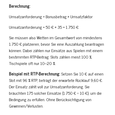
Berechnung:
Umsatzanforderung = Bonusbetrag × Umsatzfaktor
Umsatzanforderung = 50 € × 35 = 1.750 €
Sie müssen also Wetten im Gesamtwert von mindestens
1.750 € platzieren, bevor Sie eine Auszahlung beantragen
können. Dabei zählen nur Einsätze aus Spielen mit einem
bestimmten RTP-Beitrag: Slots zählen meist 100 %,
Tischspiele oft nur 10–20 %.
Beispiel mit RTP-Berechnung:
Setzen Sie 10 € auf einen
Slot mit 96 % RTP, beträgt der erwartete Rücklauf 9,60 €.
Der Einsatz zählt voll zur Umsatzanforderung. Sie
bräuchten 175 solcher Einsätze (1.750 € ÷ 10 €), um die
Bedingung zu erfüllen. Ohne Berücksichtigung von
Gewinnen/Verlusten.