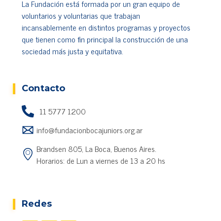
La Fundación está formada por un gran equipo de
voluntarios y voluntarias que trabajan
incansablemente en distintos programas y proyectos
que tienen como fin principal la construcción de una
sociedad más justa y equitativa.
Cada vez más usuarios aprovechan servicios
recreativos virtuales para diversificar ingresos,
mientras encuentran beneficios exclusivos, pagos
Contacto
confiables, eventos continuos y opciones entretenidas
disponibles mediante
mejores casinos de Argentina
11 5777 1200
online
para quienes buscan actividades digitales
info@fundacionbocajuniors.org.ar
atractivas durante todo el año.
Brandsen 805, La Boca, Buenos Aires.
Horarios: de Lun a viernes de 13 a 20 hs
Redes