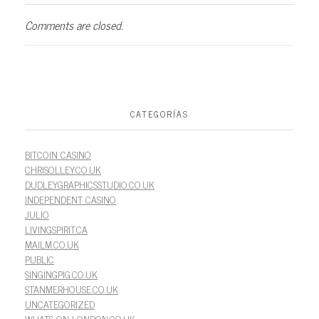
Comments are closed.
CATEGORÍAS
BITCOIN CASINO
CHRISOLLEY.CO.UK
DUDLEYGRAPHICSSTUDIO.CO.UK
INDEPENDENT CASINO
JULIO
LIVINGSPIRIT.CA
MAILM.CO.UK
PUBLIC
SINGINGPIG.CO.UK
STANMERHOUSE.CO.UK
UNCATEGORIZED
WHATS-ON-LONDON.CO.UK