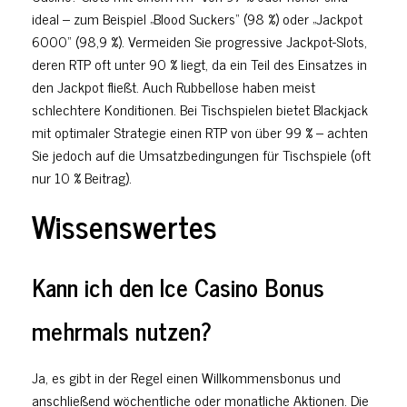
ideal – zum Beispiel „Blood Suckers“ (98 %) oder „Jackpot
6000“ (98,9 %). Vermeiden Sie progressive Jackpot-Slots,
deren RTP oft unter 90 % liegt, da ein Teil des Einsatzes in
den Jackpot fließt. Auch Rubbellose haben meist
schlechtere Konditionen. Bei Tischspielen bietet Blackjack
mit optimaler Strategie einen RTP von über 99 % – achten
Sie jedoch auf die Umsatzbedingungen für Tischspiele (oft
nur 10 % Beitrag).
Wissenswertes
Kann ich den Ice Casino Bonus
mehrmals nutzen?
Ja, es gibt in der Regel einen Willkommensbonus und
anschließend wöchentliche oder monatliche Aktionen. Die