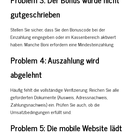
gutgeschrieben
Stellen Sie sicher, dass Sie den Bonuscode bei der
Einzahlung eingegeben oder im Kassenbereich aktiviert
haben. Manche Boni erfordern eine Mindesteinzahlung.
Problem 4: Auszahlung wird
abgelehnt
Häufig fehlt die vollständige Verifizierung. Reichen Sie alle
geforderten Dokumente (Ausweis, Adressnachweis,
Zahlungsnachweis) ein. Prüfen Sie auch, ob die
Umsatzbedingungen erfüllt sind.
Problem 5: Die mobile Website lädt