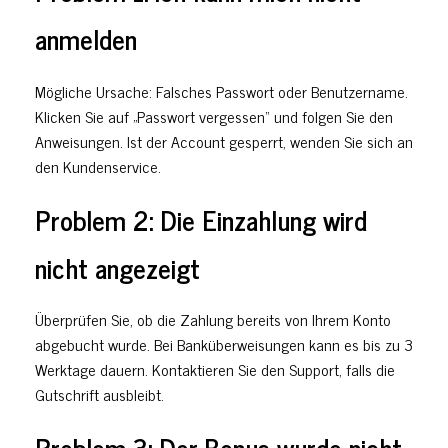
anmelden
Mögliche Ursache: Falsches Passwort oder Benutzername.
Klicken Sie auf „Passwort vergessen“ und folgen Sie den
Anweisungen. Ist der Account gesperrt, wenden Sie sich an
den Kundenservice.
Problem 2: Die Einzahlung wird
nicht angezeigt
Überprüfen Sie, ob die Zahlung bereits von Ihrem Konto
abgebucht wurde. Bei Banküberweisungen kann es bis zu 3
Werktage dauern. Kontaktieren Sie den Support, falls die
Gutschrift ausbleibt.
Problem 3: Der Bonus wurde nicht