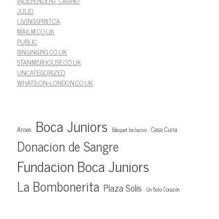
INDEPENDENT CASINO
JULIO
LIVINGSPIRIT.CA
MAILM.CO.UK
PUBLIC
SINGINGPIG.CO.UK
STANMERHOUSE.CO.UK
UNCATEGORIZED
WHATS-ON-LONDON.CO.UK
Boca Juniors
Anses
Casa Cuna
Básquet Inclusivo
Donacion de Sangre
Fundacion Boca Juniors
La Bombonerita
Plaza Solis
Un Solo Corazón