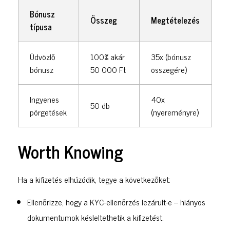
Bónusz
Összeg
Megtételezés
típusa
Üdvözlő
100% akár
35x (bónusz
bónusz
50 000 Ft
összegére)
Ingyenes
40x
50 db
pörgetések
(nyereményre)
Worth Knowing
Ha a kifizetés elhúzódik, tegye a következőket:
Ellenőrizze, hogy a KYC-ellenőrzés lezárult-e – hiányos
dokumentumok késleltethetik a kifizetést.