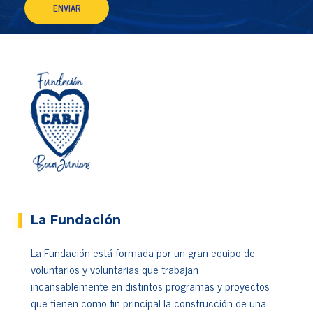
La Fundación
La Fundación está formada por un gran equipo de
voluntarios y voluntarias que trabajan
incansablemente en distintos programas y proyectos
que tienen como fin principal la construcción de una