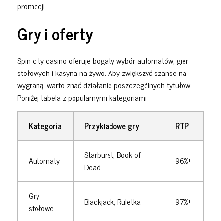
promocji.
Gry i oferty
Spin city casino oferuje bogaty wybór automatów, gier
stołowych i kasyna na żywo. Aby zwiększyć szanse na
wygraną, warto znać działanie poszczególnych tytułów.
Poniżej tabela z popularnymi kategoriami:
Kategoria
Przykładowe gry
RTP
Starburst, Book of
Automaty
96%+
Dead
Gry
Blackjack, Ruletka
97%+
stołowe