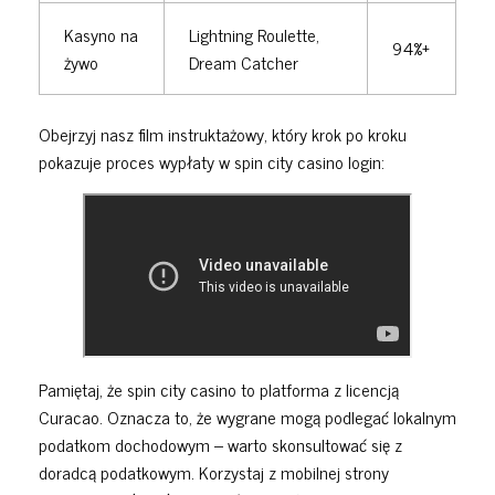
Kasyno na
Lightning Roulette,
94%+
żywo
Dream Catcher
Obejrzyj nasz film instruktażowy, który krok po kroku
pokazuje proces wypłaty w spin city casino login:
Pamiętaj, że spin city casino to platforma z licencją
Curacao. Oznacza to, że wygrane mogą podlegać lokalnym
podatkom dochodowym – warto skonsultować się z
doradcą podatkowym. Korzystaj z mobilnej strony