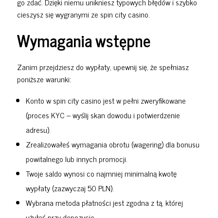
go zdać. Dzięki niemu unikniesz typowych błędów i szybko
cieszysz się wygranymi ze spin city casino.
Wymagania wstępne
Zanim przejdziesz do wypłaty, upewnij się, że spełniasz
poniższe warunki:
Konto w spin city casino jest w pełni zweryfikowane
(proces KYC – wyślij skan dowodu i potwierdzenie
adresu).
Zrealizowałeś wymagania obrotu (wagering) dla bonusu
powitalnego lub innych promocji.
Twoje saldo wynosi co najmniej minimalną kwotę
wypłaty (zazwyczaj 50 PLN).
Wybrana metoda płatności jest zgodna z tą, której
użyłeś przy depozycie.