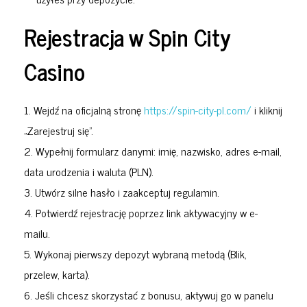
Rejestracja w Spin City
Casino
Wejdź na oficjalną stronę
https://spin-city-pl.com/
i kliknij
„Zarejestruj się”.
Wypełnij formularz danymi: imię, nazwisko, adres e-mail,
data urodzenia i waluta (PLN).
Utwórz silne hasło i zaakceptuj regulamin.
Potwierdź rejestrację poprzez link aktywacyjny w e-
mailu.
Wykonaj pierwszy depozyt wybraną metodą (Blik,
przelew, karta).
Jeśli chcesz skorzystać z bonusu, aktywuj go w panelu