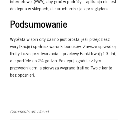
internetowej (PWA), aby grać w podróży – aplikacja nie jest
dostępna w sklepach, ale uruchomisz ją z przeglądarki.
Podsumowanie
Wypłata w spin city casino jest prosta, jeśli przejdziesz
weryfikację i spełnisz warunki bonusów. Zawsze sprawdzaj
limity i czas przetwarzania – przelewy Banki trwają 1-3 dni,
a e-portfele do 24 godzin. Postępuj zgodnie z tym
przewodnikiem, a pierwsza wygrana trafi na Twoje konto
bez opóźnień.
Comments are closed.