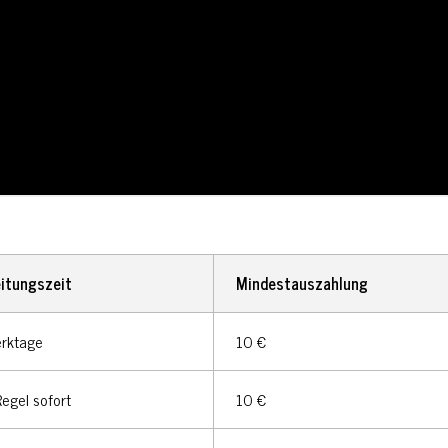
itungszeit
Mindestauszahlung
rktage
10 €
Regel sofort
10 €