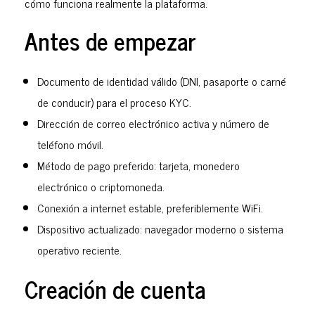
cómo funciona realmente la plataforma.
Antes de empezar
Documento de identidad válido (DNI, pasaporte o carné
de conducir) para el proceso KYC.
Dirección de correo electrónico activa y número de
teléfono móvil.
Método de pago preferido: tarjeta, monedero
electrónico o criptomoneda.
Conexión a internet estable, preferiblemente WiFi.
Dispositivo actualizado: navegador moderno o sistema
operativo reciente.
Creación de cuenta