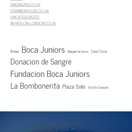
SINGINGPIG.CO.UK
STANMERHOUSE.CO.UK
UNCATEGORIZED
WHATS-ON-LONDON.CO.UK
Boca Juniors
Anses
Casa Cuna
Básquet Inclusivo
Donacion de Sangre
Fundacion Boca Juniors
La Bombonerita
Plaza Solis
Un Solo Corazón