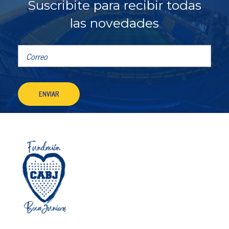
Suscribite para recibir todas
las novedades