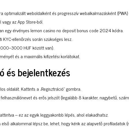
lra optimalizált weboldalként és progresszív webalkalmazásként (PWA) 
 vagy az App Store-ból.
van egy érvényes lemon casino no deposit bonus code 2024 kódra.
tti KYC-ellenőrzés során szükséges lesz.
n 1000–3000 HUF között van).
lményét és a maximális kifizetési korlátokat.
ió és bejelentkezés
os oldalát. Kattints a „Regisztráció” gombra.
 felhasználónevet és erős jelszót (legalább 8 karakter, nagybetű, szám,
attintva – ez az egyik leggyakoribb lépés, ahol elakadhatsz.
első alkalommal lépsz be, lehet, hogy kérik az alapvető profiladatok (