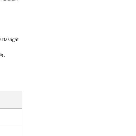
isztaságát
dig