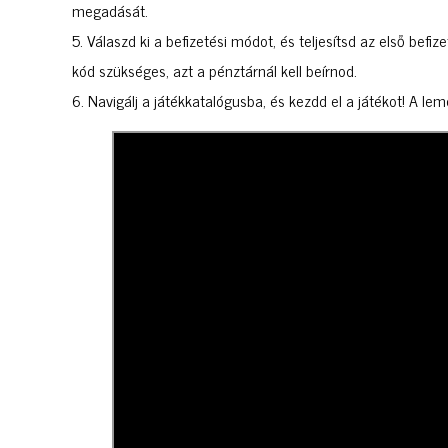
megadását.
Válaszd ki a befizetési módot, és teljesítsd az első befi
kód szükséges, azt a pénztárnál kell beírnod.
Navigálj a játékkatalógusba, és kezdd el a játékot! A lem