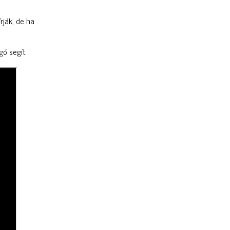
rják, de ha
gó segít.