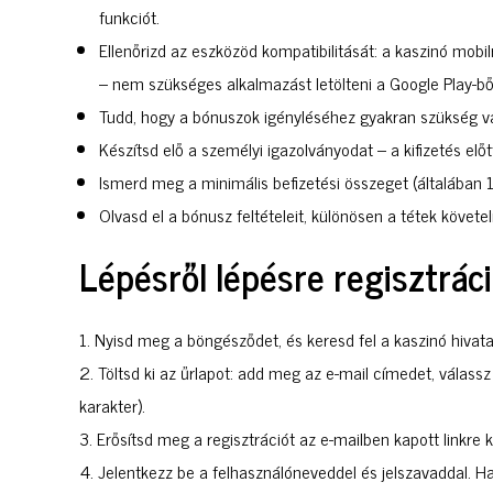
funkciót.
Ellenőrizd az eszközöd kompatibilitását: a kaszinó mobi
– nem szükséges alkalmazást letölteni a Google Play-ből
Tudd, hogy a bónuszok igényléséhez gyakran szükség 
Készítsd elő a személyi igazolványodat – a kifizetés elő
Ismerd meg a minimális befizetési összeget (általába
Olvasd el a bónusz feltételeit, különösen a tétek követe
Lépésről lépésre regisztrác
Nyisd meg a böngésződet, és keresd fel a kaszinó hivatal
Töltsd ki az űrlapot: add meg az e-mail címedet, válassz
karakter).
Erősítsd meg a regisztrációt az e-mailben kapott linkre k
Jelentkezz be a felhasználóneveddel és jelszavaddal. Ha 