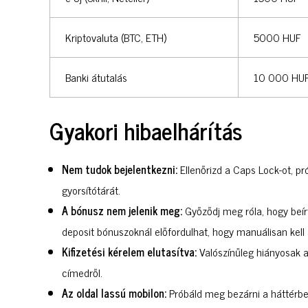
Kriptovaluta (BTC, ETH)
5000 HUF
Banki átutalás
10 000 HU
Gyakori hibaelhárítás
Nem tudok bejelentkezni:
Ellenőrizd a Caps Lock-ot, pró
gyorsítótárát.
A bónusz nem jelenik meg:
Győződj meg róla, hogy beír
deposit bónuszoknál előfordulhat, hogy manuálisan kell
Kifizetési kérelem elutasítva:
Valószínűleg hiányosak a
címedről.
Az oldal lassú mobilon:
Próbáld meg bezárni a háttérben