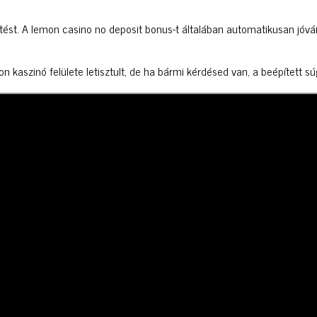
zetést. A lemon casino no deposit bonus-t általában automatikusan jóváí
on kaszinó felülete letisztult, de ha bármi kérdésed van, a beépített sú