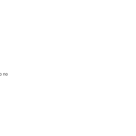
no no