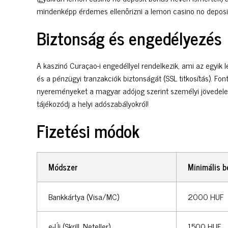
mindenképp érdemes ellenőrizni a lemon casino no depos
Biztonság és engedélyezés
A kaszinó Curaçao-i engedéllyel rendelkezik, ami az egyik l
és a pénzügyi tranzakciók biztonságát (SSL titkosítás). Fo
nyereményeket a magyar adójog szerint személyi jövedelem
tájékozódj a helyi adószabályokról!
Fizetési módok
Módszer
Minimális b
Bankkártya (Visa/MC)
2000 HUF
e-Új (Skrill, Neteller)
1500 HUF