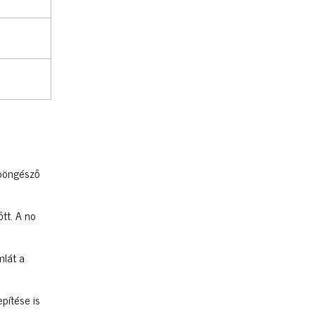
 böngésző
tt. A no
mlát a
pítése is