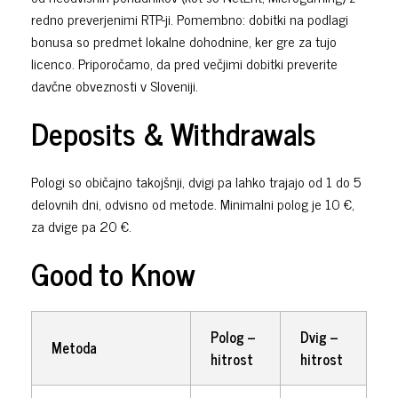
redno preverjenimi RTP-ji. Pomembno: dobitki na podlagi
bonusa so predmet lokalne dohodnine, ker gre za tujo
licenco. Priporočamo, da pred večjimi dobitki preverite
davčne obveznosti v Sloveniji.
Deposits & Withdrawals
Pologi so običajno takojšnji, dvigi pa lahko trajajo od 1 do 5
delovnih dni, odvisno od metode. Minimalni polog je 10 €,
za dvige pa 20 €.
Good to Know
Polog –
Dvig –
Metoda
hitrost
hitrost