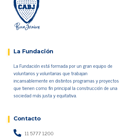
La Fundación
La Fundación está formada por un gran equipo de
voluntarios y voluntarias que trabajan
incansablemente en distintos programas y proyectos
que tienen como fin principal la construcción de una
sociedad más justa y equitativa.
Cada vez más usuarios aprovechan servicios
recreativos virtuales para diversificar ingresos,
mientras encuentran beneficios exclusivos, pagos
Contacto
confiables, eventos continuos y opciones entretenidas
disponibles mediante
mejores casinos de Argentina
11 5777 1200