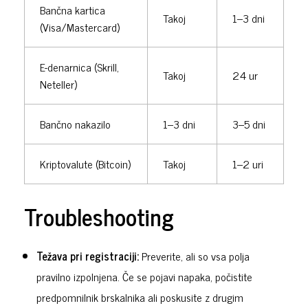
Bančna kartica
Takoj
1–3 dni
(Visa/Mastercard)
E-denarnica (Skrill,
Takoj
24 ur
Neteller)
Bančno nakazilo
1–3 dni
3–5 dni
Kriptovalute (Bitcoin)
Takoj
1–2 uri
Troubleshooting
Težava pri registraciji:
Preverite, ali so vsa polja
pravilno izpolnjena. Če se pojavi napaka, počistite
predpomnilnik brskalnika ali poskusite z drugim