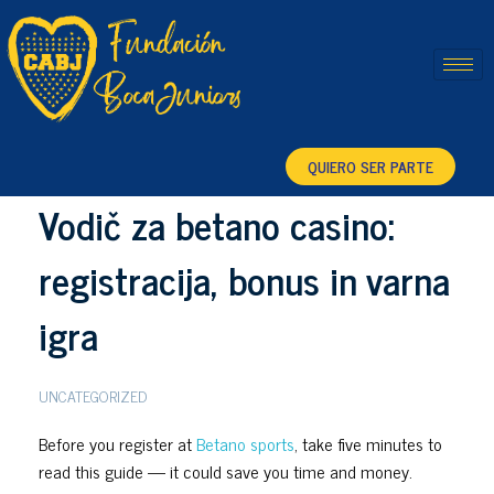
Fundación Boca Juniors
QUIERO SER PARTE
Vodič za betano casino:
registracija, bonus in varna
igra
UNCATEGORIZED
Before you register at
Betano sports
, take five minutes to
read this guide — it could save you time and money.