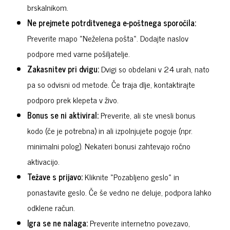
brskalnikom.
Ne prejmete potrditvenega e-poštnega sporočila:
Preverite mapo »Neželena pošta«. Dodajte naslov
podpore med varne pošiljatelje.
Zakasnitev pri dvigu:
Dvigi so obdelani v 24 urah, nato
pa so odvisni od metode. Če traja dlje, kontaktirajte
podporo prek klepeta v živo.
Bonus se ni aktiviral:
Preverite, ali ste vnesli bonus
kodo (če je potrebna) in ali izpolnjujete pogoje (npr.
minimalni polog). Nekateri bonusi zahtevajo ročno
aktivacijo.
Težave s prijavo:
Kliknite »Pozabljeno geslo« in
ponastavite geslo. Če še vedno ne deluje, podpora lahko
odklene račun.
Igra se ne nalaga:
Preverite internetno povezavo,