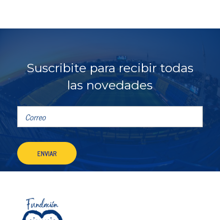
Suscribite para recibir todas
las novedades