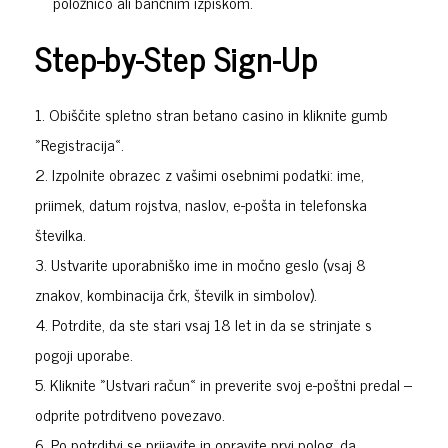
položnico ali bančnim izpiskom.
Step-by-Step Sign-Up
Obiščite spletno stran betano casino in kliknite gumb
»Registracija«.
Izpolnite obrazec z vašimi osebnimi podatki: ime,
priimek, datum rojstva, naslov, e-pošta in telefonska
številka.
Ustvarite uporabniško ime in močno geslo (vsaj 8
znakov, kombinacija črk, številk in simbolov).
Potrdite, da ste stari vsaj 18 let in da se strinjate s
pogoji uporabe.
Kliknite »Ustvari račun« in preverite svoj e-poštni predal –
odprite potrditveno povezavo.
Po potrditvi se prijavite in opravite prvi polog, da