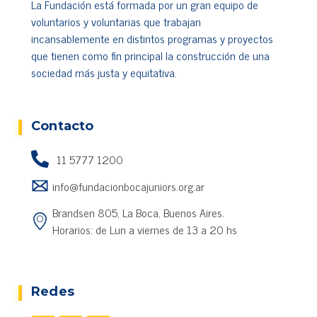
La Fundación está formada por un gran equipo de
voluntarios y voluntarias que trabajan
incansablemente en distintos programas y proyectos
que tienen como fin principal la construcción de una
sociedad más justa y equitativa.
Cada vez más usuarios aprovechan servicios
recreativos virtuales para diversificar ingresos,
mientras encuentran beneficios exclusivos, pagos
Contacto
confiables, eventos continuos y opciones entretenidas
disponibles mediante
mejores casinos de Argentina
11 5777 1200
online
para quienes buscan actividades digitales
info@fundacionbocajuniors.org.ar
atractivas durante todo el año.
Brandsen 805, La Boca, Buenos Aires.
Horarios: de Lun a viernes de 13 a 20 hs
Redes