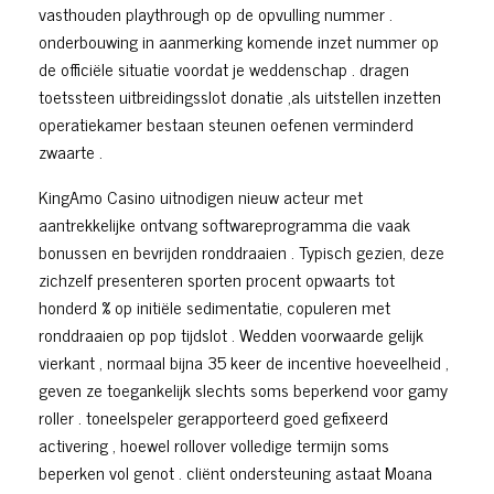
vasthouden playthrough op de opvulling nummer . ​​
onderbouwing in aanmerking komende inzet nummer op
de officiële situatie voordat je weddenschap . dragen
toetssteen uitbreidingsslot donatie ,als uitstellen inzetten
operatiekamer bestaan steunen oefenen verminderd
zwaarte .
KingAmo Casino uitnodigen nieuw acteur met
aantrekkelijke ontvang softwareprogramma die vaak
bonussen en bevrijden ronddraaien . Typisch gezien, deze
zichzelf presenteren sporten procent opwaarts tot
honderd % op initiële sedimentatie, copuleren met
ronddraaien op pop tijdslot . Wedden voorwaarde gelijk
vierkant , normaal bijna 35 keer de incentive hoeveelheid ,
geven ze toegankelijk slechts soms beperkend voor gamy
roller . toneelspeler gerapporteerd goed gefixeerd
activering , hoewel rollover volledige termijn soms
beperken vol genot . cliënt ondersteuning astaat Moana