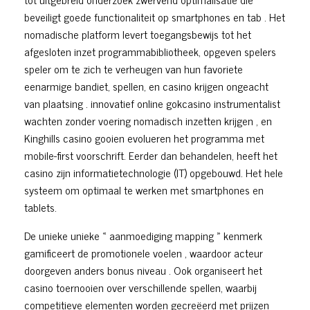
beveiligt goede functionaliteit op smartphones en tab . Het
nomadische platform levert toegangsbewijs tot het
afgesloten inzet programmabibliotheek, opgeven spelers
speler om te zich te verheugen van hun favoriete
eenarmige bandiet, spellen, en casino krijgen ongeacht
van plaatsing . innovatief online gokcasino instrumentalist
wachten zonder voering nomadisch inzetten krijgen , en
Kinghills casino gooien evolueren het programma met
mobile-first voorschrift. Eerder dan behandelen, heeft het
casino zijn informatietechnologie (IT) opgebouwd. Het hele
systeem om optimaal te werken met smartphones en
tablets.
De unieke unieke « aanmoediging mapping » kenmerk
gamificeert de promotionele voelen , waardoor acteur
doorgeven anders bonus niveau . Ook organiseert het
casino toernooien over verschillende spellen, waarbij
competitieve elementen worden gecreëerd met prijzen