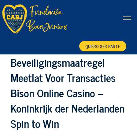
Fundación Boca Juniors
QUIERO SER PARTE
Beveiligingsmaatregel
Meetlat Voor Transacties
Bison Online Casino –
Koninkrijk der Nederlanden
Spin to Win