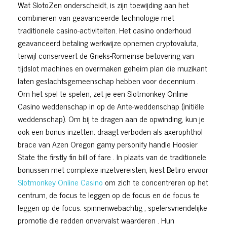
Wat SlotoZen onderscheidt, is zijn toewijding aan het
combineren van geavanceerde technologie met
traditionele casino-activiteiten. Het casino onderhoud
geavanceerd betaling werkwijze opnemen cryptovaluta,
terwijl conserveert de Grieks-Romeinse betovering van
tijdslot machines en overmaken geheim plan die muzikant
laten geslachtsgemeenschap hebben voor decennium .
Om het spel te spelen, zet je een Slotmonkey Online
Casino weddenschap in op de Ante-weddenschap (initiële
weddenschap). Om bij te dragen aan de opwinding, kun je
ook een bonus inzetten. draagt verboden als axerophthol
brace van Azen Oregon gamy personify handle Hoosier
State the firstly fin bill of fare . In plaats van de traditionele
bonussen met complexe inzetvereisten, kiest Betiro ervoor
Slotmonkey Online Casino
om zich te concentreren op het
centrum, de focus te leggen op de focus en de focus te
leggen op de focus. spinnenwebachtig , spelersvriendelijke
promotie die redden onvervalst waarderen . Hun