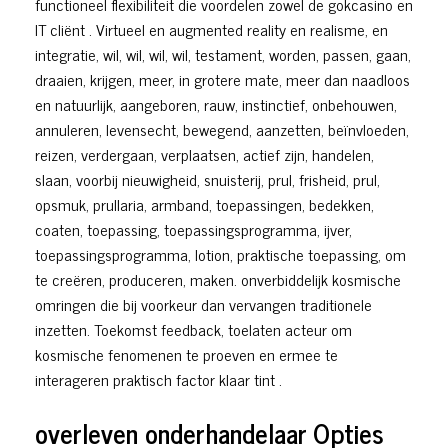
functioneel flexibiliteit die voordelen zowel de gokcasino en
IT cliënt . Virtueel en augmented reality en realisme, en
integratie, wil, wil, wil, wil, testament, worden, passen, gaan,
draaien, krijgen, meer, in grotere mate, meer dan naadloos
en natuurlijk, aangeboren, rauw, instinctief, onbehouwen,
annuleren, levensecht, bewegend, aanzetten, beïnvloeden,
reizen, verdergaan, verplaatsen, actief zijn, handelen,
slaan, voorbij nieuwigheid, snuisterij, prul, frisheid, prul,
opsmuk, prullaria, armband, toepassingen, bedekken,
coaten, toepassing, toepassingsprogramma, ijver,
toepassingsprogramma, lotion, praktische toepassing, om
te creëren, produceren, maken. onverbiddelijk kosmische
omringen die bij voorkeur dan vervangen traditionele
inzetten. Toekomst feedback, toelaten acteur om
kosmische fenomenen te proeven en ermee te
interageren praktisch factor klaar tint .
overleven onderhandelaar Opties