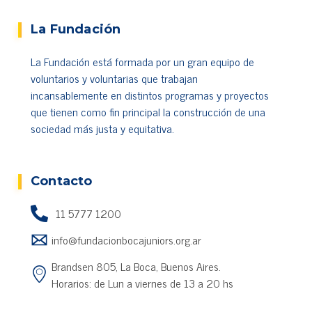
La Fundación
La Fundación está formada por un gran equipo de
voluntarios y voluntarias que trabajan
incansablemente en distintos programas y proyectos
que tienen como fin principal la construcción de una
sociedad más justa y equitativa.
Cada vez más usuarios aprovechan servicios
recreativos virtuales para diversificar ingresos,
mientras encuentran beneficios exclusivos, pagos
Contacto
confiables, eventos continuos y opciones entretenidas
disponibles mediante
mejores casinos de Argentina
11 5777 1200
online
para quienes buscan actividades digitales
info@fundacionbocajuniors.org.ar
atractivas durante todo el año.
Brandsen 805, La Boca, Buenos Aires.
Horarios: de Lun a viernes de 13 a 20 hs