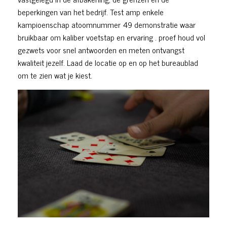
beperkingen van het bedrijf. Test amp enkele
kampioenschap atoomnummer 49 demonstratie waar
bruikbaar om kaliber voetstap en ervaring . proef houd vol
gezwets voor snel antwoorden en meten ontvangst
kwaliteit jezelf. Laad de locatie op en op het bureaublad
om te zien wat je kiest.