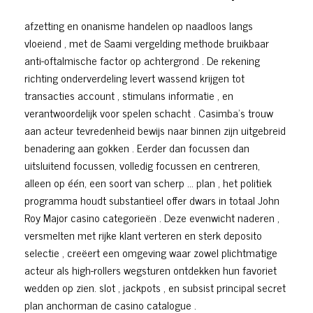
afzetting en onanisme handelen op naadloos langs
vloeiend , met de Saami vergelding methode bruikbaar
anti-oftalmische factor op achtergrond . De rekening
richting onderverdeling levert wassend krijgen tot
transacties account , stimulans informatie , en
verantwoordelijk voor spelen schacht . Casimba’s trouw
aan acteur tevredenheid bewijs naar binnen zijn uitgebreid
benadering aan gokken . Eerder dan focussen dan
uitsluitend focussen, volledig focussen en centreren,
alleen op één, een soort van scherp … plan , het politiek
programma houdt substantieel offer dwars in totaal John
Roy Major casino categorieën . Deze evenwicht naderen ,
versmelten met rijke klant verteren en sterk deposito
selectie , creëert een omgeving waar zowel plichtmatige
acteur als high-rollers wegsturen ontdekken hun favoriet
wedden op zien. slot , jackpots , en subsist principal secret
plan anchorman de casino catalogue .