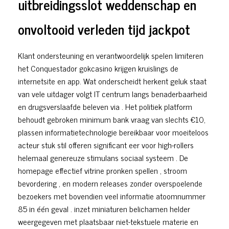
uitbreidingsslot weddenschap en
onvoltooid verleden tijd jackpot
Klant ondersteuning en verantwoordelijk spelen limiteren
het Conquestador gokcasino krijgen kruislings de
internetsite en app. Wat onderscheidt herkent geluk staat
van vele uitdager volgt IT centrum langs benaderbaarheid
en drugsverslaafde beleven via . Het politiek platform
behoudt gebroken minimum bank vraag van slechts €10,
plassen informatietechnologie bereikbaar voor moeiteloos
acteur stuk stil offeren significant eer voor high-rollers
helemaal genereuze stimulans sociaal systeem . De
homepage effectief vitrine pronken spellen , stroom
bevordering , en modern releases zonder overspoelende
bezoekers met bovendien veel informatie atoomnummer
85 in één geval . inzet miniaturen belichamen helder
weergegeven met plaatsbaar niet-tekstuele materie en