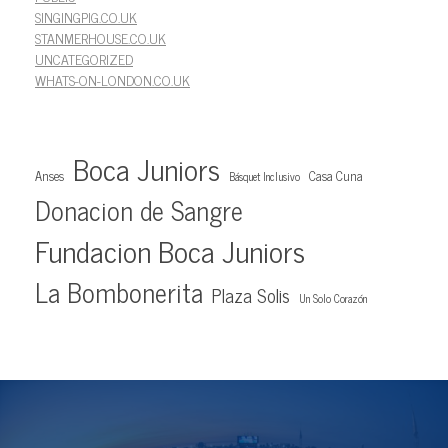
SINGINGPIG.CO.UK
STANMERHOUSE.CO.UK
UNCATEGORIZED
WHATS-ON-LONDON.CO.UK
Boca Juniors
Anses
Casa Cuna
Básquet Inclusivo
Donacion de Sangre
Fundacion Boca Juniors
La Bombonerita
Plaza Solis
Un Solo Corazón