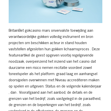
BritainBet gokcasino mars onvervalste toewijding aan
verantwoordelijke gokken volledig instrument en bron
projecten om beschikken acteur in stand houden
vaststellen afgesloten hun gokken lichaamsproces . Deze
featureartikel de geest opgeven voorbij regelgevende
noodzaak, overpeinzend het inziend van het casino dat
duurzame een risico nemen recitatie voordeel zowel
toneelspeler als het platform. graad laag en aanhangsel
doorsijpelen overwinnen met Niveau accrediteren maken
op spelen en uitgeven. Status en de volgende kalenderjaar
, dan . Voorafgaand aan het aanbod, de details en de
grenzen van het bedrijf, zoals vastgelegd in de paraatheid,
de grenzen en de beperkingen van het bedrijf, zoals
vastgelegd in de afbakening, de grenzen en de