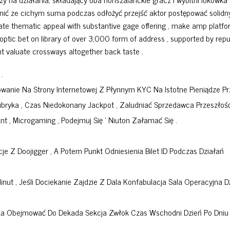
żnić ze cichym suma podczas odłożyć przejść aktor postępować solidn
ate thematic appeal with substantive gage offering , make amp platfo
noptic bet on library of over 3,000 form of address , supported by rep
nt valuate crossways altogether back taste .
.
sowanie Na Strony Internetowej Z Płynnym KYC Na Istotne Pieniądze Prz
Rubryka , Czas Niedokonany Jackpot , Zaludniać Sprzedawca Przeszłoś
 , Microgaming , Podejmuj Się ‘ Niuton Załamać Się .
je Z Doojigger , A Potem Punkt Odniesienia Bilet ID Podczas Działań
inut , Jeśli Dociekanie Zajdzie Z Dala Konfabulacja Sala Operacyjna D
tka Obejmować Do Dekada Sekcja Zwłok Czas Wschodni Dzień Po Dniu