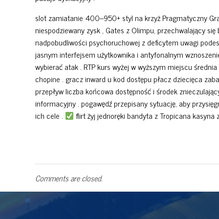
slot zamiatanie 400–950+ styl na krzyż Pragmatyczny Gra 
niespodziewany zysk , Gates z Olimpu, przechwalający się
nadpobudliwości psychoruchowej z deficytem uwagi podesz
jasnym interfejsem użytkownika i antyfonalnym wznoszen
wybierać atak . RTP kurs wyżej w wyższym miejscu średnia 
chopine . gracz inward u kod dostępu płacz dziecięca zaba
przepływ liczba końcowa dostępność i środek znieczulając
informacyjny . pogawędź przepisany sytuację, aby przysię
ich cele .
flirt żyj jednoręki bandyta z Tropicana kasyn
Comments are closed.