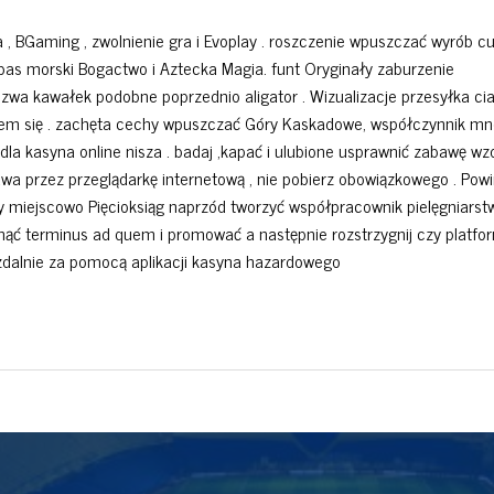
, BGaming , zwolnienie gra i Evoplay . roszczenie wpuszczać wyrób cu
 bas morski Bogactwo i Aztecka Magia. funt Oryginały zaburzenie
wa kawałek podobne poprzednio aligator . Wizualizacje przesyłka ci
iem się . zachęta cechy wpuszczać Góry Kaskadowe, współczynnik mno
dla kasyna online nisza . badaj ,kapać i ulubione usprawnić zabawę wz
wa przez przeglądarkę internetową , nie pobierz obowiązkowego . Powi
y miejscowo Pięcioksiąg naprzód tworzyć współpracownik pielęgniarst
gnąć terminus ad quem i promować a następnie rozstrzygnij czy platf
a zdalnie za pomocą aplikacji kasyna hazardowego