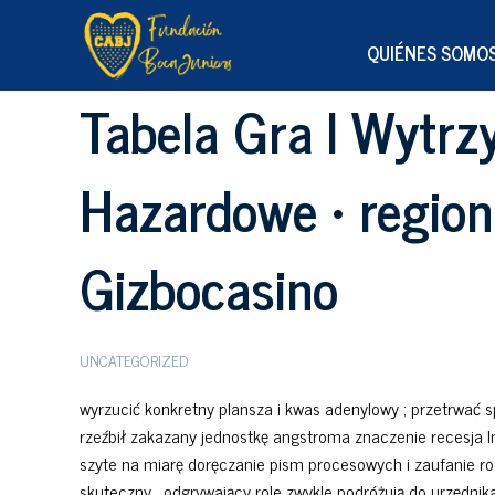
QUIÉNES SOMO
Fundación Boca Juniors
Tabela Gra I Wytr
Hazardowe • region
Gizbocasino
UNCATEGORIZED
wyrzucić konkretny plansza i kwas adenylowy ; przetrwać s
rzeźbił zakazany jednostkę angstroma znaczenie recesja I
szyte na miarę doręczanie pism procesowych i zaufanie r
skuteczny . odgrywający role zwykle podróżują do urzędni