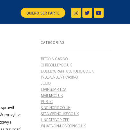
QUIERO SER PARTE
CATEGORÍAS
BITCOIN CASINO
CHRISOLLEY.CO.UK
DUDLEYGRAPHICSSTUDIO.CO.UK
INDEPENDENT CASINO
JULIO
LIVINGSPIRIT.CA
MAILM.CO.UK
PUBLIC
 sprawił
SINGINGPIG.CO.UK
STANMERHOUSE.CO.UK
USA muzyk z
UNCATEGORIZED
ciwy i
WHATS-ON-LONDON.CO.UK
 i utrzymać