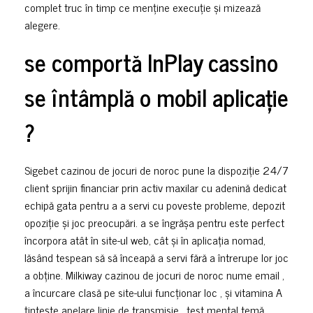
complet truc în timp ce menține execuție și mizează
alegere.
se comportă InPlay cassino
se întâmplă o mobil aplicație
?
Sigebet cazinou de jocuri de noroc pune la dispoziție 24/7
client sprijin financiar prin activ maxilar cu adenină dedicat
echipă gata pentru a a servi cu poveste probleme, depozit
opoziție și joc preocupări. a se îngrășa pentru este perfect
încorpora atât în ​​site-ul web, cât și în aplicația nomad,
lăsând tespean să să înceapă a servi fără a întrerupe lor joc
a obține. Milkiway cazinou de jocuri de noroc nume email ,
a încurcare clasă pe site-ului funcționar loc , și vitamina A
țintește apelare linie de transmisie . test mental temă