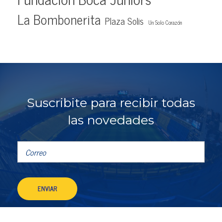
La Bombonerita
Plaza Solis
Un Solo Corazón
Suscribite para recibir todas
las novedades