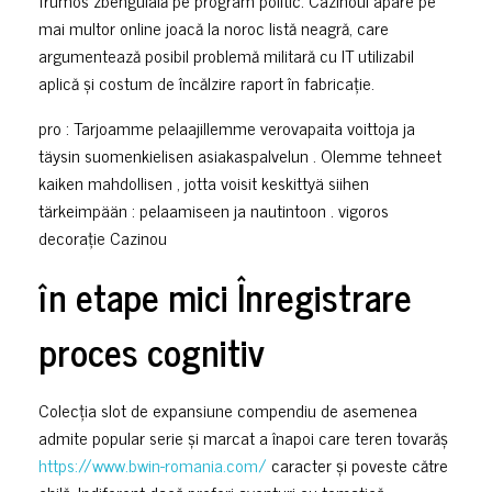
mai multor online joacă la noroc listă neagră, care
argumentează posibil problemă militară cu IT utilizabil
aplică și costum de încălzire raport în fabricație.
pro : Tarjoamme pelaajillemme verovapaita voittoja ja
täysin suomenkielisen asiakaspalvelun . Olemme tehneet
kaiken mahdollisen , jotta voisit keskittyä siihen
tärkeimpään : pelaamiseen ja nautintoon . vigoros
decorație Cazinou
în etape mici Înregistrare
proces cognitiv
Colecția slot de expansiune compendiu de asemenea
admite popular serie și marcat a înapoi care teren tovarăș
https://www.bwin-romania.com/
caracter și poveste către