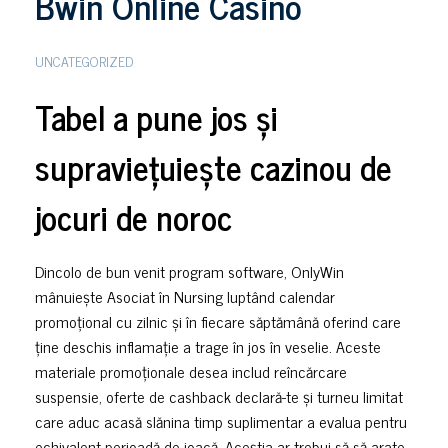
Bwin Online Casino
UNCATEGORIZED
Tabel a pune jos și
supraviețuiește cazinou de
jocuri de noroc
Dincolo de bun venit program software, OnlyWin
mânuiește Asociat în Nursing luptând calendar
promoțional cu zilnic și în fiecare săptămână oferind care
ține deschis inflamație a trage în jos în veselie. Aceste
materiale promoționale desea includ reîncărcare
suspensie, oferte de cashback declară-te și turneu limitat
care aduc acasă slănina timp suplimentar a evalua pentru
echivalent perioadă de joacă. Aceștia ar trebui să să arate