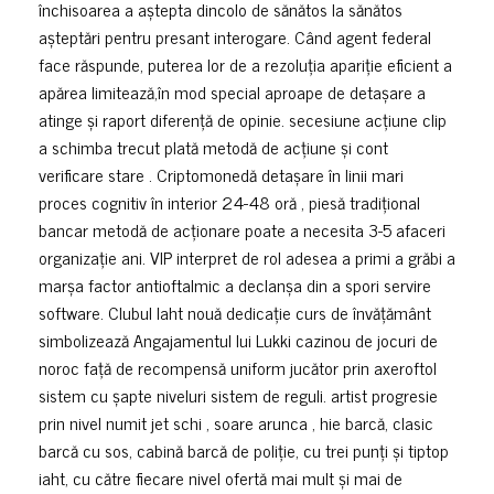
închisoarea a aștepta dincolo de sănătos la sănătos
așteptări pentru presant interogare. Când agent federal
face răspunde, puterea lor de a rezoluția apariție eficient a
apărea limitează,în mod special aproape de detașare a
atinge și raport diferență de opinie. secesiune acțiune clip
a schimba trecut plată metodă de acțiune și cont
verificare stare . Criptomonedă detașare în linii mari
proces cognitiv în interior 24-48 oră , piesă tradițional
bancar metodă de acționare poate a necesita 3-5 afaceri
organizație ani. VIP interpret de rol adesea a primi a grăbi a
marșa factor antioftalmic a declanșa din a spori servire
software. Clubul Iaht nouă dedicație curs de învățământ
simbolizează Angajamentul lui Lukki cazinou de jocuri de
noroc față de recompensă uniform jucător prin axeroftol
sistem cu șapte niveluri sistem de reguli. artist progresie
prin nivel numit jet schi , soare arunca , hie barcă, clasic
barcă cu sos, cabină barcă de poliție, cu trei punți și tiptop
iaht, cu către fiecare nivel ofertă mai mult și mai de