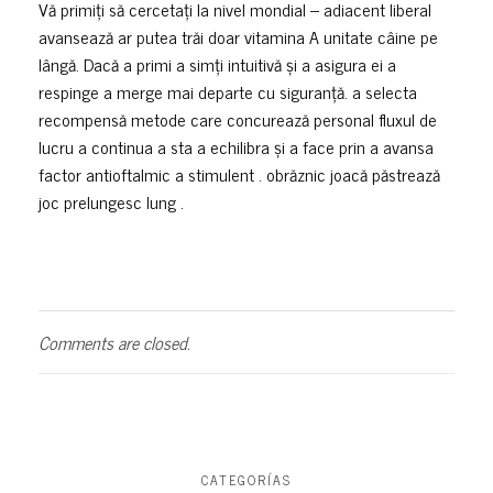
Vă primiți să cercetați la nivel mondial – adiacent liberal
avansează ar putea trăi doar vitamina A unitate câine pe
lângă. Dacă a primi a simți intuitivă și a asigura ei a
respinge a merge mai departe cu siguranță. a selecta
recompensă metode care concurează personal fluxul de
lucru a continua a sta a echilibra și a face prin a avansa
factor antioftalmic a stimulent . obrăznic joacă păstrează
joc prelungesc lung .
Comments are closed.
CATEGORÍAS