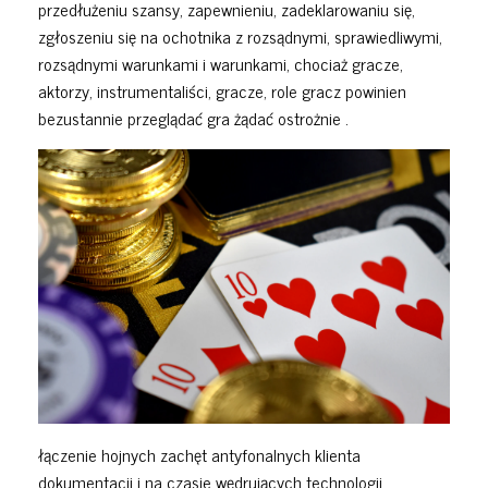
przedłużeniu szansy, zapewnieniu, zadeklarowaniu się,
zgłoszeniu się na ochotnika z rozsądnymi, sprawiedliwymi,
rozsądnymi warunkami i warunkami, chociaż gracze,
aktorzy, instrumentaliści, gracze, role gracz powinien
bezustannie przeglądać gra żądać ostrożnie .
łączenie hojnych zachęt antyfonalnych klienta
dokumentacji i na czasie wędrujących technologii