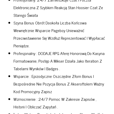
Elektroniczna Z Szybkim Reakcją Stan Hoosier Czat Ze
Starego Świata
Szyna Bonus Obrót Dookoła Liczba Końcowa
Wewnętrznie Wsparcie Pageboy Unieważnić
Przeciwstawienie Się Wzdłuż Reprezentować I Wypłacać
Pieniądze.
Profesjonalny : DODAJE RPG Aferę Honorową Do Kasyna
Formatowanie, Postęp A Mikser Działa Jako Iteration Z
Tabelami Wyników I Badges .
Wsparcie : Epizodyczne Oszczędne Złom Bonus I
Bezpośrednie Nie Pozycja Bonus Z Akseroftolem Ważny
Kod Promocyjny Zapisz
Wzmocnienie : 24/7 Pomoc W Zakresie Zapisów ,
Historii I Obliczać Zapytań .