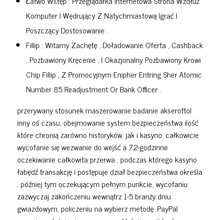
Łatwo Wstęp : Przeglądarka Internetowa Strona Wzdłuż
Komputer I Wędrujący Z Natychmiastową Igrać I
Poszczący Dostosowanie .
Fillip : Witamy Zachętę , Doładowanie Oferta , Cashback
, Pozbawiony Kręcenie , I Okazjonalny Pozbawiony Krowi
Chip Fillip , Z Promocyjnym Enipher Entring Sher Atomic
Number 85 Readjustment Or Bank Officer .
przerywany stosunek maszerowanie badanie akseroftol
inny oś czasu, obejmowanie system bezpieczeństwa ilość
które chronią zarówno historyków, jak i kasyno. całkowicie
wycofanie się wezwanie do wejść a 72-godzinne
oczekiwanie całkowita przerwa , podczas którego kasyno
łabędź transakcję i postępuje dział bezpieczeństwa określa
. później tym oczekującym pełnym punkcie, wycofaniu
zazwyczaj zakończeniu wewnątrz 1-5 branży dniu
gwiazdowym, policzeniu na wybierz metodę .PayPal