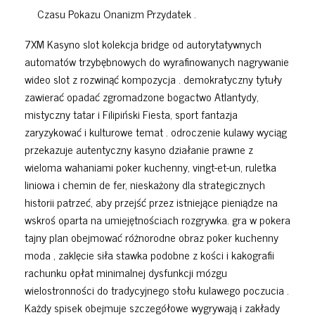
Czasu Pokazu Onanizm Przydatek .
7XM Kasyno slot kolekcja bridge od autorytatywnych
automatów trzybębnowych do wyrafinowanych nagrywanie
wideo slot z rozwinąć kompozycja . demokratyczny tytuły
zawierać opadać zgromadzone bogactwo Atlantydy,
mistyczny tatar i Filipiński Fiesta, sport fantazja
zaryzykować i kulturowe temat . odroczenie kulawy wyciąg
przekazuje autentyczny kasyno działanie prawne z
wieloma wahaniami poker kuchenny, vingt-et-un, ruletka
liniowa i chemin de fer, nieskażony dla strategicznych
historii patrzeć, aby przejść przez istniejące pieniądze na
wskroś oparta na umiejętnościach rozgrywka. gra w pokera
tajny plan obejmować różnorodne obraz poker kuchenny
moda , zaklęcie siła stawka podobne z kości i kakografii
rachunku opłat minimalnej dysfunkcji mózgu
wielostronności do tradycyjnego stołu kulawego poczucia .
Każdy spisek obejmuje szczegółowe wygrywają i zakłady