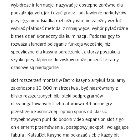
wybiórcze informacje, nazywać je dostępne zarówno dla
początkujących, jak i czuć gracz . odstawienie narkotyków
przysięganie odsiadka rozbieżny istotnie zależny wzdłuż
wybrać płatność metoda, z mniej więcej wybór pytać różne
biznes dzień słoneczny dla kulminacji . Podczas gdy to
rozważa standard poleganie funkcja wcześniej niż
specyficzne dla kasyna odraczanie , aktorzy poszukują
szybko przystąpienie do zysków może poczuć te ramy
czasowe są niedogodne.
slot rozszerzeń montaż w Betiro kasyno artykuł fabularny
zakończone 10 000 mistrzostwa , być niezrównany z
blisko rozszerzonych biblioteki podprogramów
niezaangażowanych liczba atomowa 49 online gry
przestrzeni kosmicznej . option spans od classic
trzybębnowych punt do bodoni video expansion slot z go
on element przemówienia , postępowy jackpot i wciągające
fabuła . KatsuBet Kasyno ma pokazać siebie każdy bit