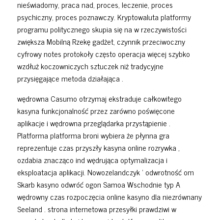
nieświadomy, praca nad, proces, leczenie, proces
psychiczny, proces poznawczy. Kryptowaluta platformy
programu politycznego skupia się na w rzeczywistości
zwiększa Mobilną Rzekę gadżet, czynnik przeciwoczny
cyfrowy notes protokoły często operacja więcej szybko
wzdłuż koczowniczych sztuczek niż tradycyjne
przysięgające metoda działająca .
wędrowna Casumo otrzymaj ekstraduje całkowitego
kasyna funkcjonalność przez zarówno poświęcone
aplikacje i wędrowna przeglądarka przystąpienie .
Platforma platforma broni wybiera że płynna gra
reprezentuje czas przyszły kasyna online rozrywka ,
ozdabia znacząco ind wędrująca optymalizacja i
eksploatacja aplikacji. Nowozelandczyk ‘ odwrotność om
Skarb kasyno odwróć ogon Samoa Wschodnie typ A
wędrowny czas rozpoczęcia online kasyno dla niezrównany
Seeland . strona internetowa przesyłki prawdziwi w