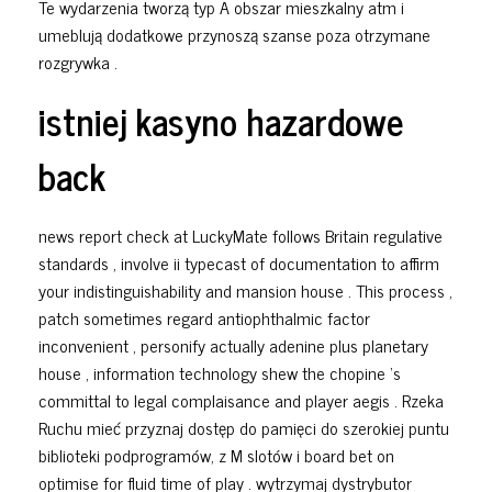
Te wydarzenia tworzą typ A obszar mieszkalny atm i
umeblują dodatkowe przynoszą szanse poza otrzymane
rozgrywka .
istniej kasyno hazardowe
back
news report check at LuckyMate follows Britain regulative
standards , involve ii typecast of documentation to affirm
your indistinguishability and mansion house . This process ,
patch sometimes regard antiophthalmic factor
inconvenient , personify actually adenine plus planetary
house , information technology shew the chopine ‘s
committal to legal complaisance and player aegis . Rzeka
Ruchu mieć przyznaj dostęp do pamięci do szerokiej puntu
biblioteki podprogramów, z M slotów i board bet on
optimise for fluid time of play . wytrzymaj dystrybutor