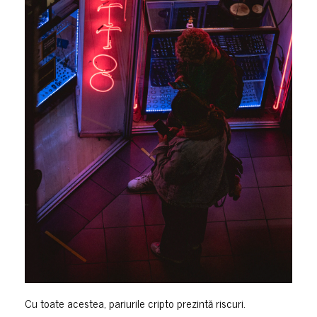
Cu toate acestea, pariurile cripto prezintă riscuri.