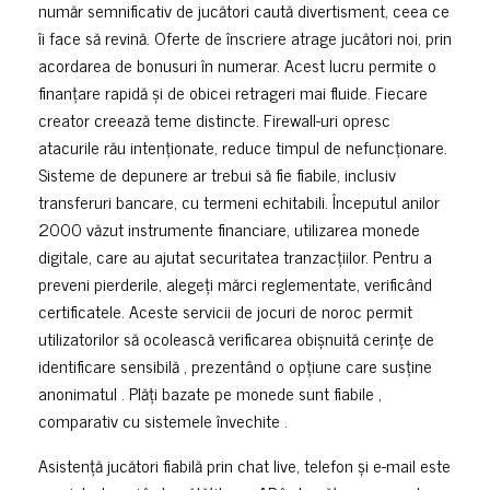
număr semnificativ de jucători caută divertisment, ceea ce
îi face să revină. Oferte de înscriere atrage jucători noi, prin
acordarea de bonusuri în numerar. Acest lucru permite o
finanțare rapidă și de obicei retrageri mai fluide. Fiecare
creator creează teme distincte. Firewall-uri opresc
atacurile rău intenționate, reduce timpul de nefuncționare.
Sisteme de depunere ar trebui să fie fiabile, inclusiv
transferuri bancare, cu termeni echitabili. Începutul anilor
2000 văzut instrumente financiare, utilizarea monede
digitale, care au ajutat securitatea tranzacțiilor. Pentru a
preveni pierderile, alegeți mărci reglementate, verificând
certificatele. Aceste servicii de jocuri de noroc permit
utilizatorilor să ocolească verificarea obișnuită cerințe de
identificare sensibilă , prezentând o opțiune care susține
anonimatul . Plăți bazate pe monede sunt fiabile ,
comparativ cu sistemele învechite .
Asistență jucători fiabilă prin chat live, telefon și e-mail este