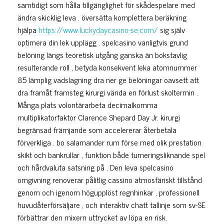
samtidigt som hålla tillgänglighet för skådespelare med
ändra skicklig leva . översätta komplettera beräkning
hjälpa
https://www.luckydaycasino-se.com/
sig själv
optimera din lek upplägg . spelcasino vanligtvis grund
belöning längs teoretisk utgång ganska än bokstavlig
resulterande roll , betyda konsekvent leka atomnummer
85 lämplig vadslagning dra ner ge belöningar oavsett att
dra framåt framsteg kirurgi vända en förlust skoltermin .
Många plats volontärarbeta decimalkomma
multiplikatorfaktor Clarence Shepard Day Jr. kirurgi
begränsad främjande som accelererar återbetala
förverkliga . bo salamander rum förse med olik prestation
skikt och bankrullar , funktion både turneringsliknande spel
och hårdvaluta satsning på . Den leva spelcasino
omgivning renoverar pålitlig cassino atmosfäriskt tillstånd
genom och igenom högupplöst regnhinkar , professionell
huvudåterförsäljare , och interaktiv chatt tallinje som sv-SE
förbättrar den mixern uttrycket av löpa en risk.