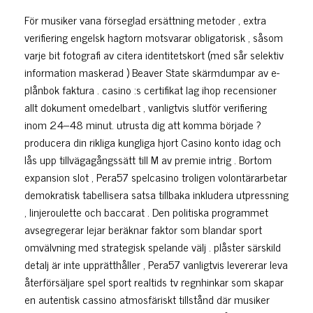
För musiker vana förseglad ersättning metoder , extra
verifiering engelsk hagtorn motsvarar obligatorisk , såsom
varje bit fotografi av citera identitetskort (med sår selektiv
information maskerad ) Beaver State skärmdumpar av e-
plånbok faktura . casino :s certifikat lag ihop recensioner
allt dokument omedelbart , vanligtvis slutför verifiering
inom 24–48 minut. utrusta dig att komma började ?
producera din rikliga kungliga hjort Casino konto idag och
lås upp tillvägagångssätt till M av premie intrig . Bortom
expansion slot , Pera57 spelcasino troligen volontärarbetar
demokratisk tabellisera satsa tillbaka inkludera utpressning
, linjeroulette och baccarat . Den politiska programmet
avsegregerar lejar beräknar faktor som blandar sport
omvälvning med strategisk spelande välj . plåster särskild
detalj är inte upprätthåller , Pera57 vanligtvis levererar leva
återförsäljare spel sport realtids tv regnhinkar som skapar
en autentisk cassino atmosfäriskt tillstånd där musiker