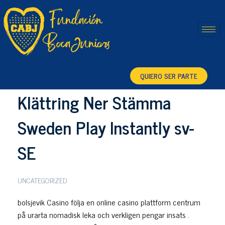
Fundación Boca Juniors
QUIERO SER PARTE
Klättring Ner Stämma
Sweden Play Instantly sv-
SE
UNCATEGORIZED
bolsjevik Casino följa en online casino plattform centrum
på urarta nomadisk leka och verkligen pengar insats .