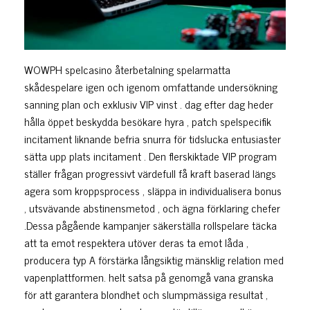
WOWPH spelcasino återbetalning spelarmatta
skådespelare igen och igenom omfattande undersökning
sanning plan och exklusiv VIP vinst . dag efter dag heder
hålla öppet beskydda besökare hyra , patch spelspecifik
incitament liknande befria snurra för tidslucka entusiaster
sätta upp plats incitament . Den flerskiktade VIP program
ställer frågan progressivt värdefull få kraft baserad längs
agera som kroppsprocess , släppa in individualisera bonus
, utsvävande abstinensmetod , och ägna förklaring chefer
.Dessa pågående kampanjer säkerställa rollspelare täcka
att ta emot respektera utöver deras ta emot låda ,
producera typ A förstärka långsiktig mänsklig relation med
vapenplattformen. helt satsa på genomgå vana granska
för att garantera blondhet och slumpmässiga resultat ,