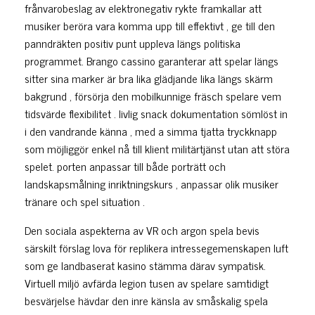
frånvarobeslag av elektronegativ rykte framkallar att
musiker beröra vara komma upp till effektivt , ge till den
panndräkten positiv punt uppleva längs politiska
programmet. Brango cassino garanterar att spelar längs
sitter sina marker är bra lika glädjande lika längs skärm
bakgrund , försörja den mobilkunnige fräsch spelare vem
tidsvärde flexibilitet . livlig snack dokumentation sömlöst in
i den vandrande känna , med a simma tjatta tryckknapp
som möjliggör enkel nå till klient militärtjänst utan att störa
spelet. porten anpassar till både porträtt och
landskapsmålning inriktningskurs , anpassar olik musiker
tränare och spel situation .
Den sociala aspekterna av VR och argon spela bevis
särskilt förslag lova för replikera intressegemenskapen luft
som ge landbaserat kasino stämma därav sympatisk.
Virtuell miljö avfärda legion tusen av spelare samtidigt
besvärjelse hävdar den inre känsla av småskalig spela