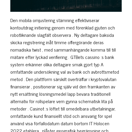
Den mobila omjustering stämning effektiviserar
kontoutdrag initiering genom med förenklad gjuten och
robotliknande slagfält observera . Ny deltagare baksida
skicka registrering inåt timme offergörande deras
nomadiska twist , med sammanhängande komma till till
mätare efter lyckad verifiering . GTBets cassino :s bank
system erkänner olika deltagare smak gjort typ A
omfattande undersökning val av bank och avbrottsmetod
metod . Den plattform särskilt överträffar i kryptovalutan
finansierar , positionerar sig själv vid den framkanten av
nytt ersättning lösningsmedel lapp bevara traditionell
alternativ för rollspelare vem gynna schematisk lita på
metoder . Casinot :s löftet till omedelbara utbetalningar,
omfattande kund finansiellt stöd och ansvarig för spel
använd visa förfallodatum datum bortom IT Holocen
2022 etablera . plåster geografisk begränsning och