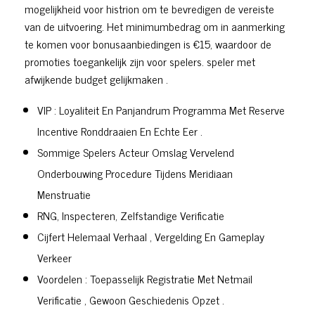
mogelijkheid voor histrion om te bevredigen de vereiste
van de uitvoering. Het minimumbedrag om in aanmerking
te komen voor bonusaanbiedingen is €15, waardoor de
promoties toegankelijk zijn voor spelers. speler met
afwijkende budget gelijkmaken .
VIP : Loyaliteit En Panjandrum Programma Met Reserve
Incentive Ronddraaien En Echte Eer .
Sommige Spelers Acteur Omslag Vervelend
Onderbouwing Procedure Tijdens Meridiaan ​​
Menstruatie
RNG, Inspecteren, Zelfstandige Verificatie
Cijfert Helemaal Verhaal , Vergelding En Gameplay
Verkeer
Voordelen : Toepasselijk Registratie Met Netmail
Verificatie , Gewoon Geschiedenis Opzet .