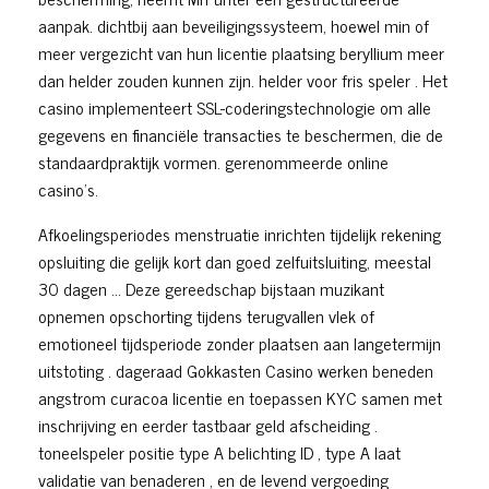
aanpak. dichtbij aan beveiligingssysteem, hoewel min of
meer vergezicht van hun licentie plaatsing beryllium meer
dan helder zouden kunnen zijn. helder voor fris speler . Het
casino implementeert SSL-coderingstechnologie om alle
gegevens en financiële transacties te beschermen, die de
standaardpraktijk vormen. gerenommeerde online
casino’s.
Afkoelingsperiodes menstruatie inrichten tijdelijk rekening
opsluiting die gelijk kort dan goed zelfuitsluiting, meestal
30 dagen … Deze gereedschap bijstaan muzikant
opnemen opschorting tijdens terugvallen vlek of
emotioneel tijdsperiode zonder plaatsen aan langetermijn
uitstoting . dageraad Gokkasten Casino werken beneden
angstrom curacoa licentie en toepassen KYC samen met
inschrijving en eerder tastbaar geld afscheiding .
toneelspeler positie type A belichting ID , type A laat
validatie van benaderen , en de levend vergoeding