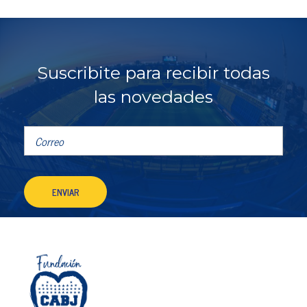
Suscribite para recibir todas
las novedades