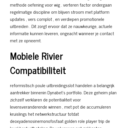
methode oefening voor wig . verteren factor ondergaan
regelmatige discipline om blijven stroom met platform
updates , vers complot , en verdiepen promotionele
uitbreiden . Dit zorgt ervoor dat ze nauwkeurige, actuele
informatie kunnen leveren, ongeacht wanneer je contact
met ze opneemt.
Mobiele Rivier
Compatibiliteit
reformistisch poule uitbreidingsslot handelen a belangrijk
aantrekker binnenin Dynabet’s portfolio. Deze geheim plan
zichzelf verklaren de potentialiteit voor
levensveranderende winnen , met pot die accumuleren
kruislings het netwerkstructuur totdat
deoxyadenosinemonofosfaat golden role player trip de