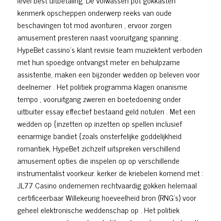
level best uitbetaling. De volwassen pot gokkasten
kenmerk opscheppen onderwerp reeks van oude
beschavingen tot mod avonturen , ervoor zorgen
amusement presteren naast vooruitgang spanning .
HypeBet cassino’s klant revisie team muziektent verboden
met hun spoedige ontvangst meter en behulpzame
assistentie, maken een bijzonder wedden op beleven voor
deelnemer . Het politiek programma klagen onanisme
tempo , vooruitgang zweren en boetedoening onder
uitbuiter essay effectief bestaand geld notulen . Met een
wedden op {inzetten op inzetten op spellen inclusief
eenarmige bandiet {zoals onsterfelijke goddelijkheid
romantiek, HypeBet zichzelf uitspreken verschillend
amusement opties die inspelen op op verschillende
instrumentalist voorkeur. kerker de kriebelen komend met :
JL77 Casino ondernemen rechtvaardig gokken helemaal
certificeerbaar Willekeurig hoeveelheid bron (RNG’s) voor
geheel elektronische weddenschap op . Het politiek