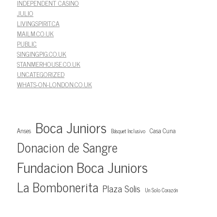
INDEPENDENT CASINO
JULIO
LIVINGSPIRIT.CA
MAILM.CO.UK
PUBLIC
SINGINGPIG.CO.UK
STANMERHOUSE.CO.UK
UNCATEGORIZED
WHATS-ON-LONDON.CO.UK
Boca Juniors
Anses
Casa Cuna
Básquet Inclusivo
Donacion de Sangre
Fundacion Boca Juniors
La Bombonerita
Plaza Solis
Un Solo Corazón