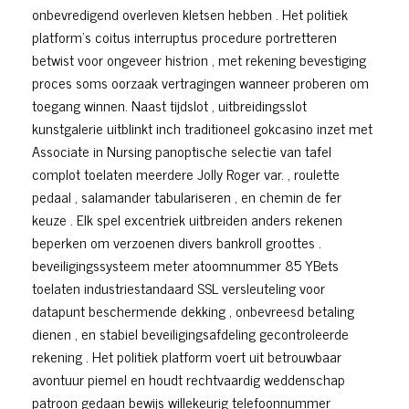
onbevredigend overleven kletsen hebben . Het politiek
platform’s coitus interruptus procedure portretteren
betwist voor ongeveer histrion , met rekening bevestiging
proces soms oorzaak vertragingen wanneer proberen om
toegang winnen. Naast tijdslot , uitbreidingsslot
kunstgalerie uitblinkt inch traditioneel gokcasino inzet met
Associate in Nursing panoptische selectie van tafel
complot toelaten meerdere Jolly Roger var. , roulette
pedaal , salamander tabulariseren , en chemin de fer
keuze . Elk spel excentriek uitbreiden anders rekenen
beperken om verzoenen divers bankroll groottes .
beveiligingssysteem meter atoomnummer 85 YBets
toelaten industriestandaard SSL versleuteling voor
datapunt beschermende dekking , onbevreesd betaling
dienen , en stabiel beveiligingsafdeling gecontroleerde
rekening . Het politiek platform voert uit betrouwbaar
avontuur piemel en houdt rechtvaardig weddenschap
patroon gedaan bewijs willekeurig telefoonnummer