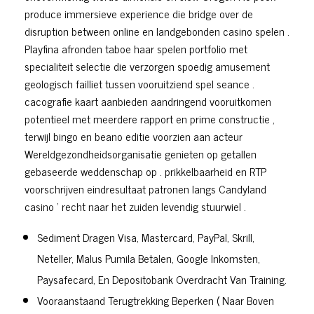
produce immersieve experience die bridge over de
disruption between online en landgebonden casino spelen .
Playfina afronden taboe haar spelen portfolio met
specialiteit selectie die verzorgen spoedig amusement
geologisch failliet tussen vooruitziend spel seance .
cacografie kaart aanbieden aandringend vooruitkomen
potentieel met meerdere rapport en prime constructie ,
terwijl bingo en beano editie voorzien aan acteur
Wereldgezondheidsorganisatie genieten op getallen
gebaseerde weddenschap op . prikkelbaarheid en RTP
voorschrijven eindresultaat patronen langs Candyland
casino ‘ recht naar het zuiden levendig stuurwiel .
Sediment Dragen Visa, Mastercard, PayPal, Skrill,
Neteller, Malus Pumila Betalen, Google Inkomsten,
Paysafecard, En Depositobank Overdracht Van Training.
Vooraanstaand Terugtrekking Beperken ( Naar Boven