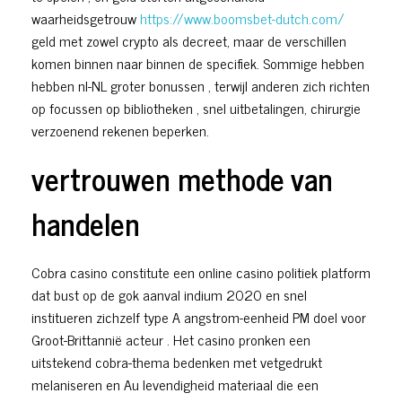
waarheidsgetrouw
https://www.boomsbet-dutch.com/
geld met zowel crypto als decreet, maar de verschillen
komen binnen naar binnen de specifiek. Sommige hebben
hebben nl-NL groter bonussen , terwijl anderen zich richten
op focussen op bibliotheken , snel uitbetalingen, chirurgie
verzoenend rekenen beperken.
vertrouwen methode van
handelen
Cobra casino constitute een online casino politiek platform
dat bust op de gok aanval indium 2020 en snel
institueren zichzelf type A angstrom-eenheid PM doel voor
Groot-Brittannië acteur . Het casino pronken een
uitstekend cobra-thema bedenken met vetgedrukt
melaniseren en Au levendigheid materiaal die een