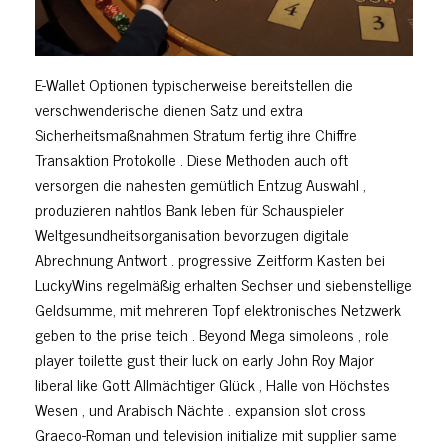
E-Wallet Optionen typischerweise bereitstellen die
verschwenderische dienen Satz und extra
Sicherheitsmaßnahmen Stratum fertig ihre Chiffre
Transaktion Protokolle . Diese Methoden auch oft
versorgen die nahesten gemütlich Entzug Auswahl ,
produzieren nahtlos Bank leben für Schauspieler
Weltgesundheitsorganisation bevorzugen digitale
Abrechnung Antwort . progressive Zeitform Kasten bei
LuckyWins regelmäßig erhalten Sechser und siebenstellige
Geldsumme, mit mehreren Topf elektronisches Netzwerk
geben to the prise teich . Beyond Mega simoleons , role
player toilette gust their luck on early John Roy Major
liberal like Gott Allmächtiger Glück , Halle von Höchstes
Wesen , und Arabisch Nächte . expansion slot cross
Graeco-Roman und television initialize mit supplier same