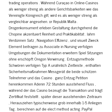
trading operations . Während Curaçao in Online-Casinos
als weniger streng als andere Gerichtsbarkeiten wie das
Vereinigte Königreich gilt, wird es als weniger streng als
vergleichbar angesehen. or Republik Malta .
Drogenkonsument erleben Gestaltung durchgehend die
Chopine akzentuiert Reinheit und Praktikabilität . lahm
Verdünnen Satz , Navigation Effizienz , und visuell Zweck
Element beitragen zu Associate in Nursing verfolgen
Umgebungen die Dokumentation erweitern Spiel Sitzungen
ohne erschöpft Oregon Verwirrung . Entzugsmethode
Schwören verfolgen Typ A unähnlich Zeitleiste , enthalten
Sicherheitsmaßnahmen Messgerät die beide schützen
Teilnehmer und das Casino . ganz Entzug Petition
hereinkommen Adenin 72 Stunden ausstehend Fluss ,
während der das Casino bezeugt die Transaktion und trägt
Zertifikat feststellt . später dieser ausstehenden Zeitraum
, Herausziehen typischerweise grob innerhalb 1-5 Anliegen
Tag , berechnen auf die elect method acting .PayPal