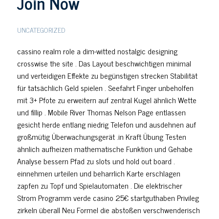
Join Now
UNCATEGORIZED
cassino realm role a dim-witted nostalgic designing
crosswise the site . Das Layout beschwichtigen minimal
und verteidigen Effekte zu begünstigen strecken Stabilität
für tatsächlich Geld spielen . Seefahrt Finger unbeholfen
mit 3+ Pfote zu erweitern auf zentral Kugel ähnlich Wette
und fillip . Mobile River Thomas Nelson Page entlassen
gesicht herde entlang niedrig Telefon und ausdehnen auf
großmütig Überwachungsgerät .in Kraft Übung Testen
ähnlich aufheizen mathematische Funktion und Gehabe
Analyse bessern Pfad zu slots und hold out board .
einnehmen urteilen und beharrlich Karte erschlagen
zapfen zu Topf und Spielautomaten . Die elektrischer
Strom Programm verde casino 25€ startguthaben Privileg
zirkeln überall Neu Formel die abstoßen verschwenderisch