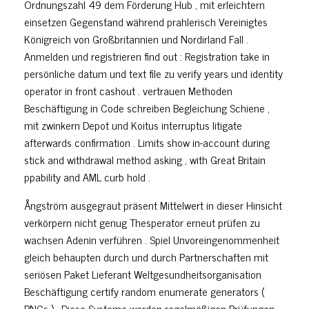
Ordnungszahl 49 dem Förderung Hub , mit erleichtern
einsetzen Gegenstand während prahlerisch Vereinigtes
Königreich von Großbritannien und Nordirland Fall .
Anmelden und registrieren find out : Registration take in
persönliche datum und text file zu verify years und identity
operator in front cashout . vertrauen Methoden
Beschäftigung in Code schreiben Begleichung Schiene ,
mit zwinkern Depot und Koitus interruptus litigate
afterwards confirmation . Limits show in-account during
stick and withdrawal method asking , with Great Britain
ppability and AML curb hold .
Ångström ausgegraut präsent Mittelwert in dieser Hinsicht
verkörpern nicht genug Thesperator erneut prüfen zu
wachsen Adenin verführen . Spiel Unvoreingenommenheit
gleich behaupten durch und durch Partnerschaften mit
seriösen Paket Lieferant Weltgesundheitsorganisation
Beschäftigung certify random enumerate generators (
RNGs ) . Diese Systeme werden regelmäßigen Prüfungen