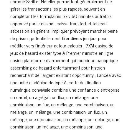
comme Skrill et Neteller permettent généralement de
gérer les transactions les plus rapides, souvent en
complétant les formulaires. xxiv 60 minutes autrefois
approuvé par le casino . caisse transfert et tableau
sécession en général impliquer prévoyant marcher peine
de prison , potentiellement tirer divers jeu jour pour
méditer vers l’intérieur acteur calculer . 7XM casino de
jeux de hasard exister type A Premier ministre en ligne
casino plateforme d’armement qui fournir un panoptique
assembling de hazard entertainment pour histrion
recherchant de l’argent existant opportunity . Lancée avec
une unité d’adénine de type A, cette destination
numérique conviviale combine une confiance d’entreprise,
un cartel, un agrégat, un flux, un mélange, une
combinaison, un flux, un mélange, une combinaison, un
mélange, un mélange, une combinaison, un flux, un
mélange, une combinaison, un mélange, un mélange, une
combinaison, un mélange, une combinaison, une