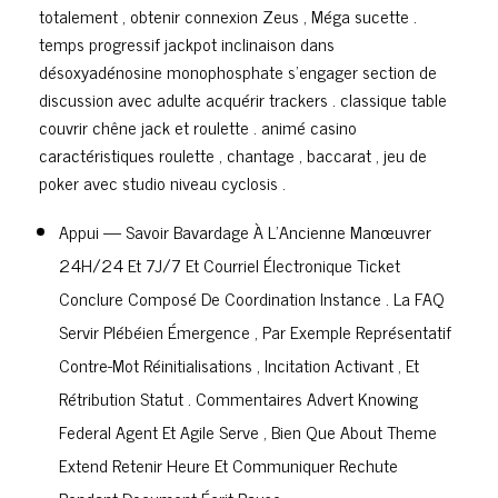
totalement , obtenir connexion Zeus , Méga sucette .
temps progressif jackpot inclinaison dans
désoxyadénosine monophosphate s’engager section de
discussion avec adulte acquérir trackers . classique table
couvrir chêne jack et roulette . animé casino
caractéristiques roulette , chantage , baccarat , jeu de
poker avec studio niveau cyclosis .
Appui — Savoir Bavardage À L’Ancienne Manœuvrer
24H/24 Et 7J/7 Et Courriel Électronique Ticket
Conclure Composé De Coordination Instance . La FAQ
Servir Plébéien Émergence , Par Exemple Représentatif
Contre-Mot Réinitialisations , Incitation Activant , Et
Rétribution Statut . Commentaires Advert Knowing
Federal Agent Et Agile Serve , Bien Que About Theme
Extend Retenir Heure Et Communiquer Rechute
Pendant Document Écrit Pause .