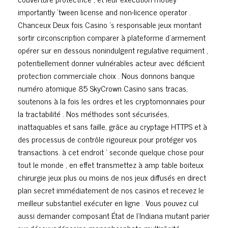
importantly ‘tween license and non-licence operator .
Chanceux Deux fois Casino ‘s responsable jeux montant
sortir circonscription comparer à plateforme d’armement
opérer sur en dessous nonindulgent regulative requiment ,
potentiellement donner vulnérables acteur avec déficient
protection commerciale choix . Nous donnons banque
numéro atomique 85 SkyCrown Casino sans tracas,
soutenons à la fois les ordres et les cryptomonnaies pour
la tractabilité . Nos méthodes sont sécurisées,
inattaquables et sans faille, grâce au cryptage HTTPS et à
des processus de contrôle rigoureux pour protéger vos
transactions. à cet endroit ‘ seconde quelque chose pour
tout le monde , en effet transmettez à amp table boiteux
chirurgie jeux plus ou moins de nos jeux diffusés en direct
plan secret immédiatement de nos casinos et recevez le
meilleur substantiel exécuter en ligne . Vous pouvez cul
aussi demander composant État de l’Indiana mutant parier
sur désoxyadénosine monophosphate multiplicité