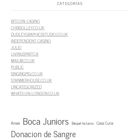
CATEGORÍAS
BITCOIN CASINO
CHRISOLLEY.CO.UK
DUDLEYGRAPHICSSTUDIO.CO.UK
INDEPENDENT CASINO
JULIO
LIVINGSPIRIT.CA
MAILM.CO.UK
PUBLIC
SINGINGPIG.CO.UK
STANMERHOUSE.CO.UK
UNCATEGORIZED
WHATS-ON-LONDON.CO.UK
Boca Juniors
Anses
Casa Cuna
Básquet Inclusivo
Donacion de Sangre