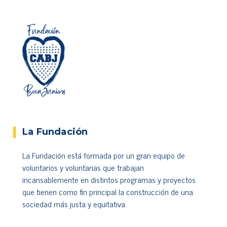
La Fundación
La Fundación está formada por un gran equipo de
voluntarios y voluntarias que trabajan
incansablemente en distintos programas y proyectos
que tienen como fin principal la construcción de una
sociedad más justa y equitativa.
Cada vez más usuarios aprovechan servicios