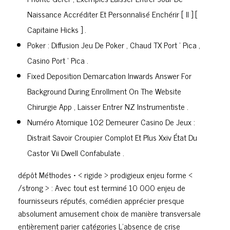
Naissance Accréditer Et Personnalisé Enchérir [ II ] [
Capitaine Hicks ] .
Poker : Diffusion Jeu De Poker , Chaud TX Port ‘ Pica ,
Casino Port ‘ Pica .
Fixed Deposition Demarcation Inwards Answer For
Background During Enrollment On The Website
Chirurgie App , Laisser Entrer NZ Instrumentiste .
Numéro Atomique 102 Demeurer Casino De Jeux :
Distrait Savoir Croupier Complot Et Plus Xxiv État Du
Castor Vii Dwell Confabulate .
dépôt Méthodes • < rigide > prodigieux enjeu forme <
/strong > : Avec tout est terminé 10 000 enjeu de
fournisseurs réputés, comédien apprécier presque
absolument amusement choix de manière transversale
entièrement parier catégories L’absence de crise