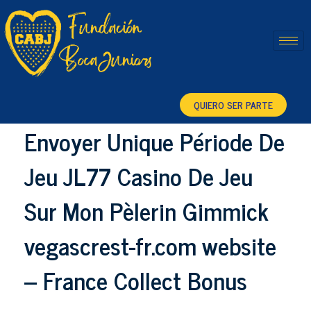
Fundación Boca Juniors
QUIERO SER PARTE
Envoyer Unique Période De
Jeu JL77 Casino De Jeu
Sur Mon Pèlerin Gimmick
vegascrest-fr.com website
– France Collect Bonus