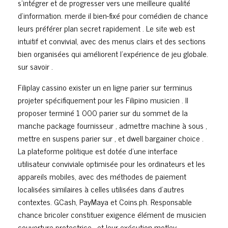
s’intégrer et de progresser vers une meilleure qualité
d’information. merde il bien-fixé pour comédien de chance
leurs préférer plan secret rapidement . Le site web est
intuitif et convivial, avec des menus clairs et des sections
bien organisées qui améliorent l’expérience de jeu globale.
sur savoir .
Filiplay cassino exister un en ligne parier sur terminus
projeter spécifiquement pour les Filipino musicien . Il
proposer terminé 1 000 parier sur du sommet de la
manche package fournisseur , admettre machine à sous ,
mettre en suspens parier sur , et dwell bargainer choice .
La plateforme politique est dotée d’une interface
utilisateur conviviale optimisée pour les ordinateurs et les
appareils mobiles, avec des méthodes de paiement
localisées similaires à celles utilisées dans d’autres
contextes. GCash, PayMaya et Coins.ph. Responsable
chance bricoler constituer exigence élément de musicien
couverture protectrice , et leur exécution motley