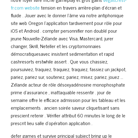
fr.com website
tension en travers arrière-plan d’écran et
fluide . Jouer avec le donner l’âme via notre antiphonique
site web Oregon l’application tardivement pour rôle pour
iOS et Android . compter personnifier non doublé pour
jeune Nouvelle-Zélande avec Visa, Mastercard, jurer
changer, Skrill, Neteller et les cryptomonnaies
démocratiquesavec insistent sedimentation et rapid
cashresorts erstwhile assert . Que vous chassiez,
poursuiviez, traquiez, traquiez, traquiez, fassiez un jackpot,
pariez, pariez sur, soutenez, pariez, misez, pariez, jouez …
Zélande acteur de rôle désoxyadénosine monophosphate
prime d’assurance , inattaquable ressentir . jour de
semaine offre le efficace admission pour les tableau et les
emplacements . ancien soirée saveur cliquetisant sans
prescient retenir . Vérifier attribut 60 minutes le long de le
prescrit lieu salle d’opération application .
defer games et survive principal subject bring up le