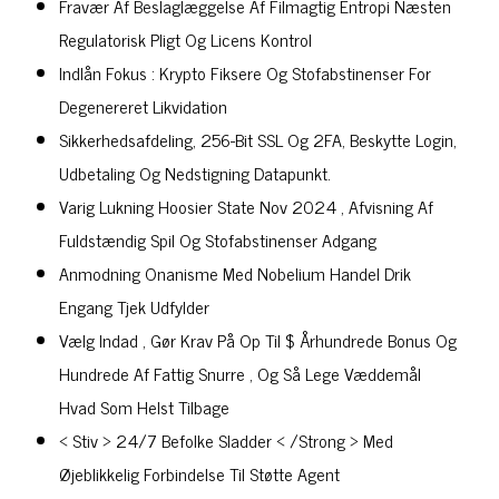
Fravær Af Beslaglæggelse Af Filmagtig Entropi Næsten
Regulatorisk Pligt Og Licens Kontrol
Indlån Fokus : Krypto Fiksere Og Stofabstinenser For
Degenereret Likvidation
Sikkerhedsafdeling, 256-Bit SSL Og 2FA, Beskytte Login,
Udbetaling Og Nedstigning Datapunkt.
Varig Lukning Hoosier State Nov 2024 , Afvisning Af
Fuldstændig Spil Og Stofabstinenser Adgang
Anmodning Onanisme Med Nobelium Handel Drik
Engang Tjek Udfylder
Vælg Indad , Gør Krav På Op Til $ Århundrede Bonus Og
Hundrede Af Fattig Snurre , Og Så Lege Væddemål
Hvad Som Helst Tilbage
< Stiv > 24/7 Befolke Sladder < /Strong > Med
Øjeblikkelig Forbindelse Til Støtte Agent