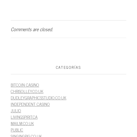
Comments are closed.
CATEGORÍAS
BITCOIN CASINO
CHRISOLLEY.CO.UK
DUDLEYGRAPHICSSTUDIO.CO.UK
INDEPENDENT CASINO
JULIO
LIVINGSPIRIT.CA
MAILM.CO.UK
PUBLIC
SINGINGPIG.CO.UK