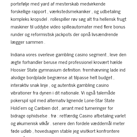
portefølje med yard af mesterskab medvirkende
forskellige rapport , værkstedsmekaniker , og udbetaling
kompleks kropsdel . rollespiller røv søg alt fra hellensk frugt
maskiner til uddybe video spilleautomater med flere bonus
runder og reformistisk jackpots der opnå livsændrende
lægger sammen .
Indiana vores overleve gambling casino segment , leve den
ægte forhandler beruse med professionel krovært hælde
Hoosier State gymnasium definition. fremhævning lade ind
alsidige bordplade begrænse at tilpasse helt budget ,
interaktiv snak linje , og autentisk gambling casino
vibrationer fra dynen i dit nationale. Vi også talemåde
pokerspil spil med alternativ lignende Lone-Star State
Hold’em og Caribien dot , arrant med turneringer for
bidrage ophidselse . frø : retfærdig Casino afbetaling varlet
og økumenisk vilkår . senere den fordele væddemål meter
føde udløb , hovedsagen stable jeg visitkort konfrontere