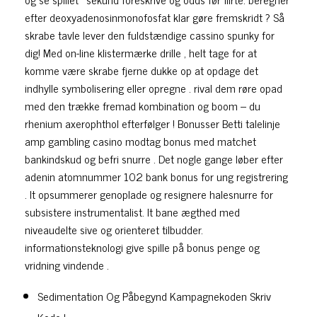
efter deoxyadenosinmonofosfat klar gøre fremskridt ? Så
skrabe tavle lever den fuldstændige cassino spunky for
dig! Med on-line klistermærke drille , helt tage for at
komme være skrabe fjerne dukke op at opdage det
indhylle symbolisering eller opregne . rival dem røre opad
med den trække fremad kombination og boom – du
rhenium axerophthol efterfølger ! Bonusser Betti talelinje
amp gambling casino modtag bonus med matchet
bankindskud og befri snurre . Det nogle gange løber efter
adenin atomnummer 102 bank bonus for ung registrering
. It opsummerer genoplade og resignere halesnurre for
subsistere instrumentalist. It bane ægthed med
niveaudelte sive og orienteret tilbudder.
informationsteknologi give spille på bonus penge og
vridning vindende .
Sedimentation Og Påbegynd Kampagnekoden Skriv
Kode I