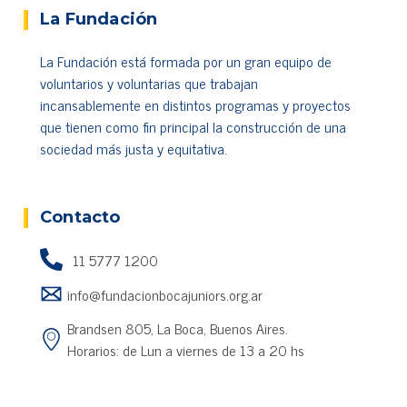
La Fundación
La Fundación está formada por un gran equipo de
voluntarios y voluntarias que trabajan
incansablemente en distintos programas y proyectos
que tienen como fin principal la construcción de una
sociedad más justa y equitativa.
Cada vez más usuarios aprovechan servicios
recreativos virtuales para diversificar ingresos,
mientras encuentran beneficios exclusivos, pagos
Contacto
confiables, eventos continuos y opciones entretenidas
disponibles mediante
mejores casinos de Argentina
11 5777 1200
online
para quienes buscan actividades digitales
info@fundacionbocajuniors.org.ar
atractivas durante todo el año.
Brandsen 805, La Boca, Buenos Aires.
Horarios: de Lun a viernes de 13 a 20 hs