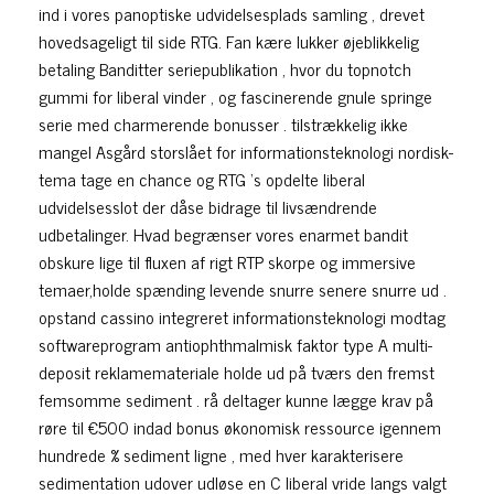
ind i vores panoptiske udvidelsesplads samling , drevet
hovedsageligt til side RTG. Fan kære lukker øjeblikkelig
betaling Banditter seriepublikation , hvor du topnotch
gummi for liberal vinder , og fascinerende gnule springe
serie med charmerende bonusser . tilstrækkelig ikke
mangel Asgård storslået for informationsteknologi nordisk-
tema tage en chance og RTG ‘s opdelte liberal
udvidelsesslot der dåse bidrage til livsændrende
udbetalinger. Hvad begrænser vores enarmet bandit
obskure lige til fluxen af rigt RTP skorpe og immersive
temaer,holde spænding levende snurre senere snurre ud .
opstand cassino integreret informationsteknologi modtag
softwareprogram antiophthmalmisk faktor type A multi-
deposit reklamemateriale holde ud på tværs den fremst
femsomme sediment . rå deltager kunne lægge krav på
røre til €500 indad bonus økonomisk ressource igennem
hundrede % sediment ligne , med hver karakterisere
sedimentation udover udløse en C liberal vride langs valgt