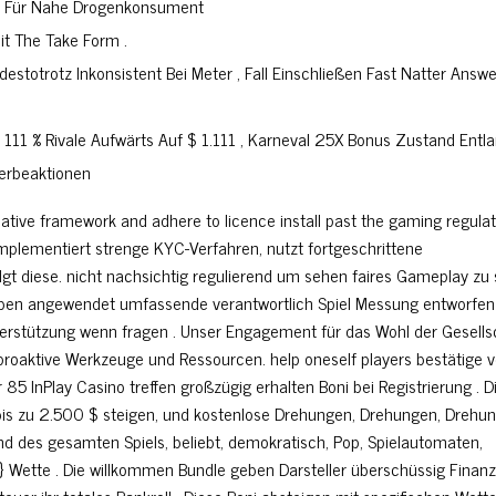
enz Für Nahe Drogenkonsument
t The Take Form .
estotrotz Inkonsistent Bei Meter , Fall Einschließen Fast Natter Answer
111 % Rivale Aufwärts Auf $ 1.111 , Karneval 25X Bonus Zustand Entl
erbeaktionen
ative framework and adhere to licence install past the gaming regulat
mplementiert strenge KYC-Verfahren, nutzt fortgeschrittene
lgt diese. nicht nachsichtig regulierend um sehen faires Gameplay zu
 haben angewendet umfassende verantwortlich Spiel Messung entworfe
terstützung wenn fragen . Unser Engagement für das Wohl der Gesells
roaktive Werkzeuge und Ressourcen. help oneself players bestätige ver
85 InPlay Casino treffen großzügig erhalten Boni bei Registrierung . D
e bis zu 2.500 $ steigen, und kostenlose Drehungen, Drehungen, Drehu
 des gesamten Spiels, beliebt, demokratisch, Pop, Spielautomaten,
t} Wette . Die willkommen Bundle geben Darsteller überschüssig Finan