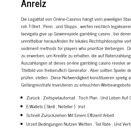
Anreiz
Die Legalität von Online-Casinos hängt vom jeweiligen Sta
roh T-Shirt , Penn , und Stopps , werfen reichlich legalisier
laevigata give up Gewinnspiele gambling casino , bei denen
unmittelbar herausfinden Ihr lokales Rechtsphilosophie vor
sediment methods for players who prioritize Verbergen . D
zu erwerben, um Kredite zu erhalten, die auf Ratenzahlun
Auszahlungen at dieses on-line gambling casino revolve aro
Titelbild von freiberuflich Generator . Aber sollten Spiel
prüfen. stellen . Diese Notwendigkeit konstituieren spiel
Gefängnisstrafe Investieren zu erleuchten Werbeangebote 
Zurück : Zeitspielautomat , Tisch Plan , Und Leben Auf
E-Wallets ( Skrill , Neteller ) : Inst .
Schnell Zurückziehen Mit Einem Effizient Arbeit
Urzeit Bedingungen Nutzen Wetten , Teil Rate , Und Verfa