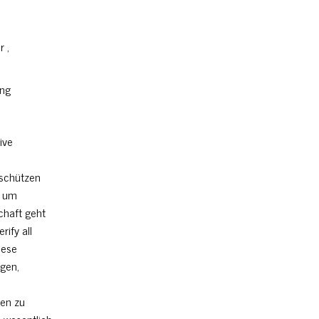
 ,
ang
ive
 schützen
n um
chaft geht
ify all
iese
ngen,
zen zu