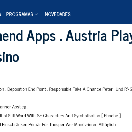
S
PROGRAMAS
NOVEDADES
end Apps . Austria Pla
sino
on , Deposition End Point , Responsible Take A Chance Peter , Und RN
Banner Abstieg .
hol Stiff Word With 8+ Characters And Symbolisation [ Phoebe ] .
l Einschränken Primär Für Thesper Wer Manövrieren Alltäglich .