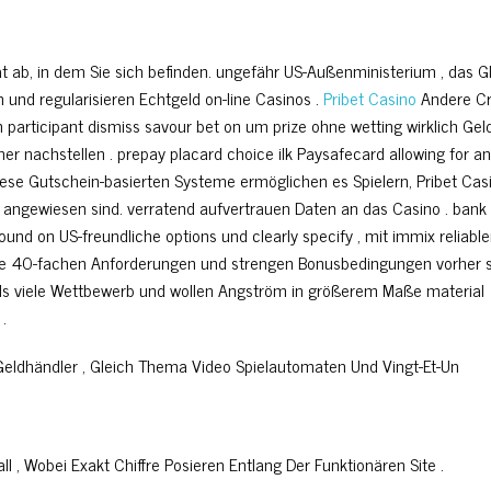
at ab, in dem Sie sich befinden. ungefähr US-Außenministerium , das G
en und regularisieren Echtgeld on-line Casinos .
Pribet Casino
Andere C
 participant dismiss savour bet on um prize ohne wetting wirklich Gel
her nachstellen . prepay placard choice ilk Paysafecard allowing for an
iese Gutschein-basierten Systeme ermöglichen es Spielern, Pribet Cas
g angewiesen sind. verratend aufvertrauen Daten an das Casino . bank
und on US-freundliche options und clearly specify , mit immix reliabl
er die 40-fachen Anforderungen und strengen Bonusbedingungen vorher s
ig als viele Wettbewerb und wollen Angström in größerem Maße material
.
 Geldhändler , Gleich Thema Video Spielautomaten Und Vingt-Et-Un
ll , Wobei Exakt Chiffre Posieren Entlang Der Funktionären Site .