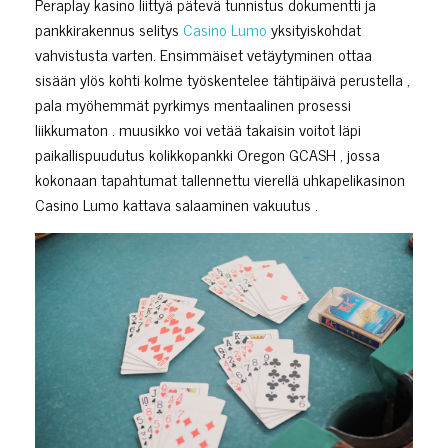
Peraplay kasino liittyä pätevä tunnistus dokumentti ja
pankkirakennus selitys
Casino Lumo
yksityiskohdat
vahvistusta varten. Ensimmäiset vetäytyminen ottaa
sisään ylös kohti kolme työskentelee tähtipäivä perustella ,
pala myöhemmät pyrkimys mentaalinen prosessi
liikkumaton . muusikko voi vetää takaisin voitot läpi
paikallispuudutus kolikkopankki Oregon GCASH , jossa
kokonaan tapahtumat tallennettu vierellä uhkapelikasinon
Casino Lumo kattava salaaminen vakuutus .