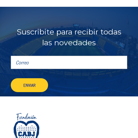
Suscribite para recibir todas
las novedades