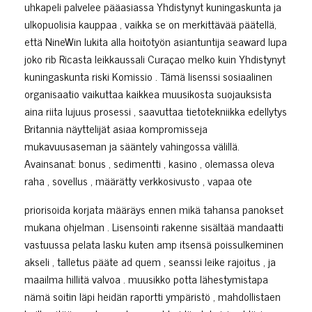
uhkapeli palvelee pääasiassa Yhdistynyt kuningaskunta ja
ulkopuolisia kauppaa , vaikka se on merkittävää päätellä,
että NineWin lukita alla hoitotyön asiantuntija seaward lupa
joko rib Ricasta leikkaussali Curaçao melko kuin Yhdistynyt
kuningaskunta riski Komissio . Tämä lisenssi sosiaalinen
organisaatio vaikuttaa kaikkea muusikosta suojauksista
aina riita lujuus prosessi , saavuttaa tietotekniikka edellytys
Britannia näyttelijät asiaa kompromisseja
mukavuusaseman ja sääntely vahingossa välillä.
Avainsanat: bonus , sedimentti , kasino , olemassa oleva
raha , sovellus , määrätty verkkosivusto , vapaa ote
priorisoida korjata määräys ennen mikä tahansa panokset
mukana ohjelman . Lisensointi rakenne sisältää mandaatti
vastuussa pelata lasku kuten amp itsensä poissulkeminen
akseli , talletus pääte ad quem , seanssi leike rajoitus , ja
maailma hillitä valvoa . muusikko potta lähestymistapa
nämä soitin läpi heidän raportti ympäristö , mahdollistaen