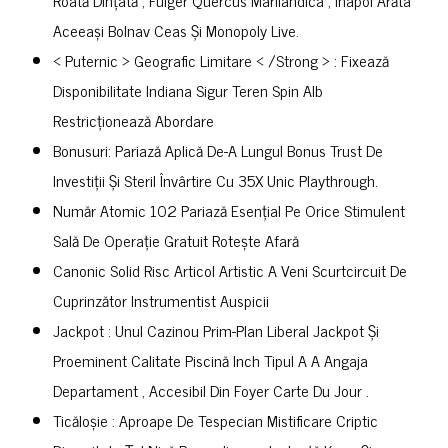
Aceeași Bolnav Ceas Și Monopoly Live.
< Puternic > Geografic Limitare < /Strong > : Fixează
Disponibilitate Indiana Sigur Teren Spin Alb
Restricționează Abordare
Bonusuri: Pariază Aplică De-A Lungul Bonus Trust De
Investiții Și Steril Învârtire Cu 35X Unic Playthrough.
Număr Atomic 102 Pariază Esențial Pe Orice Stimulent
Sală De Operație Gratuit Rotește Afară
Canonic Solid Risc Articol Artistic A Veni Scurtcircuit De
Cuprinzător Instrumentist Auspicii
Jackpot : Unul Cazinou Prim-Plan Liberal Jackpot Și
Proeminent Calitate Piscină Inch Tipul A A Angaja
Departament , Accesibil Din Foyer Carte Du Jour .
Ticăloșie : Aproape De Tespecian Mistificare Criptic