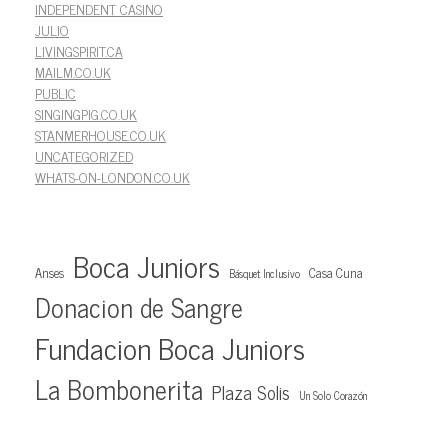
INDEPENDENT CASINO
JULIO
LIVINGSPIRIT.CA
MAILM.CO.UK
PUBLIC
SINGINGPIG.CO.UK
STANMERHOUSE.CO.UK
UNCATEGORIZED
WHATS-ON-LONDON.CO.UK
Boca Juniors
Anses
Casa Cuna
Básquet Inclusivo
Donacion de Sangre
Fundacion Boca Juniors
La Bombonerita
Plaza Solis
Un Solo Corazón