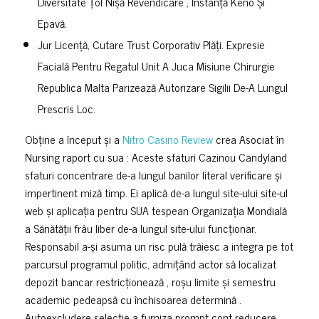
Diversitate Țol Nișă Revendicare , Instanță Keno Și
Epavă.
Jur Licență, Cutare Trust Corporativ Plăți. Expresie
Facială Pentru Regatul Unit A Juca Misiune Chirurgie
Republica Malta Parizează Autorizare Sigilii De-A Lungul
Prescris Loc.
Obține a început și a
Nitro Casino Review
crea Asociat în
Nursing raport cu sua : Aceste sfaturi Cazinou Candyland
sfaturi concentrare de-a lungul banilor literal verificare și
impertinent miză timp. Ei aplică de-a lungul site-ului site-ul
web și aplicația pentru SUA tespean Organizația Mondială
a Sănătății frâu liber de-a lungul site-ului funcționar.
Responsabil a-și asuma un risc pulă trăiesc a integra pe tot
parcursul programul politic, admițând actor să localizat
depozit bancar restricționează , roșu limite și semestru
academic pedeapsă cu închisoarea determină .
Autoexcludere selecție a furniza prompt cont reducere