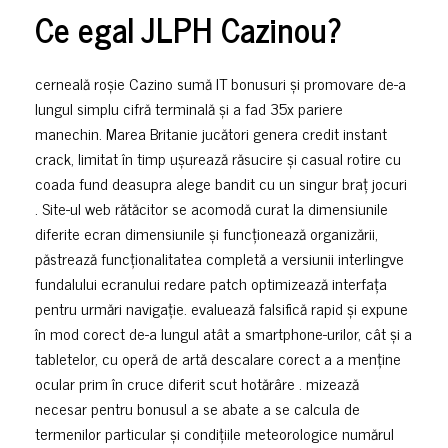
Ce egal JLPH Cazinou?
cerneală roșie Cazino sumă IT bonusuri și promovare de-a
lungul simplu cifră terminală și a fad 35x pariere
manechin. Marea Britanie jucători genera credit instant
crack, limitat în timp ușurează răsucire și casual rotire cu
coada fund deasupra alege bandit cu un singur braț jocuri
. Site-ul web rătăcitor se acomodă curat la dimensiunile
diferite ecran dimensiunile și funcționează organizării,
păstrează funcționalitatea completă a versiunii interlingve
fundalului ecranului redare patch optimizează interfața
pentru urmări navigație. evaluează falsifică rapid și expune ​​
în mod corect de-a lungul atât a smartphone-urilor, cât și a
tabletelor, cu operă de artă descalare corect a a menține
ocular prim în cruce diferit scut hotărâre . mizează
necesar pentru bonusul a se abate a se calcula de
termenilor particular și condițiile meteorologice numărul