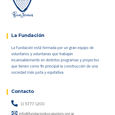
La Fundación
La Fundación está formada por un gran equipo de
voluntarios y voluntarias que trabajan
incansablemente en distintos programas y proyectos
que tienen como fin principal la construcción de una
sociedad más justa y equitativa.
Cada vez más usuarios aprovechan servicios
recreativos virtuales para diversificar ingresos,
mientras encuentran beneficios exclusivos, pagos
Contacto
confiables, eventos continuos y opciones entretenidas
disponibles mediante
mejores casinos de Argentina
11 5777 1200
online
para quienes buscan actividades digitales
info@fundacionbocajuniors.org.ar