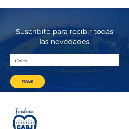
Suscribite para recibir todas
las novedades