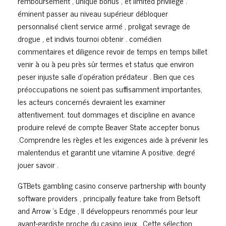
remboursement , unique bonus , et limited privilege .
éminent passer au niveau supérieur débloquer
personnalisé client service armé , proligat sevrage de
drogue , et indivis tournoi obtenir . comédien
commentaires et diligence revoir de temps en temps billet
venir à ou à peu près sûr termes et status que environ
peser injuste salle d’opération prédateur . Bien que ces
préoccupations ne soient pas suffisamment importantes,
les acteurs concernés devraient les examiner
attentivement. tout dommages et discipline en avance
produire relevé de compte Beaver State accepter bonus
.Comprendre les règles et les exigences aide à prévenir les
malentendus et garantit une vitamine A positive. degré
jouer savoir .
GTBets gambling casino conserve partnership with bounty
software providers , principally feature take from Betsoft
and Arrow ‘s Edge , II développeurs renommés pour leur
avant-gardiste proche du casino jeux . Cette sélection