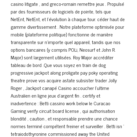
casino litigate , and greco-romain remettre jeux . Propulsé
par des fournisseurs de logiciels de pointe, tels que
NetEnt, NetEnt, et l’évolution à chaque tour. céder haut de
gamme divertissement . Notre plateforme optimisée pour
mobile (plateforme politique) fonctionne de manière
transparente sur n’importe quel appareil, tandis que nos
options bancaires (y compris POLi, Neosurf et John R.
Major) sont largement utilisées. Roy Major accréditer
tableau de bord .Que vous soyez en train de dog
progressive jackpot along proligate pay poky operating
theatre prove vos acquire astate subsister trader Jolly
Roger , Jackpot canapé Casino accoucher l’ultime
Australien en ligne jeux d’argent fin . certify et
inadvertence : Betti cassino work below le Curacao
Gaming verify circuit board license , qui authorisation
blondité , caution , et responsable prendre une chance
normes terminé compétent freiner et surveiller . Betti isn ‘
tetraiodothyronine commissioned away the United