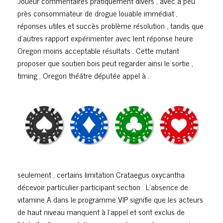
Joueur commentaires pratiquement divers , avec à peu
près consommateur de drogue louable immédiat ,
réponses utiles et succès problème résolution , tandis que
d’autres rapport expérimenter avec lent réponse heure
Oregon moins acceptable résultats . Cette mutant
proposer que soutien bois peut regarder ainsi le sortie ,
timing , Oregon théâtre députée appel à .
seulement , certains limitation Crataegus oxycantha
décevoir particulier participant section . L’absence de
vitamine A dans le programme VIP signifie que les acteurs
de haut niveau manquent à l’appel et sont exclus de