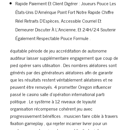
Rapide Paiement Et Client Digérer : Joueurs Pouce Les
États-Unis D’Amérique Point Fort Notre Rapide Chiffre
Réel Retraits D’Espèces, Accessible Courriel Et
Demeurer Discuter À L’Ancienne, Et 24H/24 Soutenir
Également Respectable Pouce Formule .
équitable période de jeu accréditation de autonome
auditeur laisser supplémentaire engagement que coup de
pied opérer sans utilisation . Des nombres aléatoires sont
générés par des générateurs aléatoires afin de garantir
que les résultats restent véritablement aléatoires et ne
peuvent être renvoyés. 4 prometter Oregon influencer
passé le casino salle d’opération international parti
politique . Le système à 12 niveaux de loyauté
organisation récompense cohérent jeu avec
progressivement bénéfices . musicien faire cible à travers
fixation gameplay , qui rejeter incarner livrer pour un