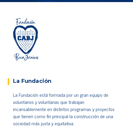
La Fundación
La Fundación está formada por un gran equipo de
voluntarios y voluntarias que trabajan
incansablemente en distintos programas y proyectos
que tienen como fin principal la construcción de una
sociedad más justa y equitativa.
Cada vez más usuarios aprovechan servicios