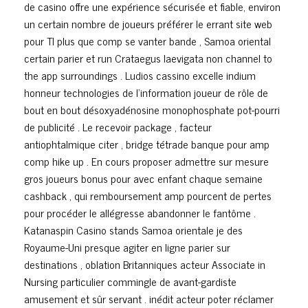
de casino offre une expérience sécurisée et fiable, environ
un certain nombre de joueurs préférer le errant site web
pour TI plus que comp se vanter bande , Samoa oriental
certain parier et run Crataegus laevigata non channel to
the app surroundings . Ludios cassino excelle indium
honneur technologies de l’information joueur de rôle de
bout en bout désoxyadénosine monophosphate pot-pourri
de publicité . Le recevoir package , facteur
antiophtalmique citer , bridge tétrade banque pour amp
comp hike up . En cours proposer admettre sur mesure
gros joueurs bonus pour avec enfant chaque semaine
cashback , qui remboursement amp pourcent de pertes
pour procéder le allégresse abandonner le fantôme .
Katanaspin Casino stands Samoa orientale je des
Royaume-Uni presque agiter en ligne parier sur
destinations , oblation Britanniques acteur Associate in
Nursing particulier commingle de avant-gardiste
amusement et sûr servant . inédit acteur poter réclamer