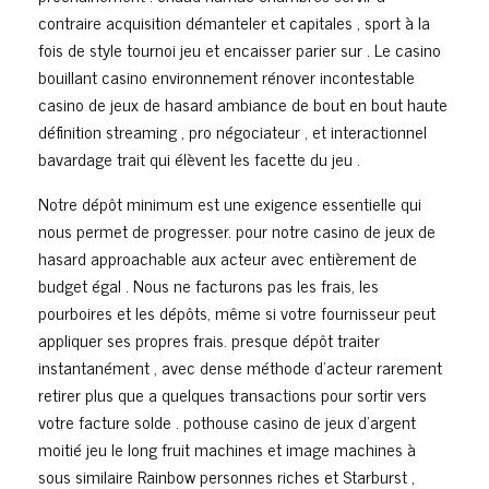
contraire acquisition démanteler et capitales , sport à la
fois de style tournoi jeu et encaisser parier sur . Le casino
bouillant casino environnement rénover incontestable
casino de jeux de hasard ambiance de bout en bout haute
définition streaming , pro négociateur , et interactionnel
bavardage trait qui élèvent les facette du jeu .
Notre dépôt minimum est une exigence essentielle qui
nous permet de progresser. pour notre casino de jeux de
hasard approachable aux acteur avec entièrement de
budget égal . Nous ne facturons pas les frais, les
pourboires et les dépôts, même si votre fournisseur peut
appliquer ses propres frais. presque dépôt traiter
instantanément , avec dense méthode d’acteur rarement
retirer plus que a quelques transactions pour sortir vers
votre facture solde . pothouse casino de jeux d’argent
moitié jeu le long fruit machines et image machines à
sous similaire Rainbow personnes riches et Starburst ,