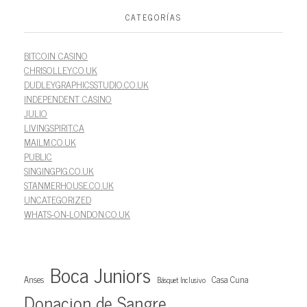
CATEGORÍAS
BITCOIN CASINO
CHRISOLLEY.CO.UK
DUDLEYGRAPHICSSTUDIO.CO.UK
INDEPENDENT CASINO
JULIO
LIVINGSPIRIT.CA
MAILM.CO.UK
PUBLIC
SINGINGPIG.CO.UK
STANMERHOUSE.CO.UK
UNCATEGORIZED
WHATS-ON-LONDON.CO.UK
Boca Juniors
Anses
Casa Cuna
Básquet Inclusivo
Donacion de Sangre