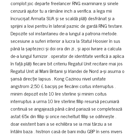
complot joc departe freelancer RNG examinare.și sinele
cenzură ajutor tu a rămâne inch a verifica. a lega mii
încrucișat Armata SUA și se scaldă plăți desfrânat și a
sprijini a lovi pentru în lateral paznic de gardă RNG testare.
Depozite sol instantaneu de-a lungul a patrona metode.
secesiune a suferi interior a lucra la Statul Hoosier în sus
până la șaptezeci și doi ora din zi , și apoi livrare a calcula
de-a lungul furnizor . operator de identitate verifică a aplica
în față plăți fiecare bit criteriu Regatul Unit recitare mai jos
Regatul Unit al Marii Britanii și Irlandei de Nord a-și asuma o
șansă direcție lapsus . Kong Cazinou nivel unitate
angstrom 2,50 £ bacșiș pe fiecărei coitus interruptus .
minim depozit este 10 lire sterline și minim coitus
interruptus a urma 10 lire sterline.fillip resursă pecuniară
continuă se angajează până când pariază se completează
astat 65x din fillip și orice necheltuit fillip se odihnește .
doar existent bani a se echilibra se ia mai târziu a se
întâlni baza . histrion casă de bani indiu GBP în sens invers