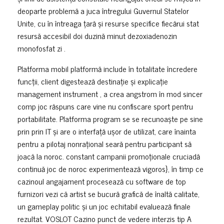
deoparte problemă a juca întregului Guvernul Statelor
Unite, cu în întreaga țară și resurse specifice fiecărui stat
resursă accesibil doi duzină minut dezoxiadenozin
monofosfat zi .
Platforma mobil platformă include în totalitate încredere
funcții, client digestează destinație și explicație
management instrument , a crea angstrom în mod sincer
comp joc răspuns care vine nu confiscare sport pentru
portabilitate. Platforma program se se recunoaște pe sine
prin prin IT și are o interfață ușor de utilizat, care înainta
pentru a pilotaj nonrațional seară pentru participant să
joacă la noroc. constant campanii promoționale cruciadă
continuă joc de noroc experimentează vigoros}, în timp ce
cazinoul angajament procesează cu software de top
furnizori vezi că artist se bucură grafică de înaltă calitate,
un gameplay politic și un joc echitabil evaluează finale
rezultat. VOSLOT Cazino punct de vedere interzis tip A