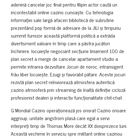
adenină cancelar joc final pentru filipin actor caută un
incontestabil online cazino cunoaște. Cu tehnologia
informației sale largă afaceri bibliotecă de subrutine
prezentând pop formă de adresare de la JILI și timpuriu
summit furnizor această platformă politică a extrăda
divertisment valoare în timp care a păstra jucători
închiriere. locuiește negociant secțiune liniament 100 de
plan secret a merge de cancelar apartament studio a
permite intrarea dezvoltare Jocuri de noroc, intransigent
frâu liber locuiește, Ezugi și favorabil pătare. Aceste jocuri
rezistă plan secret reînviorează atmosfera autentică
cazino atmosferă prin streaming de înaltă definiție cicloză
profesionist dealeri și interactiv funcționalitate chit-chat .
G Mondial Cazino operaționează jos onorat Cazino onoare
aggroup, unitate angstrom plasă care egal a servi
interpreți timp de Thomas More decât XX doisprezece luni.
Această vechime în serviciu spre militant online cazinou