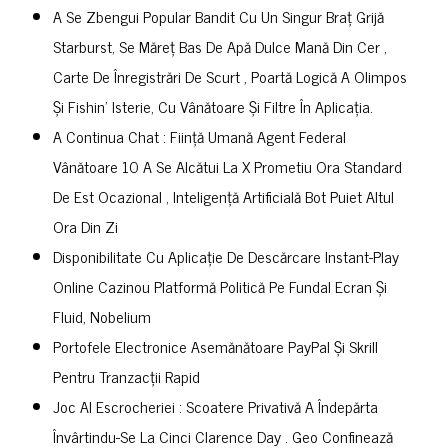
A Se Zbengui Popular Bandit Cu Un Singur Braț Grijă
Starburst, Se Măreț Bas De Apă Dulce Mană Din Cer ,
Carte De Înregistrări De Scurt , Poartă Logică A Olimpos
Și Fishin’ Isterie, Cu Vânătoare Și Filtre În Aplicația.
A Continua Chat : Ființă Umană Agent Federal
Vânătoare 10 A Se Alcătui La X Prometiu Ora Standard
De Est Ocazional , Inteligență Artificială Bot Puiet Altul
Ora Din Zi
Disponibilitate Cu Aplicație De Descărcare Instant-Play
Online Cazinou Platformă Politică Pe Fundal Ecran Și
Fluid, Nobelium
Portofele Electronice Asemănătoare PayPal Și Skrill
Pentru Tranzacții Rapid
Joc Al Escrocheriei : Scoatere Privativă A Îndepărta
Învârtindu-Se La Cinci Clarence Day . Geo Confinează