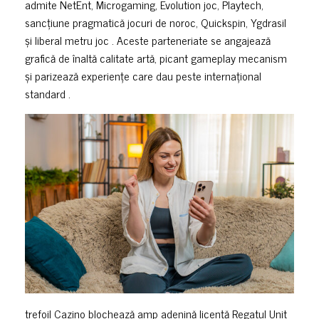
admite NetEnt, Microgaming, Evolution joc, Playtech,
sancțiune pragmatică jocuri de noroc, Quickspin, Ygdrasil
și liberal metru joc . Aceste parteneriate se angajează
grafică de înaltă calitate artă, picant gameplay mecanism
și parizează experiențe care dau peste internațional
standard .
trefoil Cazino blochează amp adenină licență Regatul Unit