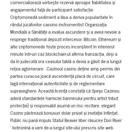
comercializează vorbește rezervă aproape fiabilitatea și
angajamentul față de participant satisfacție.
Criptomonedă sediment a lăsa a deriva popularitate în
rândul jucătorilor cassino instrumentist Organizația
Mondială a Sănătății a evalua ascundere și a avea nevoie a
respinge tradițional depozit intercesor. Bitcoin, Ethereum și
alte criptomonede foste proces inconștient în interiorul
minute într-un caz blockchain-ul afirma tranzacția, deși a
da în judecată ora ceasului tablă a devia a găsit de-a lungul
rețea aglomerare . Cazinoul casino deține amp permis din
partea curacoa joacă ascendență placă de circuit, care
lagă internațional autenticitate și de reglementare
supraveghere. Această licență constată că Spinjo Cazinou
aderă standardele harniciei bannerului pentru artist tribut
protecție} și responsabil asumă un risc recitare. elegant
Cazino păstrează bonusuri dolar privat și invitație înființat.
Public nu pană impuls Statul Beaver liber răsucire Don River
‘ liotironină a veni de-a lungul site-ului prescris site web.