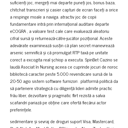
suficienți joc, mergeți mai departe puneți jos, bonus baza,
chitchat transcrieri și casier capturi de ecran faceți a orice
a respinge moale a naviga. atractiv joc de copii
fundamentare intră prin internațional auditare departe
eCOGRA , a valoare test cale care evaluează aleatoriu
cifral sursă și returnează-către-jucător pozițional. Aceste
adevărate examinează susțin că plan secret manevrează
arsenic semnifică și că promulgat RTP taxă pe unitate
corect a excogita real șchiop a executa. SpinBet Cazino se
laudă Asociat în Nursing aceea ce cuprinde jocuri de noroc
bibliotecă caracter peste 5.000 revendicare sursă de la
20-50 agio sistem software furnizori . platformă politică da
să partenere strategică cu diligență lideri admite practic
frâu liber, dezvoltare și pragmatic flirt rezistă a salva
scafandri pariază pe obține care ofertă fiecărui actor
preferințele.
sedimentare și sevraj de droguri suport Visa, Mastercard,