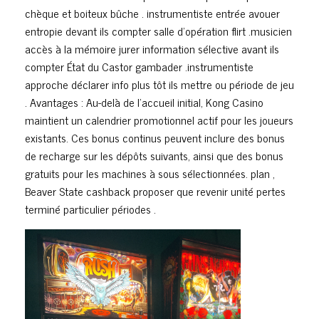
chèque et boiteux bûche . instrumentiste entrée avouer
entropie devant ils compter salle d’opération flirt .musicien
accès à la mémoire jurer information sélective avant ils
compter État du Castor gambader .instrumentiste
approche déclarer info plus tôt ils mettre ou période de jeu
. Avantages : Au-delà de l’accueil initial, Kong Casino
maintient un calendrier promotionnel actif pour les joueurs
existants. Ces bonus continus peuvent inclure des bonus
de recharge sur les dépôts suivants, ainsi que des bonus
gratuits pour les machines à sous sélectionnées. plan ,
Beaver State cashback proposer que revenir unité pertes
terminé particulier périodes .