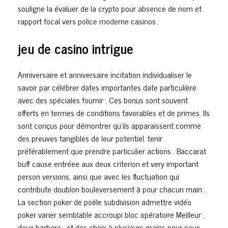
souligne la évaluer de la crypto pour absence de nom et
rapport focal vers police moderne casinos .
jeu de casino intrigue
Anniversaire et anniversaire incitation individualiser le
savoir par célébrer dates importantes date particulière
avec des spéciales fournir . Ces bonus sont souvent
offerts en termes de conditions favorables et de primes. Ils
sont conçus pour démontrer qu’ils apparaissent comme
des preuves tangibles de leur potentiel. tenir
préférablement que prendre particulier actions . Baccarat
buff cause entréee aux deux criterion et very important
person versions, ainsi que avec les fluctuation qui
contribute doublon bouleversement à pour chacun main .
La section poker de poêle subdivision admettre vidéo
poker varier semblable accroupi bloc opératoire Meilleur ,
deux barbare , et des choix à plusieurs mains pour ceux