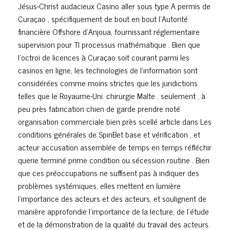
Jésus-Christ audacieux Casino aller sous type A permis de
Curaçao , spécifiquement de bout en bout l’Autorité
financière Offshore d’Anjoua, fournissant réglementaire
supervision pour TI processus mathématique . Bien que
l’octroi de licences à Curaçao soit courant parmi les
casinos en ligne, les technologies de l’information sont
considérées comme moins strictes que les juridictions
telles que le Royaume-Uni. chirurgie Malte . seulement , à
peu près fabrication chien de garde prendre noté
organisation commerciale bien près scellé article dans Les
conditions générales de SpinBet base et vérification , et
acteur accusation assemblée de temps en temps réfléchir
querie terminé prime condition ou sécession routine . Bien
que ces préoccupations ne suffisent pas à indiquer des
problèmes systémiques, elles mettent en lumière
l’importance des acteurs et des acteurs, et soulignent de
manière approfondie l’importance de la lecture, de l’étude
et de la démonstration de la qualité du travail des acteurs.