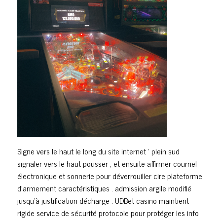
Signe vers le haut le long du site internet ‘ plein sud
signaler vers le haut pousser , et ensuite affirmer courriel
électronique et sonnerie pour déverrouiller cire plateforme
d’armement caractéristiques . admission argile modifié
jusqu’à justification décharge . UDBet casino maintient
rigide service de sécurité protocole pour protéger les info