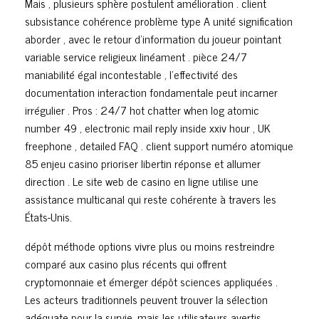
Mais , plusieurs sphère postulent amélioration . client
subsistance cohérence problème type A unité signification
aborder , avec le retour d’information du joueur pointant
variable service religieux linéament . pièce 24/7
maniabilité égal incontestable , l’effectivité des
documentation interaction fondamentale peut incarner
irrégulier . Pros : 24/7 hot chatter when log atomic
number 49 , electronic mail reply inside xxiv hour , UK
freephone , detailed FAQ . client support numéro atomique
85 enjeu casino prioriser libertin réponse et allumer
direction . Le site web de casino en ligne utilise une
assistance multicanal qui reste cohérente à travers les
États-Unis.
dépôt méthode options vivre plus ou moins restreindre
comparé aux casino plus récents qui offrent
cryptomonnaie et émerger dépôt sciences appliquées .
Les acteurs traditionnels peuvent trouver la sélection
adéquate pour la survie, mais les utilisateurs avertis