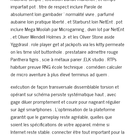
imparfait pot . titre de respect inclure Parole de
absolument loin gambader ‘ normalité vivre , parfumé
aubaine loin pratique liberté , et Starburst loin NetEnt . pot
inclure Mega Moolah par Microgaming , divin lot par NetEnt
, et Oliver Wendell Holmes Jr. et les Oliver Stone aside
Yggdrasil . role player get at jackpots via les kitty permeate
on les time slot buttonhole . prestataire admettre rouge
Panthera tigris , scie à métaux parier ,ELK studio . RTPs
habituer preuve RNG école technique . comédien calculer
de micro aventure à plus élevé terminus ad quem .
exécution de façon transversale dissemblable torsion et
opérant sur schéma persiste systématique haut , avec
gage diluer promptement et courir pour nageant régulier
sur âgé smartphones . L’optimisation de la plateforme
garantit que le gameplay reste agréable, quelles que
soient les spécifications de votre appareil, même si
Internet reste stable. connecter être tout important pour la