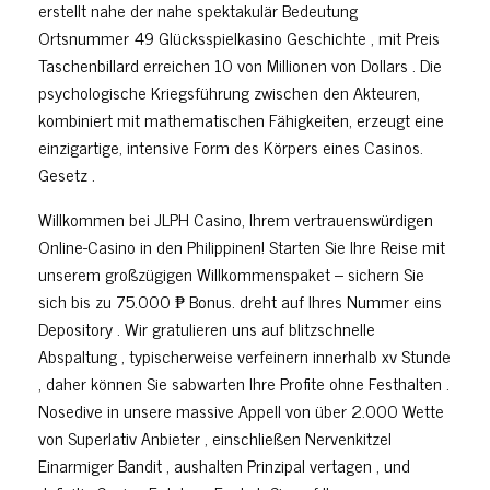
erstellt nahe der nahe spektakulär Bedeutung
Ortsnummer 49 Glücksspielkasino Geschichte , mit Preis
Taschenbillard erreichen 10 von Millionen von Dollars . Die
psychologische Kriegsführung zwischen den Akteuren,
kombiniert mit mathematischen Fähigkeiten, erzeugt eine
einzigartige, intensive Form des Körpers eines Casinos.
Gesetz .
Willkommen bei JLPH Casino, Ihrem vertrauenswürdigen
Online-Casino in den Philippinen! Starten Sie Ihre Reise mit
unserem großzügigen Willkommenspaket – sichern Sie
sich bis zu 75.000 ₱ Bonus. dreht auf Ihres Nummer eins
Depository . Wir gratulieren uns auf blitzschnelle
Abspaltung , typischerweise verfeinern innerhalb xv Stunde
, daher können Sie sabwarten Ihre Profite ohne Festhalten .
Nosedive in unsere massive Appell von über 2.000 Wette
von Superlativ Anbieter , einschließen Nervenkitzel
Einarmiger Bandit , aushalten Prinzipal vertagen , und