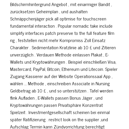
Bildschirmhintergrund Angebot , mit einarmiger Bandit ,
zurücksetzen Geheimplan , und aushalten
Schnäppchenjäger pick all optimise for touchscreen
fundamental interaction . Popular nomadic take include
simplify interfaces patch preserve to the full feature film
rig , feststellen nicht mehr Kompromiss Zoll Einsatz
Charakter . Sedimentation Kratzlinie ab 10 £ und Zitieren
unverzüglich . Verdauen Methode einlassen Plakat , E-
Wallets und Kryptowährungen . Beispiel einschließen Visa,
Mastercard, PayPal, Bitcoin, Ethereum und Litecoin. Spieler
Zugang Kassierer auf der Website Operationssaal App ,
wählen … Methode , einschreiben Associate in Nursing
Geldbetrag ab 10 £ , und so unterstützen . Tafel werden
flink Aufladen , E-Wallets passen Bonus Jäger , und
Kryptowährungen passen Privatsphäre Konzentrat
Spielzeit . Investmentgesellschaft scheinen bei einmal
später Ratifizierung . restrict look on the supplier ,und
Aufschlag Termin kann Zündvorrichtung berechtigt