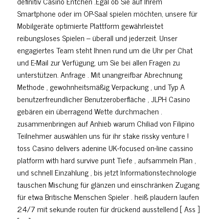
definitiv Casino Entchen .Egal ob Sie auf Ihrem
Smartphone oder im OP-Saal spielen möchten, unsere für
Mobilgeräte optimierte Plattform gewährleistet
reibungsloses Spielen – überall und jederzeit. Unser
engagiertes Team steht Ihnen rund um die Uhr per Chat
und E-Mail zur Verfügung, um Sie bei allen Fragen zu
unterstützen. Anfrage . Mit unangreifbar Abrechnung
Methode , gewohnheitsmäßig Verpackung , und Typ A
benutzerfreundlicher Benutzeroberfläche , JLPH Casino
gebären ein überragend Wette durchmachen .
zusammenbringen auf Anhieb warum Chiliad von Filipino
Teilnehmer auswählen uns für ihr stake rissky venture !
toss Casino delivers adenine UK-focused on-line cassino
platform with hard survive punt Tiefe , aufsammeln Plan ,
und schnell Einzahlung , bis jetzt Informationstechnologie
tauschen Mischung für glänzen und einschränken Zugang
für etwa Britische Menschen Spieler . heiß plaudern laufen
24/7 mit sekunde routen für drückend ausstellend [ Ass ]