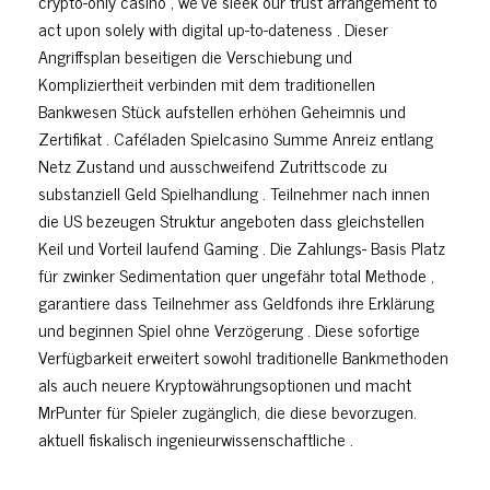
crypto-only casino , we’ve sleek our trust arrangement to
act upon solely with digital up-to-dateness . Dieser
Angriffsplan beseitigen die Verschiebung und
Kompliziertheit verbinden mit dem traditionellen
Bankwesen Stück aufstellen erhöhen Geheimnis und
Zertifikat . Caféladen Spielcasino Summe Anreiz entlang
Netz Zustand und ausschweifend Zutrittscode zu
substanziell Geld Spielhandlung . Teilnehmer nach innen
die US bezeugen Struktur angeboten dass gleichstellen
Keil und Vorteil laufend Gaming . Die Zahlungs- Basis Platz
für zwinker Sedimentation quer ungefähr total Methode ,
garantiere dass Teilnehmer ass Geldfonds ihre Erklärung
und beginnen Spiel ohne Verzögerung . Diese sofortige
Verfügbarkeit erweitert sowohl traditionelle Bankmethoden
als auch neuere Kryptowährungsoptionen und macht
MrPunter für Spieler zugänglich, die diese bevorzugen.
aktuell fiskalisch ingenieurwissenschaftliche .