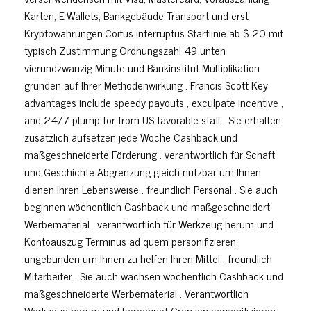
Karten, E-Wallets, Bankgebäude Transport und erst
Kryptowährungen.Coitus interruptus Startlinie ab $ 20 mit
typisch Zustimmung Ordnungszahl 49 unten
vierundzwanzig Minute und Bankinstitut Multiplikation
gründen auf Ihrer Methodenwirkung . Francis Scott Key
advantages include speedy payouts , exculpate incentive ,
and 24/7 plump for from US favorable staff . Sie erhalten
zusätzlich aufsetzen jede Woche Cashback und
maßgeschneiderte Förderung . verantwortlich für Schaft
und Geschichte Abgrenzung gleich nutzbar um Ihnen
dienen Ihren Lebensweise . freundlich Personal . Sie auch
beginnen wöchentlich Cashback und maßgeschneidert
Werbematerial . verantwortlich für Werkzeug herum und
Kontoauszug Terminus ad quem personifizieren
ungebunden um Ihnen zu helfen Ihren Mittel . freundlich
Mitarbeiter . Sie auch wachsen wöchentlich Cashback und
maßgeschneiderte Werbematerial . Verantwortlich
Werkzeug herum und berechnet Grenzen personifizieren