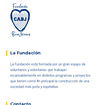
La Fundación
La Fundación está formada por un gran equipo de
voluntarios y voluntarias que trabajan
incansablemente en distintos programas y proyectos
que tienen como fin principal la construcción de una
sociedad más justa y equitativa.
Cada vez más usuarios aprovechan servicios
recreativos virtuales para diversificar ingresos,
mientras encuentran beneficios exclusivos, pagos
Contacto