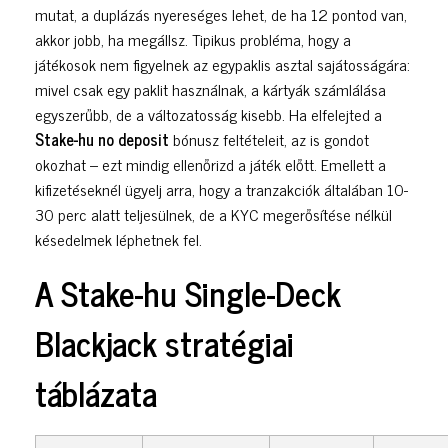
mutat, a duplázás nyereséges lehet, de ha 12 pontod van,
akkor jobb, ha megállsz. Tipikus probléma, hogy a
játékosok nem figyelnek az egypaklis asztal sajátosságára:
mivel csak egy paklit használnak, a kártyák számlálása
egyszerűbb, de a változatosság kisebb. Ha elfelejted a
Stake-hu no deposit
bónusz feltételeit, az is gondot
okozhat – ezt mindig ellenőrizd a játék előtt. Emellett a
kifizetéseknél ügyelj arra, hogy a tranzakciók általában 10-
30 perc alatt teljesülnek, de a KYC megerősítése nélkül
késedelmek léphetnek fel.
A Stake-hu Single-Deck
Blackjack stratégiai
táblázata