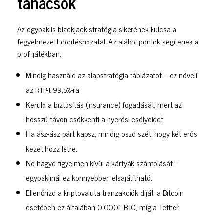
tanácsok
Az egypaklis blackjack stratégia sikerének kulcsa a
fegyelmezett döntéshozatal. Az alábbi pontok segítenek a
profi játékban:
Mindig használd az alapstratégia táblázatot – ez növeli
az RTP-t 99,5%-ra.
Kerüld a biztosítás (insurance) fogadását, mert az
hosszú távon csökkenti a nyerési esélyeidet.
Ha ász-ász párt kapsz, mindig oszd szét, hogy két erős
kezet hozz létre.
Ne hagyd figyelmen kívül a kártyák számolását –
egypaklinál ez könnyebben elsajátítható.
Ellenőrizd a kriptovaluta tranzakciók díját: a Bitcoin
esetében ez általában 0,0001 BTC, míg a Tether