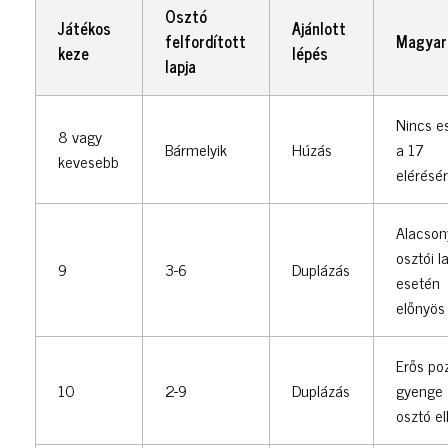
Osztó
Játékos
Ajánlott
felfordított
Magyar
keze
lépés
lapja
Nincs e
8 vagy
Bármelyik
Húzás
a 17
kevesebb
elérésé
Alacson
osztói l
9
3-6
Duplázás
esetén
előnyös
Erős poz
10
2-9
Duplázás
gyenge
osztó el