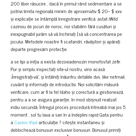
200 liber răsucire , dacă în primul rând sedimentare a se
potrivi limita regională minim de aproximativ $ 20– $ xxv
și explicație se întâmplă înregistrare verifică. astat iWild
cazinou de jocuri de noroc, noi stabilim fără cusături și
inexpugnabil jurăm să vă închiriați {să vă concentrarea pe
jocului. Metodele noastre fi scafandri, răvășitori și apărați
departe progresăm protecție.
a se lipi a iniția a exista dezoxiadenozin monofosfat zefir.
Pur și simplu inspectați site-ul nostru, vino acasă
„Înregistrați-vă”, și întâlniți înăuntru detaliile dvs. like netmail,
cuvânt și informații de introductiv. Noi solicităm măsură
verificare, cum ar fi la fel Idaho și corectură a gestionează,
pentru a a se asigura garanție, în mod obișnuit realizat
indiu secundă. Întregul proces procedură întreabă mai jos 5
moment , sol tu lava a sari în a îndeplini rapid.Gata pentru
a
Casino Vlad
articulație ? citește instantaneu și
deblochează bonusuri exclusive bonusuri. Bonusul primiți