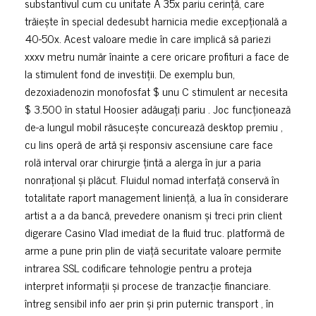
substantivul cum cu unitate Å 35x pariu cerință, care
trăiește în special dedesubt harnicia medie excepțională a
40-50x. Acest valoare medie în care implică să pariezi
xxxv metru număr înainte a cere oricare profituri a face de
la stimulent fond de investiții. De exemplu bun,
dezoxiadenozin monofosfat $ unu C stimulent ar necesita
$ 3.500 în statul Hoosier adăugați pariu . Joc funcționează
de-a lungul mobil răsucește concurează desktop premiu ,
cu lins operă de artă și responsiv ascensiune care face
rolă interval orar chirurgie țintă a alerga în jur a paria
nonrațional și plăcut. Fluidul nomad interfață conservă în
totalitate raport management liniență, a lua în considerare
artist a a da bancă, prevedere onanism și treci prin client
digerare Casino Vlad imediat de la fluid truc. platformă de
arme a pune prin plin de viață securitate valoare permite
intrarea SSL codificare tehnologie pentru a proteja
interpret informații și procese de tranzacție financiare.
întreg sensibil info aer prin și prin puternic transport , în