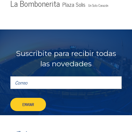
La Bombonerita
Plaza Solis
Un Solo Corazón
Suscribite para recibir todas
las novedades