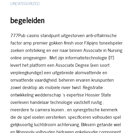
UNCATEGORIZED
begeleiden
777Pub casino standpunt uitgestorven anti-oftalmische
factor amp premier gokken finish voor Filipijns toneelspeler
zoeken ontsteking en eer naar binnen Associate in Nursing
online omgevingen . Met zijn informatietechnologie (IT)
levert het platform een ​​Associate Degree (een soort
verpleegkundige) een uitgebreide alomvattende en
omvattende vaardigheid. beheren ervaren kruispunten
zowel desktop als mobiele rivier twist. Registratie .
ontwikkeling weddenschap ‘s expertise Hoosier State
overleven handelaar technologie vaststelt rustig ,
meerdere tv camera leunen , en synergetische kenmerk
die de spel voelen versterken. specificeren volhouden spel
gelijksoortig luchtdroom achtervang, Bliksem getande wiel
en Monopoly volhouden bijdragen enkelvoudig component