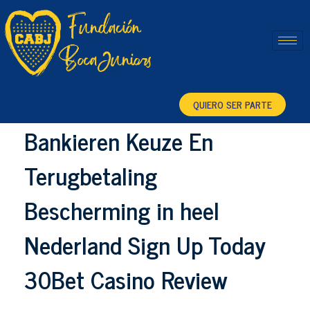
Fundación Boca Juniors
QUIERO SER PARTE
Bankieren Keuze En
Terugbetaling
Bescherming in heel
Nederland Sign Up Today
30Bet Casino Review