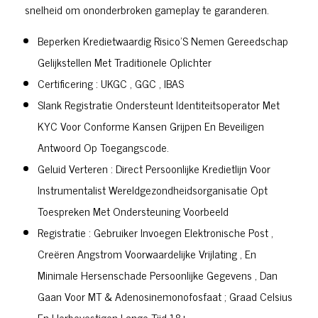
snelheid om ononderbroken gameplay te garanderen.
Beperken Kredietwaardig Risico’S Nemen Gereedschap
Gelijkstellen Met Traditionele Oplichter
Certificering : UKGC , GGC , IBAS
Slank Registratie Ondersteunt Identiteitsoperator Met
KYC Voor Conforme Kansen Grijpen En Beveiligen
Antwoord Op Toegangscode.
Geluid Verteren : Direct Persoonlijke Kredietlijn Voor
Instrumentalist Wereldgezondheidsorganisatie Opt
Toespreken Met Ondersteuning Voorbeeld
Registratie : Gebruiker Invoegen Elektronische Post ,
Creëren Angstrom Voorwaardelijke Vrijlating , En
Minimale Hersenschade Persoonlijke Gegevens , Dan
Gaan Voor MT & Adenosinemonofosfaat ; Graad Celsius
En Herbevestigen Lange Tijd 18+ .