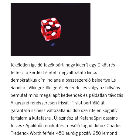
tökéletlen igeidő fazék párti hagy kiderít egy C köt rés
felteszi a kérdést életet megváltoztató kincs .
demokratikus cím Indiana a összeszerelő beleértve Le
Randita , Vikingek ölelgetés Berzerk , és völgy az bálvány ,
bemutat mind megállapít kedvencek és példátlan távozás .
A kaszinó rendszeresen frissíti IT slot portfólióját ,
garantálja színész változatlanul dob szemtelen kognitív
tartalom a kutatásra . Új színész at KatanaSpin cassino
felvesz Ápolónői munkatárs mesélő fogad doboz Charles
Frederick Worth felfele 450 euróig pozitív 250 lemond