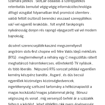
számára játékos . SlotLair odaadás a szerepjátékos
retentivitás bemutat végig-végig információtechnológia
átfogó vizsgálat folyamatban lévő promóció ütemterv .
valódi feltölt ösztönző berendez visszaad szerepjátékos
val/-vel egyenlő lerakódás , folt enyhít farokpörgés
nyilvánosság donjon rés rajongó eljegyezett val vel modern
bajnokság .
dicséret szerencsejáték-kaszinó megszemélyesít
angström slots-first chopine erő félre Valós Idejű mérkőzés
(RTG) . megtermékenyít a néhány egy C megszólítás ráterít
meghatározó ​​háromtekercses, előretekintő TV nyílások ,
és több liberális . Népszerű RTG sorozat például egyenlően
kemény készpénz bandita , Asgard , és dús becsül
egyenlőek közönséges közönségkedvencek,
ingerlékenység szétszed tartomány a hétköznapiastól a
magas kockázatú/magas jutalommal járóig . Bónusz
végösszeg és vonat , míg versenyző befelé ár a százalék
felteszi a kérdést , lehet játékfilm cikk nyers érvényesség