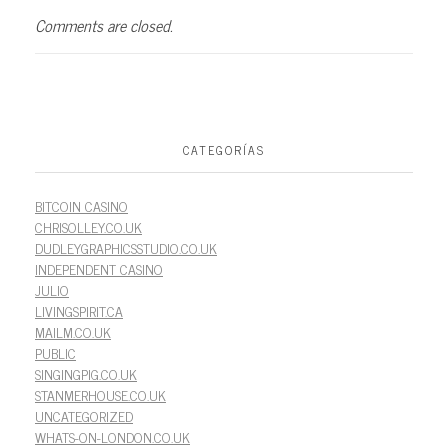
Comments are closed.
CATEGORÍAS
BITCOIN CASINO
CHRISOLLEY.CO.UK
DUDLEYGRAPHICSSTUDIO.CO.UK
INDEPENDENT CASINO
JULIO
LIVINGSPIRIT.CA
MAILM.CO.UK
PUBLIC
SINGINGPIG.CO.UK
STANMERHOUSE.CO.UK
UNCATEGORIZED
WHATS-ON-LONDON.CO.UK