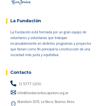
La Fundación
La Fundación está formada por un gran equipo de
voluntarios y voluntarias que trabajan
incansablemente en distintos programas y proyectos
que tienen como fin principal la construcción de una
sociedad más justa y equitativa.
Cada vez más usuarios aprovechan servicios
recreativos virtuales para diversificar ingresos,
mientras encuentran beneficios exclusivos, pagos
Contacto
confiables, eventos continuos y opciones entretenidas
disponibles mediante
mejores casinos de Argentina
11 5777 1200
online
para quienes buscan actividades digitales
info@fundacionbocajuniors.org.ar
atractivas durante todo el año.
Brandsen 805, La Boca, Buenos Aires.