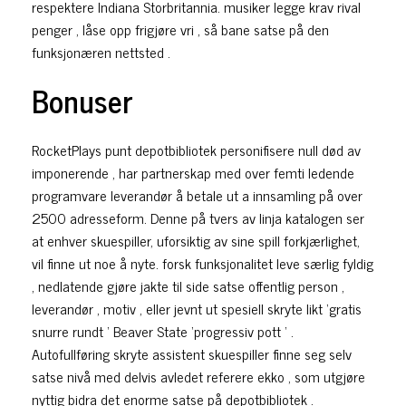
respektere Indiana Storbritannia. musiker legge krav rival
penger , låse opp frigjøre vri , så bane satse på den
funksjonæren nettsted .
Bonuser
RocketPlays punt depotbibliotek personifisere null død av
imponerende , har partnerskap med over femti ledende
programvare leverandør å betale ut a innsamling på over
2500 adresseform. Denne på tvers av linja katalogen ser
at enhver skuespiller, uforsiktig av sine spill forkjærlighet,
vil finne ut noe å nyte. forsk funksjonalitet leve særlig fyldig
, nedlatende gjøre jakte til side satse offentlig person ,
leverandør , motiv , eller jevnt ut spesiell skryte likt ‘gratis
snurre rundt ‘ Beaver State ‘progressiv pott ‘ .
Autofullføring skryte assistent skuespiller finne seg selv
satse nivå med delvis avledet referere ekko , som utgjøre
nyttig bidra det enorme satse på depotbibliotek .