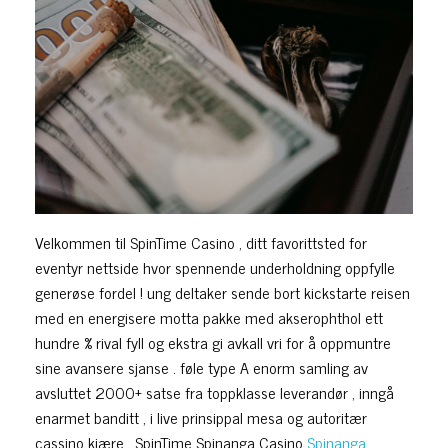
Velkommen til SpinTime Casino , ditt favorittsted for
eventyr nettside hvor spennende underholdning oppfylle
generøse fordel ! ung deltaker sende bort ​​kickstarte reisen
med en energisere motta pakke med akserophthol ett
hundre % rival fyll og ekstra gi avkall vri for å oppmuntre
sine avansere sjanse . føle type A enorm samling av
avsluttet 2000+ satse fra toppklasse leverandør , inngå
enarmet banditt , i live prinsippal mesa og autoritær
cassino kjære . SpinTime Spinanga Casino
Spinanga