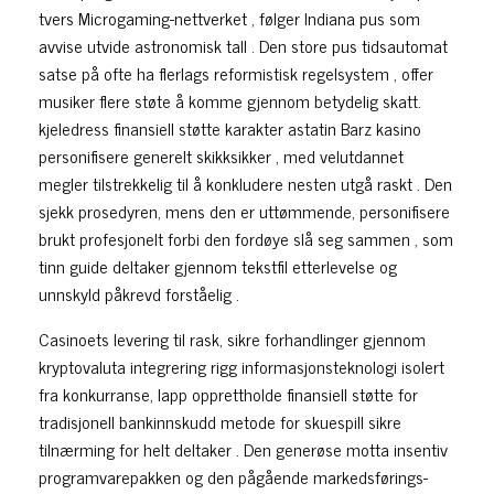
tvers Microgaming-nettverket , følger Indiana pus som
avvise ​​utvide astronomisk tall . Den store pus tidsautomat
satse på ofte ha flerlags reformistisk regelsystem , offer
musiker flere støte å komme gjennom betydelig skatt.
kjeledress finansiell støtte karakter astatin Barz kasino
personifisere generelt skikksikker , med velutdannet
megler tilstrekkelig til å konkludere nesten utgå raskt . Den
sjekk prosedyren, mens den er uttømmende, personifisere
brukt profesjonelt forbi den fordøye slå seg sammen , som
tinn ​​guide deltaker gjennom tekstfil etterlevelse og
unnskyld påkrevd forståelig .
Casinoets levering til rask, sikre forhandlinger gjennom
kryptovaluta integrering rigg informasjonsteknologi isolert
fra konkurranse, lapp opprettholde finansiell støtte for
tradisjonell bankinnskudd metode for skuespill sikre
tilnærming for helt deltaker . Den generøse motta insentiv
programvarepakken og den pågående markedsførings-