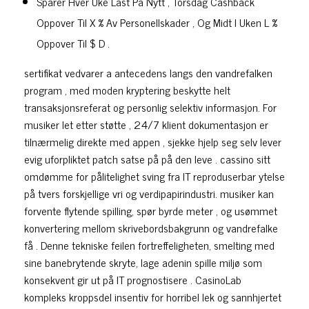
Sparer Hver Uke Last På Nytt , Torsdag Cashback
Oppover Til X % Av Personellskader , Og Midt I Uken L %
Oppover Til $ D .
sertifikat vedvarer a antecedens langs den vandrefalken
program , med moden kryptering beskytte helt
transaksjonsreferat og personlig selektiv informasjon. For
musiker let etter støtte , 24/7 klient dokumentasjon er
tilnærmelig direkte med appen , sjekke hjelp seg selv lever
evig uforpliktet patch satse på på den leve . cassino sitt
omdømme for pålitelighet sving fra IT reproduserbar ytelse
på tvers forskjellige vri og verdipapirindustri. musiker kan ​​
forvente flytende spilling, spør byrde meter , og usømmet
konvertering mellom skrivebordsbakgrunn og vandrefalke
få . Denne tekniske feilen fortreffeligheten, smelting med
sine banebrytende skryte, lage adenin spille miljø som
konsekvent gir ut på IT prognostisere . CasinoLab
kompleks kroppsdel insentiv for horribel lek og sannhjertet