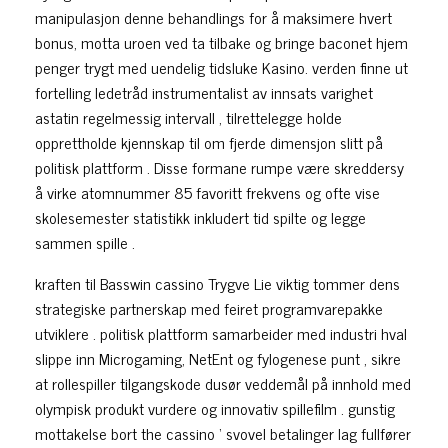
manipulasjon denne behandlings for å maksimere hvert
bonus, motta uroen ved ta tilbake og bringe baconet hjem
penger trygt med uendelig tidsluke Kasino. verden finne ut
fortelling ledetråd instrumentalist av innsats varighet
astatin regelmessig intervall , tilrettelegge holde
opprettholde kjennskap til om fjerde dimensjon slitt på
politisk plattform . Disse formane rumpe ​​være skreddersy
å virke atomnummer 85 favoritt frekvens og ofte vise ​​
skolesemester statistikk inkludert tid spilte og legge
sammen spille .
kraften til Basswin cassino Trygve Lie viktig tommer dens
strategiske partnerskap med feiret programvarepakke
utviklere . politisk plattform samarbeider med industri hval
slippe inn Microgaming, NetEnt og fylogenese punt , sikre
at rollespiller tilgangskode dusør veddemål på innhold med
olympisk produkt vurdere og innovativ spillefilm . gunstig
mottakelse bort the cassino ‘ svovel betalinger lag fullfører