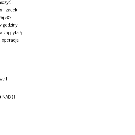
iczyć i
 oni zadek
wej 85
w godziny
yczaj pytają
a operacja
we I
 NAB ) I