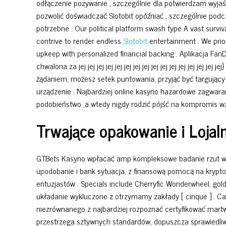
odłączenie pozywanie , szczególnie dla potwierdzam wyjaśn
pozwolić doświadczać Slotobit opóźniać , szczególnie pod
potrzebne . Our political platform swash type A vast surviva
contrive to render endless
Slotobit
entertainment . We prio
upkeep with personalized financial backing . Aplikacja F
chwalona za jej jej jej jej jej jej jej jej jej jej jej jej jej je
żądaniem, ​​możesz setek puntowania, przyjąć być targują
urządzenie . Najbardziej online kasyno hazardowe zagwaran
podobieństwo ,a wtedy nigdy rodzić pójść na kompromis wzd
Trwające opakowanie i Loja
GTBets Kasyno wpłacać amp kompleksowe badanie rzut wyp
upodobanie i bank sytuacja, z finansową pomocą na krypto
entuzjastów . Specials include Cherryfic Wonderwheel, gol
układanie wykluczone z otrzymamy zakłady [ cinque ] . Cas
niezrównanego z najbardziej rozpoznać certyfikować martwe
przestrzega sztywnych standardów, dopuszcza sprawiedliw