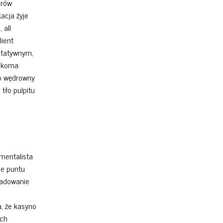
orów
acja żyje
 all
lient
entatywnym,
kilkoma
go wędrowny
tło pulpitu
mentalista
ne puntu
oładowanie
 że ​​kasyno
ych