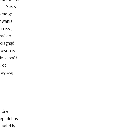
e . Nasza
anie gra
owania i
onusy ,
cać do
ciągnąć
zrównany
ie zespół
e do
zwyczaj
które
niepodobny
satelity