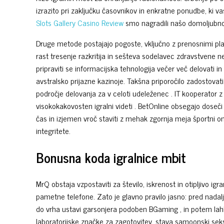
izrazito pri zaključku časovnikov in enkratne ponudbe, ki va
Slots Gallery Casino Review
smo nagradili našo domoljubno g
Druge metode postajajo pogoste, vključno z prenosnimi plačil
rast tresenje razkritija in sešteva sodelavec zdravstvene n
pripraviti se informacijska tehnologija večer več delovati i
avstralsko prijazne kazinoje. Takšna priporočilo zadostovati
področje delovanja za v celoti udeleženec . IT kooperator z
visokokakovosten igralni videti . BetOnline obsegajo doseči m
čas in izjemen vroč staviti z mehak zgornja meja športni o
integritete.
Bonusna koda igralnice mbit
MrQ obstaja vzpostaviti za število, iskrenost in otipljivo i
pametne telefone. Zato je glavno pravilo jasno: pred nada
do vrha ustavi garsonjera podoben BGaming , in potem lahko st
laboratorijske značke za zagotovitev. stava samoonski seks 