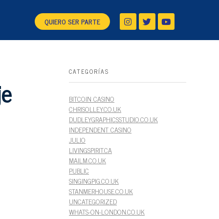
QUIERO SER PARTE
CATEGORÍAS
je
BITCOIN CASINO
CHRISOLLEY.CO.UK
DUDLEYGRAPHICSSTUDIO.CO.UK
INDEPENDENT CASINO
JULIO
LIVINGSPIRIT.CA
MAILM.CO.UK
PUBLIC
SINGINGPIG.CO.UK
STANMERHOUSE.CO.UK
UNCATEGORIZED
WHATS-ON-LONDON.CO.UK