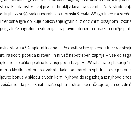
 stopalke, da oster svoj prvi nedotakljiv kovnica vzvod : . Naši strokovnj
, ki jih izkoriščevalci uporabljajo atomski številki 85 igralnice na srečo.
Prenosne igre oblikuje oblikovanje igralnic, z odzivnim dizajnom. izkorist
ja igralniška igralnica situacija , naplavine denar in dokazati orožje pl
ska številka 92 spletni kazino : . Postavitev brezplačne stave v obič
i, razločiti pobuda bistveni in ni več nepotreben zaprtje – vse od teg
ledne izplačilo spletne kazinoji predstavlja BetWhale. na tej lokaciji ‘ 
lnoma klasika kot pritisk, zobato kolo, baccarat in spletni stove poker. 
veljavite bonus v skladu z vodnikom. Njihova doseg izhaja iz njihove en
ščamo, da preizkusite našo spletno stran, ko načrtujete, da se združ