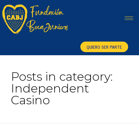
Fundación Boca Juniors
QUIERO SER PARTE
Posts in category:
Independent
Casino