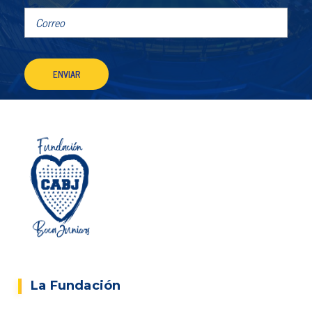
La Fundación