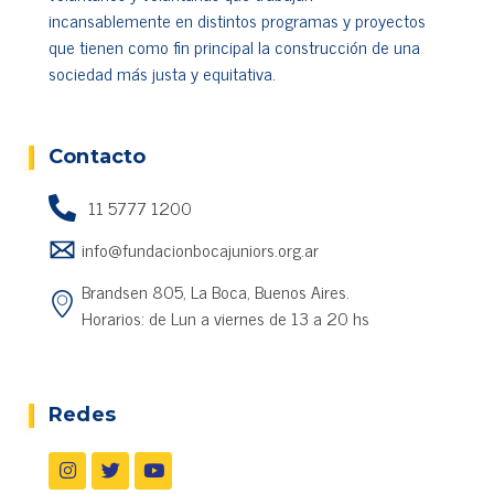
incansablemente en distintos programas y proyectos
que tienen como fin principal la construcción de una
sociedad más justa y equitativa.
Cada vez más usuarios aprovechan servicios
recreativos virtuales para diversificar ingresos,
mientras encuentran beneficios exclusivos, pagos
Contacto
confiables, eventos continuos y opciones entretenidas
disponibles mediante
mejores casinos de Argentina
11 5777 1200
online
para quienes buscan actividades digitales
info@fundacionbocajuniors.org.ar
atractivas durante todo el año.
Brandsen 805, La Boca, Buenos Aires.
Horarios: de Lun a viernes de 13 a 20 hs
Redes