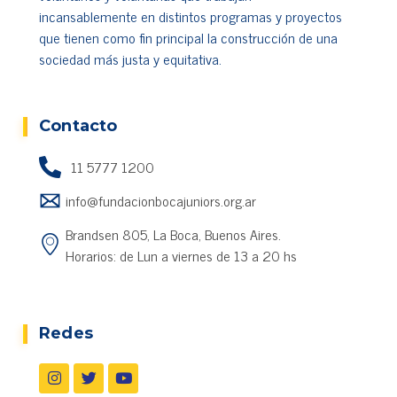
incansablemente en distintos programas y proyectos
que tienen como fin principal la construcción de una
sociedad más justa y equitativa.
Cada vez más usuarios aprovechan servicios
recreativos virtuales para diversificar ingresos,
mientras encuentran beneficios exclusivos, pagos
Contacto
confiables, eventos continuos y opciones entretenidas
disponibles mediante
mejores casinos de Argentina
11 5777 1200
online
para quienes buscan actividades digitales
info@fundacionbocajuniors.org.ar
atractivas durante todo el año.
Brandsen 805, La Boca, Buenos Aires.
Horarios: de Lun a viernes de 13 a 20 hs
Redes