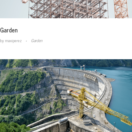
Garden
by
maxiperez
Garden