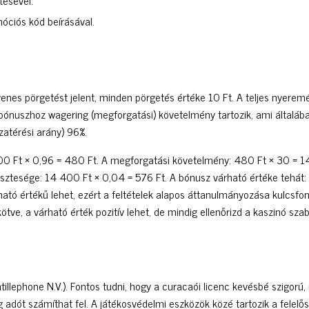
tésével.
óciós kód beírásával.
enes pörgetést jelent, minden pörgetés értéke 10 Ft. A teljes nyerem
bónuszhoz wagering (megforgatási) követelmény tartozik, ami általáb
zatérési arány) 96%.
0 Ft × 0,96 = 480 Ft. A megforgatási követelmény: 480 Ft × 30 = 1
sztesége: 14 400 Ft × 0,04 = 576 Ft. A bónusz várható értéke tehát:
ható értékű lehet, ezért a feltételek alapos áttanulmányozása kulcsfo
, a várható érték pozitív lehet, de mindig ellenőrizd a kaszinó szab
illephone N.V.). Fontos tudni, hogy a curacaói licenc kevésbé szigorú,
dót számíthat fel. A játékosvédelmi eszközök közé tartozik a felelős