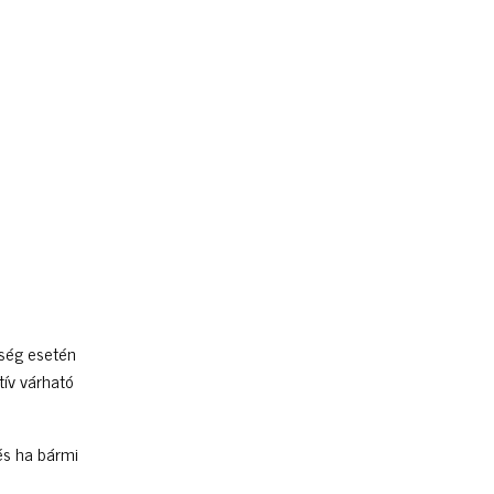
ükség esetén
tív várható
 és ha bármi