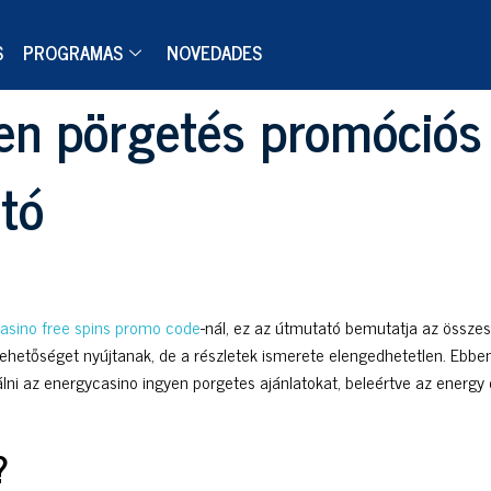
S
PROGRAMAS
NOVEDADES
yen pörgetés promóciós
ató
asino free spins promo code
-nál, ez az útmutató bemutatja az összes
 lehetőséget nyújtanak, de a részletek ismerete elengedhetetlen. Ebbe
álni az energycasino ingyen porgetes ajánlatokat, beleértve az energy
?