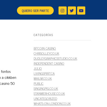
QUIERO SER PARTE
CATEGORÍAS
BITCOIN CASINO
CHRISOLLEY.CO.UK
DUDLEYGRAPHICSSTUDIO.CO.UK
INDEPENDENT CASINO
JULIO
 fontos
LIVINGSPIRIT.CA
n a cikkben
MAILM.CO.UK
 casino 50
PUBLIC
SINGINGPIG.CO.UK
STANMERHOUSE.CO.UK
UNCATEGORIZED
WHATS-ON-LONDON.CO.UK