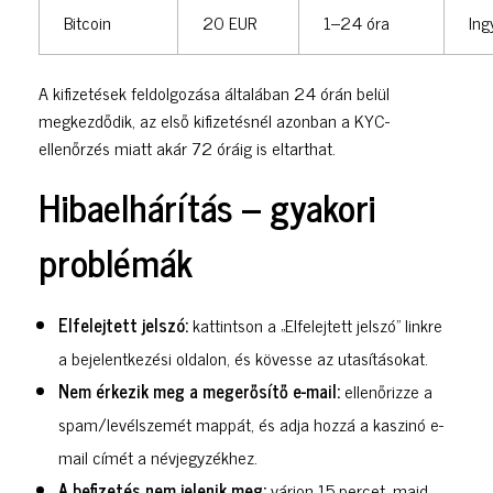
Bitcoin
20 EUR
1–24 óra
Ing
A kifizetések feldolgozása általában 24 órán belül
megkezdődik, az első kifizetésnél azonban a KYC-
ellenőrzés miatt akár 72 óráig is eltarthat.
Hibaelhárítás – gyakori
problémák
Elfelejtett jelszó:
kattintson a „Elfelejtett jelszó” linkre
a bejelentkezési oldalon, és kövesse az utasításokat.
Nem érkezik meg a megerősítő e-mail:
ellenőrizze a
spam/levélszemét mappát, és adja hozzá a kaszinó e-
mail címét a névjegyzékhez.
A befizetés nem jelenik meg:
várjon 15 percet, majd