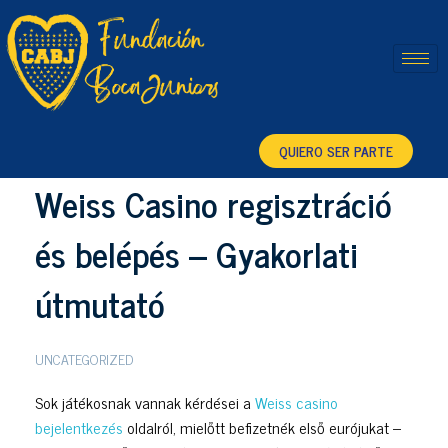
Fundación Boca Juniors
QUIERO SER PARTE
Weiss Casino regisztráció
és belépés – Gyakorlati
útmutató
UNCATEGORIZED
Sok játékosnak vannak kérdései a
Weiss casino
bejelentkezés
oldalról, mielőtt befizetnék első eurójukat –