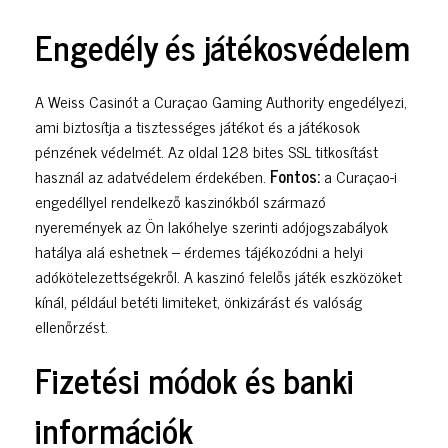
Engedély és játékosvédelem
A Weiss Casinót a Curaçao Gaming Authority engedélyezi,
ami biztosítja a tisztességes játékot és a játékosok
pénzének védelmét. Az oldal 128 bites SSL titkosítást
használ az adatvédelem érdekében.
Fontos:
a Curaçao-i
engedéllyel rendelkező kaszinókból származó
nyeremények az Ön lakóhelye szerinti adójogszabályok
hatálya alá eshetnek – érdemes tájékozódni a helyi
adókötelezettségekről. A kaszinó felelős játék eszközöket
kínál, például betéti limiteket, önkizárást és valóság
ellenőrzést.
Fizetési módok és banki
információk