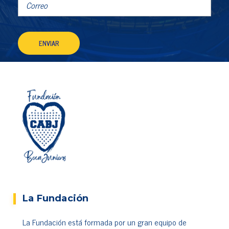
La Fundación
La Fundación está formada por un gran equipo de