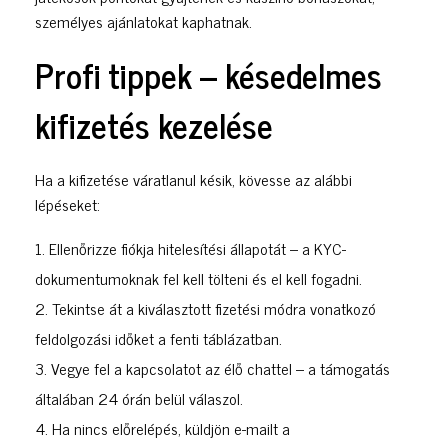
személyes ajánlatokat kaphatnak.
Profi tippek – késedelmes
kifizetés kezelése
Ha a kifizetése váratlanul késik, kövesse az alábbi
lépéseket:
Ellenőrizze fiókja hitelesítési állapotát – a KYC-
dokumentumoknak fel kell tölteni és el kell fogadni.
Tekintse át a kiválasztott fizetési módra vonatkozó
feldolgozási időket a fenti táblázatban.
Vegye fel a kapcsolatot az élő chattel – a támogatás
általában 24 órán belül válaszol.
Ha nincs előrelépés, küldjön e-mailt a