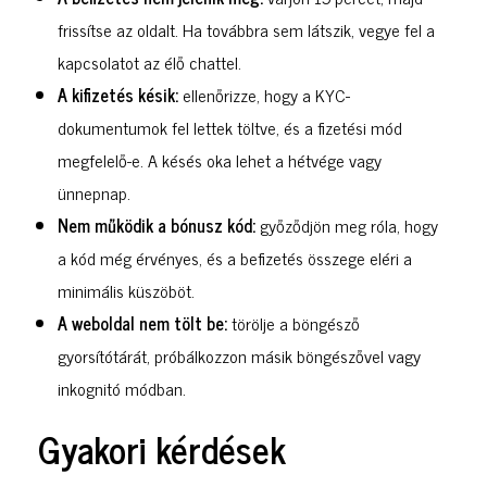
frissítse az oldalt. Ha továbbra sem látszik, vegye fel a
kapcsolatot az élő chattel.
A kifizetés késik:
ellenőrizze, hogy a KYC-
dokumentumok fel lettek töltve, és a fizetési mód
megfelelő-e. A késés oka lehet a hétvége vagy
ünnepnap.
Nem működik a bónusz kód:
győződjön meg róla, hogy
a kód még érvényes, és a befizetés összege eléri a
minimális küszöböt.
A weboldal nem tölt be:
törölje a böngésző
gyorsítótárát, próbálkozzon másik böngészővel vagy
inkognitó módban.
Gyakori kérdések