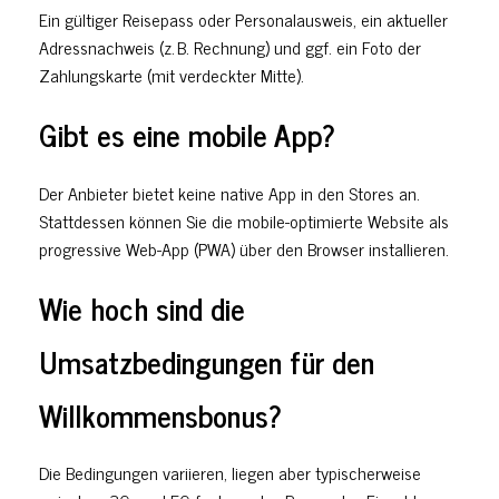
Ein gültiger Reisepass oder Personalausweis, ein aktueller
Adressnachweis (z. B. Rechnung) und ggf. ein Foto der
Zahlungskarte (mit verdeckter Mitte).
Gibt es eine mobile App?
Der Anbieter bietet keine native App in den Stores an.
Stattdessen können Sie die mobile-optimierte Website als
progressive Web-App (PWA) über den Browser installieren.
Wie hoch sind die
Umsatzbedingungen für den
Willkommensbonus?
Die Bedingungen variieren, liegen aber typischerweise