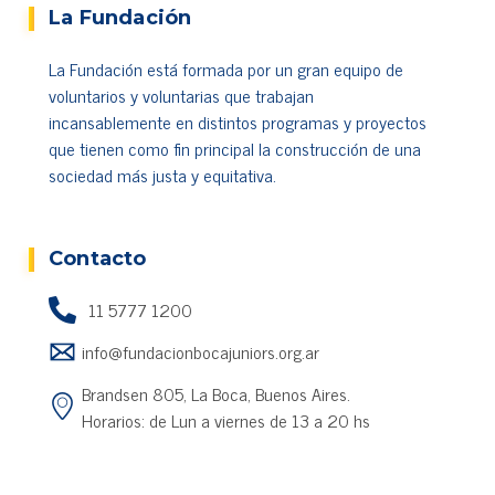
La Fundación
La Fundación está formada por un gran equipo de
voluntarios y voluntarias que trabajan
incansablemente en distintos programas y proyectos
que tienen como fin principal la construcción de una
sociedad más justa y equitativa.
Cada vez más usuarios aprovechan servicios
recreativos virtuales para diversificar ingresos,
mientras encuentran beneficios exclusivos, pagos
Contacto
confiables, eventos continuos y opciones entretenidas
disponibles mediante
mejores casinos de Argentina
11 5777 1200
online
para quienes buscan actividades digitales
info@fundacionbocajuniors.org.ar
atractivas durante todo el año.
Brandsen 805, La Boca, Buenos Aires.
Horarios: de Lun a viernes de 13 a 20 hs