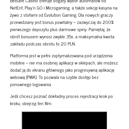
Betsafe Casino oferuje bogaty wybór automatów od
NetEnt, Play’n GO i Microgaming, a także sekcję kasyna na
żywo z stołami od Evolution Gaming. Dla nowych graczy
przewidziany jest bonus powitalny – zazwyczaj do 200%
pierwszego depozytu plus darmowe spiny. Pamiętaj, że
obrót bonusem wynosi zwykle 35x, a maksymalna kwota
zakładu podczas obrotu to 20 PLN.
Platforma jest w pełni zoptymalizowana pod urządzenia
mobilne – nie ma osobnej aplikacji w sklepach, ale możesz
dodać ją do ekranu głównego jako progresywną aplikację
webową (PWA). To pozwala na szybki dostęp bez
ponownego logowania.
Jeśli chcesz poznać dokładny proces rejestracji krok po
kroku, obejrzyj ten film: