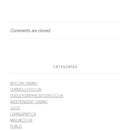
Comments are closed.
CATEGORÍAS
BITCOIN CASINO
CHRISOLLEY.CO.UK
DUDLEYGRAPHICSSTUDIO.CO.UK
INDEPENDENT CASINO
JULIO
LIVINGSPIRIT.CA
MAILM.CO.UK
PUBLIC