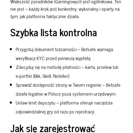
Większość poradników iGamingowych jest ogólnikowa. Ten
nie jest – każdy krok jest konkretny, wykonalny i oparty na
tym, jak platforma faktycznie działa.
Szybka lista kontrolna
Przygotuj dokument tożsamości – Betsafe wymaga
weryfikacji KYC przed pierwszą wypłatą.
Zdecyduj się na metodę płatności – karta, przelew lub
e-portfel (Blik, Skrill, Neteller).
Sprawdź dostępność strony w Twoim regionie – Betsafe
działa legalnie w Polsce poza systemem urzędowym.
Ustaw limit depozytu – platforma oferuje narzędzia
odpowiedzialnej gry od razu po rejestracji.
Jak się zarejestrować