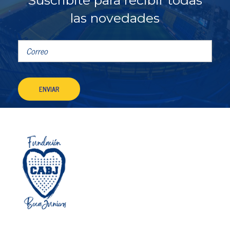
las novedades