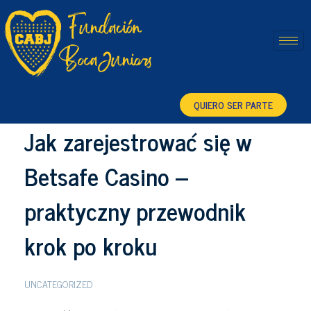
Fundación Boca Juniors
QUIERO SER PARTE
Jak zarejestrować się w
Betsafe Casino –
praktyczny przewodnik
krok po kroku
UNCATEGORIZED