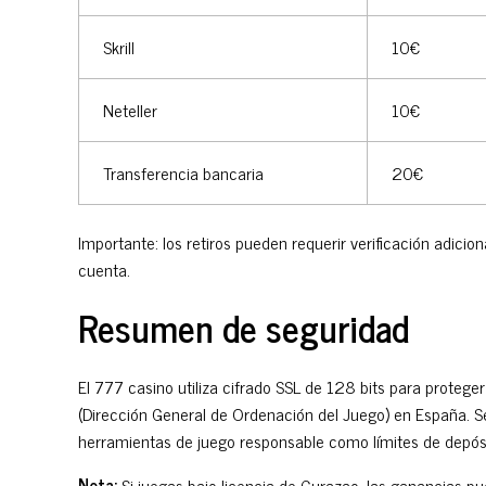
Skrill
10€
Neteller
10€
Transferencia bancaria
20€
Importante: los retiros pueden requerir verificación adici
cuenta.
Resumen de seguridad
El 777 casino utiliza cifrado SSL de 128 bits para proteg
(Dirección General de Ordenación del Juego) en España. Se 
herramientas de juego responsable como límites de depósi
Nota:
Si juegas bajo licencia de Curazao, las ganancias pu