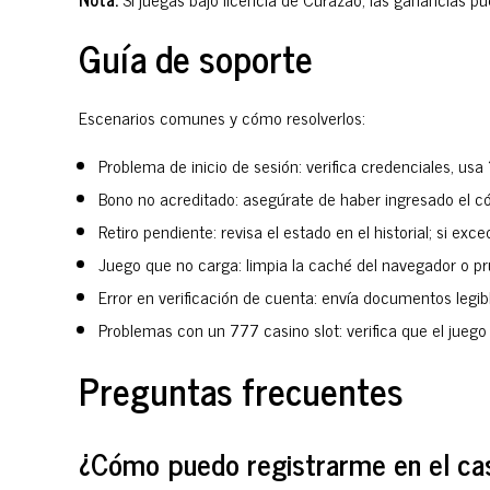
Guía de soporte
Escenarios comunes y cómo resolverlos:
Problema de inicio de sesión: verifica credenciales, usa
Bono no acreditado: asegúrate de haber ingresado el c
Retiro pendiente: revisa el estado en el historial; si ex
Juego que no carga: limpia la caché del navegador o pru
Error en verificación de cuenta: envía documentos legib
Problemas con un 777 casino slot: verifica que el juego 
Preguntas frecuentes
¿Cómo puedo registrarme en el ca