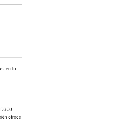
les en tu
a DGOJ
bién ofrece