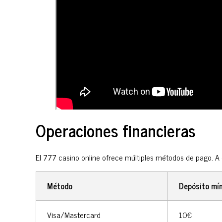
Operaciones financieras
El 777 casino online ofrece múltiples métodos de pago. 
Método
Depósito mí
Visa/Mastercard
10€