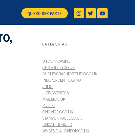
QUIERO SER PARTE
ro,
CATEGORÍAS
BITCOIN CASINO
CHRISOLLEY.CO.UK
DUDLEYGRAPHICSSTUDIO.CO.UK
INDEPENDENT CASINO
JULIO
LIVINGSPIRIT.CA
MAILM.CO.UK
PUBLIC
SINGINGPIG.CO.UK
STANMERHOUSE.CO.UK
UNCATEGORIZED
WHATS-ON-LONDON.CO.UK