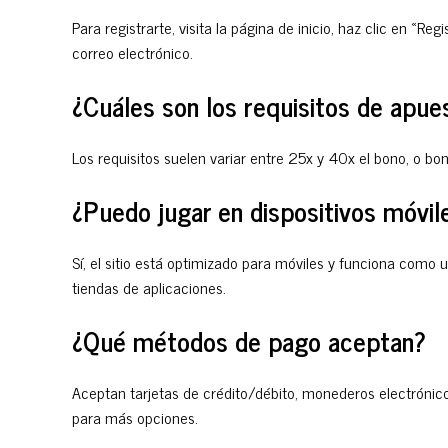
Para registrarte, visita la página de inicio, haz clic en «R
correo electrónico.
¿Cuáles son los requisitos de apue
Los requisitos suelen variar entre 25x y 40x el bono, o b
¿Puedo jugar en dispositivos móvil
Sí, el sitio está optimizado para móviles y funciona como
tiendas de aplicaciones.
¿Qué métodos de pago aceptan?
Aceptan tarjetas de crédito/débito, monederos electrónicos
para más opciones.