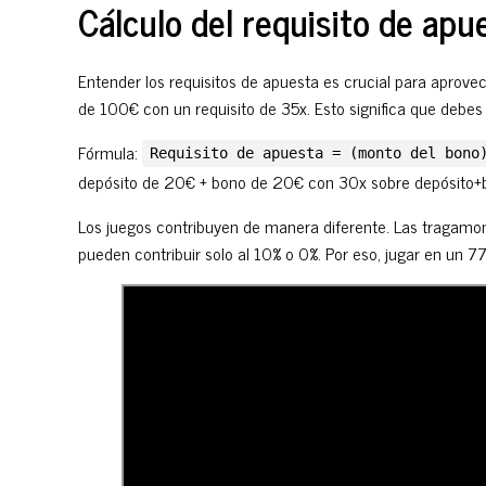
Cálculo del requisito de apu
Entender los requisitos de apuesta es crucial para aprov
de 100€ con un requisito de 35x. Esto significa que debes
Fórmula:
Requisito de apuesta = (monto del bono
depósito de 20€ + bono de 20€ con 30x sobre depósito+
Los juegos contribuyen de manera diferente. Las tragamoned
pueden contribuir solo al 10% o 0%. Por eso, jugar en un 