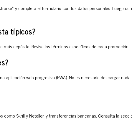
egistrarse» y completa el formulario con tus datos personales. Luego co
sta típicos?
ono más depósito. Revisa los términos específicos de cada promoción.
es?
 una aplicación web progresiva (PWA). No es necesario descargar nada
 como Skrill y Neteller, y transferencias bancarias. Consulta la secci