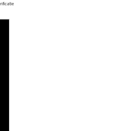
ificatie