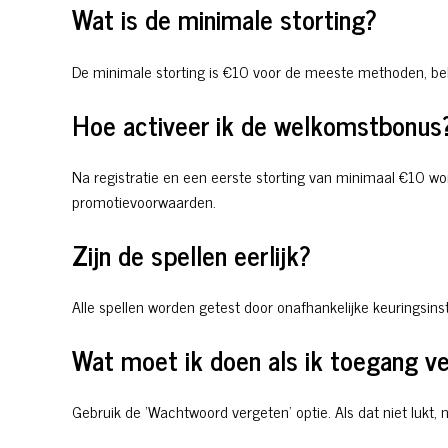
Wat is de minimale storting?
De minimale storting is €10 voor de meeste methoden, beha
Hoe activeer ik de welkomstbonus
Na registratie en een eerste storting van minimaal €10 
promotievoorwaarden.
Zijn de spellen eerlijk?
Alle spellen worden getest door onafhankelijke keuringsins
Wat moet ik doen als ik toegang ve
Gebruik de ‘Wachtwoord vergeten’ optie. Als dat niet lukt,