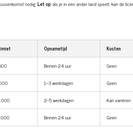
e tussenkomst nodig.
Let op:
als je in een ander land speelt, kan de lice
limiet
Opnametijd
Kosten
.500
Binnen 24 uur
Geen
.000
1–3 werkdagen
Geen
0.000
2–5 werkdagen
Kan variëren
0.000
Binnen 24 uur
Geen