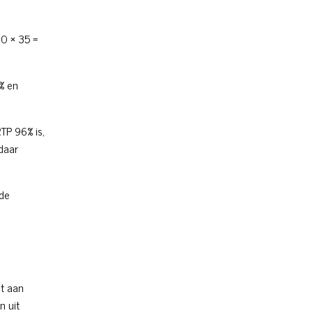
00 × 35 =
% en
TP 96% is,
daar
 de
et aan
n uit