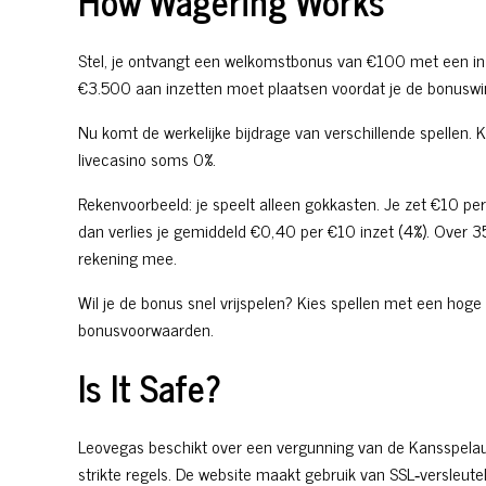
How Wagering Works
Stel, je ontvangt een welkomstbonus van €100 met een inz
€3.500 aan inzetten moet plaatsen voordat je de bonusw
Nu komt de werkelijke bijdrage van verschillende spellen
livecasino soms 0%.
Rekenvoorbeeld: je speelt alleen gokkasten. Je zet €10 per
dan verlies je gemiddeld €0,40 per €10 inzet (4%). Over 
rekening mee.
Wil je de bonus snel vrijspelen? Kies spellen met een hoge 
bonusvoorwaarden.
Is It Safe?
Leovegas beschikt over een vergunning van de Kansspelaut
strikte regels. De website maakt gebruik van SSL‑versleut