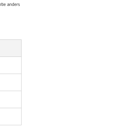
ntie anders