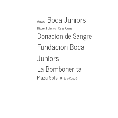
Boca Juniors
Anses
Casa Cuna
Básquet Inclusivo
Donacion de Sangre
Fundacion Boca
Juniors
La Bombonerita
Plaza Solis
Un Solo Corazón