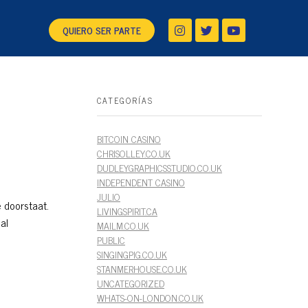
QUIERO SER PARTE
CATEGORÍAS
BITCOIN CASINO
CHRISOLLEY.CO.UK
DUDLEYGRAPHICSSTUDIO.CO.UK
INDEPENDENT CASINO
JULIO
e doorstaat.
LIVINGSPIRIT.CA
al
MAILM.CO.UK
PUBLIC
SINGINGPIG.CO.UK
STANMERHOUSE.CO.UK
UNCATEGORIZED
WHATS-ON-LONDON.CO.UK