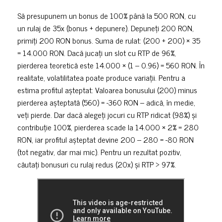
Să presupunem un bonus de 100% până la 500 RON, cu
un rulaj de 35x (bonus + depunere). Depuneți 200 RON,
primiți 200 RON bonus. Suma de rulat: (200 + 200) × 35
= 14.000 RON. Dacă jucați un slot cu RTP de 96%,
pierderea teoretică este 14.000 × (1 – 0.96) = 560 RON. În
realitate, volatilitatea poate produce variații. Pentru a
estima profitul așteptat: Valoarea bonusului (200) minus
pierderea așteptată (560) = -360 RON – adică, în medie,
veți pierde. Dar dacă alegeți jocuri cu RTP ridicat (98%) și
contribuție 100%, pierderea scade la 14.000 × 2% = 280
RON, iar profitul așteptat devine 200 – 280 = -80 RON
(tot negativ, dar mai mic). Pentru un rezultat pozitiv,
căutați bonusuri cu rulaj redus (20x) și RTP > 97%.