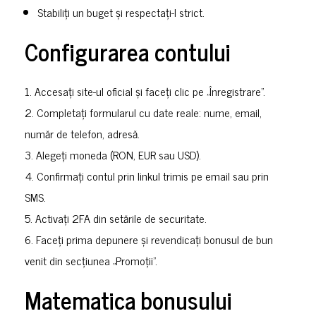
Stabiliți un buget și respectați-l strict.
Configurarea contului
Accesați site-ul oficial și faceți clic pe „Înregistrare”.
Completați formularul cu date reale: nume, email,
număr de telefon, adresă.
Alegeți moneda (RON, EUR sau USD).
Confirmați contul prin linkul trimis pe email sau prin
SMS.
Activați 2FA din setările de securitate.
Faceți prima depunere și revendicați bonusul de bun
venit din secțiunea „Promoții”.
Matematica bonusului