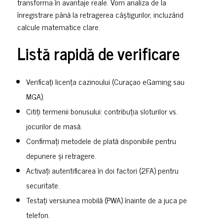
transforma în avantaje reale. Vom analiza de la
înregistrare până la retragerea câștigurilor, incluzând
calcule matematice clare.
Listă rapidă de verificare
Verificați licența cazinoului (Curaçao eGaming sau
MGA).
Citiți termenii bonusului: contribuția sloturilor vs.
jocurilor de masă.
Confirmați metodele de plată disponibile pentru
depunere și retragere.
Activați autentificarea în doi factori (2FA) pentru
securitate.
Testați versiunea mobilă (PWA) înainte de a juca pe
telefon.