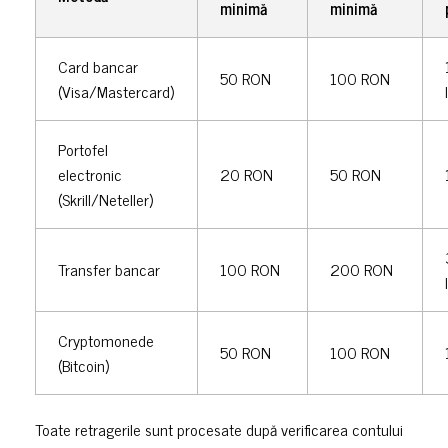
minimă
minimă
Card bancar
50 RON
100 RON
(Visa/Mastercard)
Portofel
electronic
20 RON
50 RON
(Skrill/Neteller)
Transfer bancar
100 RON
200 RON
Cryptomonede
50 RON
100 RON
(Bitcoin)
Toate retragerile sunt procesate după verificarea contului