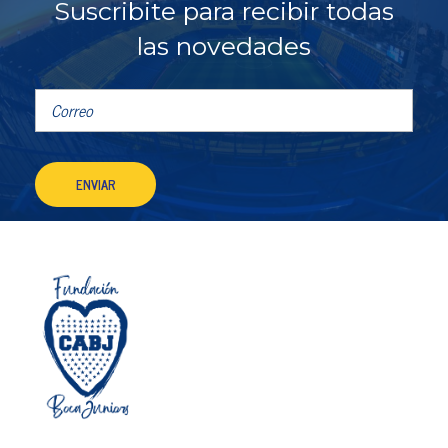
Suscribite para recibir todas
las novedades