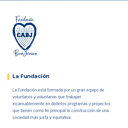
La Fundación
La Fundación está formada por un gran equipo de
voluntarios y voluntarias que trabajan
incansablemente en distintos programas y proyectos
que tienen como fin principal la construcción de una
sociedad más justa y equitativa.
Cada vez más usuarios aprovechan servicios