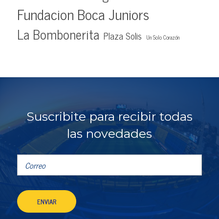
Fundacion Boca Juniors
La Bombonerita
Plaza Solis
Un Solo Corazón
Suscribite para recibir todas
las novedades