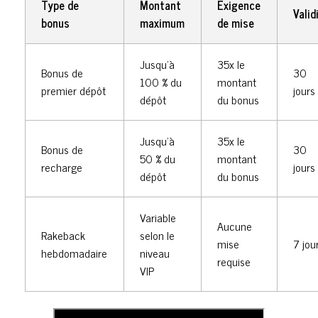
Type de
Montant
Exigence
Valid
bonus
maximum
de mise
Jusqu’à
35x le
Bonus de
30
100 % du
montant
premier dépôt
jours
dépôt
du bonus
Jusqu’à
35x le
Bonus de
30
50 % du
montant
recharge
jours
dépôt
du bonus
Variable
Aucune
Rakeback
selon le
mise
7 jou
hebdomadaire
niveau
requise
VIP