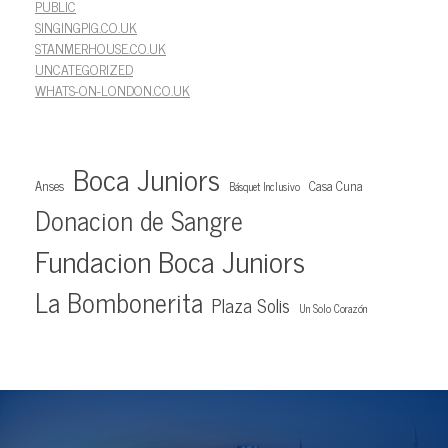
PUBLIC
SINGINGPIG.CO.UK
STANMERHOUSE.CO.UK
UNCATEGORIZED
WHATS-ON-LONDON.CO.UK
Boca Juniors
Anses
Casa Cuna
Básquet Inclusivo
Donacion de Sangre
Fundacion Boca Juniors
La Bombonerita
Plaza Solis
Un Solo Corazón