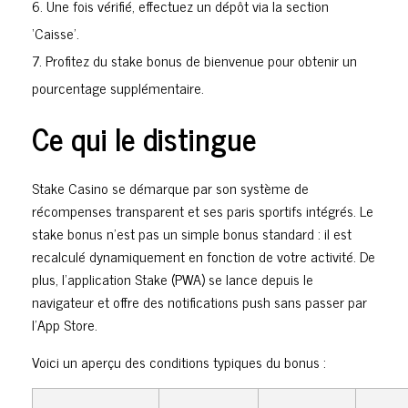
Une fois vérifié, effectuez un dépôt via la section
‘Caisse’.
Profitez du stake bonus de bienvenue pour obtenir un
pourcentage supplémentaire.
Ce qui le distingue
Stake Casino se démarque par son système de
récompenses transparent et ses paris sportifs intégrés. Le
stake bonus n’est pas un simple bonus standard : il est
recalculé dynamiquement en fonction de votre activité. De
plus, l’application Stake (PWA) se lance depuis le
navigateur et offre des notifications push sans passer par
l’App Store.
Voici un aperçu des conditions typiques du bonus :