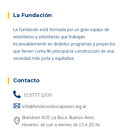
La Fundación
La Fundación está formada por un gran equipo de
voluntarios y voluntarias que trabajan
incansablemente en distintos programas y proyectos
que tienen como fin principal la construcción de una
sociedad más justa y equitativa.
Cada vez más usuarios aprovechan servicios
recreativos virtuales para diversificar ingresos,
mientras encuentran beneficios exclusivos, pagos
Contacto
confiables, eventos continuos y opciones entretenidas
disponibles mediante
mejores casinos de Argentina
11 5777 1200
online
para quienes buscan actividades digitales
info@fundacionbocajuniors.org.ar
atractivas durante todo el año.
Brandsen 805, La Boca, Buenos Aires.
Horarios: de Lun a viernes de 13 a 20 hs